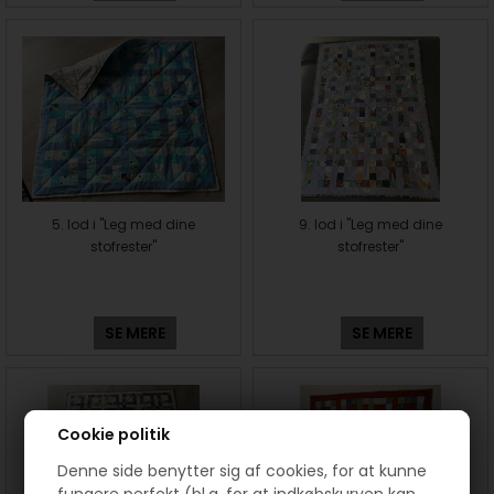
5. lod i "Leg med dine
9. lod i "Leg med dine
stofrester"
stofrester"
SE MERE
SE MERE
Cookie politik
Denne side benytter sig af cookies, for at kunne
fungere perfekt (bl.a. for at indkøbskurven kan