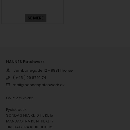
SE MERE
HANNES Patchwork
Jernbanegade 12 - 8881 Thorsø
( +45 ) 29 87 10 74
mail@hannespatchwork.dk
CVR: 27275265
Fysisk butik:
SØNDAG FRA KL 10 TIL KL 15
MANDAG FRA KL 14 TIL KL 17
TIRSDAG FRA KL 10 TIL KL 15