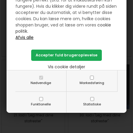
fungere). Hvis du klikker dig videre rundt på siden
accepterer du automatisk, at vi benytter disse
cookies. Du kan læse mere om, hvilke cookies
19. lod i "Leg med dine
20. lod i "Leg med dine
shoppen bruger, ved at læse om vores
cookie
stofrester"
stofrester"
politik.
SE MERE
SE MERE
Vis cookie detaljer
Nødvendige
Markedsføring
Funktionelle
Statistiske
21. lod i "Leg med dine
30. lod i "Leg med dine
stofrester"
stofrester"