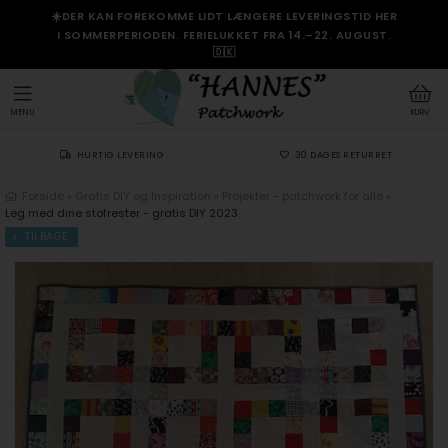
☀️DER KAN FOREKOMME LIDT LÆNGERE LEVERINGSTID HER
I SOMMERPERIODEN. FERIELUKKET FRA 14.–22. AUGUST.
🇩🇰
MENU
KURV
HURTIG LEVERING
30 DAGES RETURRET
Forside
»
Gratis DIY og Inspiration
»
Projekter - patchwork for alle
»
Leg med dine stofrester - gratis DIY 2023
TILBAGE