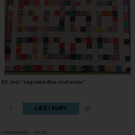
50. lod i "Leg med dine stofrester"
LÆG I KURV
VARENUMMER:
50LOD