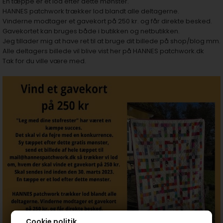
En tæppe er et lod efter dette mønster.
HANNES patchwork trækker lod blandt alle deltagerne.
Vinderne modtager et gavekort på 250 kr. og får direkte besked.
Gavekortet kan bruges både i butikken og netbutikken.
Jeg tillader mig at have ret til at bruge dit billede på shop/blog mm.
Alle deltagers billede vil blive vist her på HANNES patchwork.dk
Tak for du ville være med.
Cookie politik