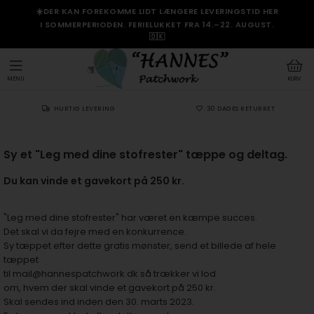
☀️DER KAN FOREKOMME LIDT LÆNGERE LEVERINGSTID HER
I SOMMERPERIODEN. FERIELUKKET FRA 14.–22. AUGUST.
🇩🇰
MENU
KURV
HURTIG LEVERING
30 DAGES RETURRET
Sy et "Leg med dine stofrester" tæppe og deltag.
Du kan vinde et gavekort på 250 kr.
"Leg med dine stofrester" har været en kæmpe succes.
Det skal vi da fejre med en konkurrence.
Sy tæppet efter dette gratis mønster, send et billede af hele
tæppet
til mail@hannespatchwork.dk så trækker vi lod
om, hvem der skal vinde et gavekort på 250 kr.
Skal sendes ind inden den 30. marts 2023.