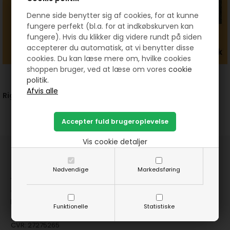
Denne side benytter sig af cookies, for at kunne
fungere perfekt (bl.a. for at indkøbskurven kan
fungere). Hvis du klikker dig videre rundt på siden
accepterer du automatisk, at vi benytter disse
cookies. Du kan læse mere om, hvilke cookies
shoppen bruger, ved at læse om vores
cookie
politik.
Rigtig god fornøjelse.
Vis cookie detaljer
HANNES Patchwork
Nødvendige
Markedsføring
Jernbanegade 12 - 8881 Thorsø
( +45 ) 29 87 10 74
mail@hannespatchwork.dk
Funktionelle
Statistiske
CVR: 27275265