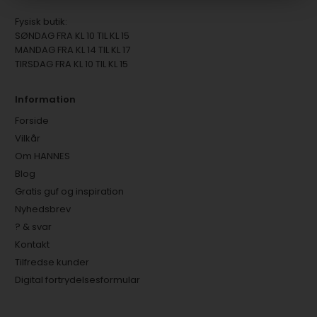
Fysisk butik:
SØNDAG FRA KL 10 TIL KL 15
MANDAG FRA KL 14 TIL KL 17
TIRSDAG FRA KL 10 TIL KL 15
Information
Forside
Vilkår
Om HANNES
Blog
Gratis guf og inspiration
Nyhedsbrev
? & svar
Kontakt
Tilfredse kunder
Digital fortrydelsesformular