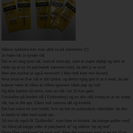
Nålens tykkelse kan man altid se på størrelsen (!!).
Jo højre tal, jo tynder nål.
Det er en lang tynd nål, med et stort øje, som er super dejligt og nem at
tråde og at sy sit patchwork sammen med, da den jo er tynd.
Men den bukker jo også nemmer!! ( Men helt klart min favorit)
Hvor imod en 8-er nål er lidt tykker, og derfor rigtig god til at ri med, da det
kræver mere af nålen at stikke igennem både pap og stof.
Og ikke bukker så nemt, som en nål i str 10 kan gøre.
Forskellen på broderi nål ( Embroidery) og en alm nål( sharp) er at en sharp
nål, har et lille øje. Ellers helt samme nål og kvalitet.
Det kan være en stor fordel, hvis du har en
automatisk nåletråder,
da den
er bedst til nåle med runde øjn.
Så kan du også få
“Quiltenåle”
, som bare er kortere, da mange quilter med
“en hånd på begge sider af patchwork et” og stikker “op og ned”
Disse fåes også med
“et stort øje”.
Men det sammen med at en str 10 er