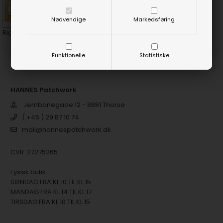
Nødvendige
Markedsføring
Rigtig god fornøjelse.
Funktionelle
Statistiske
HANNES Patchwork
Jernbanegade 12 - 8881 Thorsø
( +45 ) 29 87 10 74
mail@hannespatchwork.dk
CVR: 27275265
Fysisk butik:
SØNDAG FRA KL 10 TIL KL 15
MANDAG FRA KL 14 TIL KL 17
TIRSDAG FRA KL 10 TIL KL 15