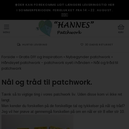
☀️DER KAN FOREKOMME LIDT LÆNGERE LEVERINGSTID HER
I SOMMERPERIODEN. FERIELUKKET FRA 14.–22. AUGUST.
🇩🇰
MENU
KURV
HURTIG LEVERING
30 DAGES RETURRET
Forside
»
Gratis DIY og Inspiration
»
Nybegynder patchwork
»
Håndsyet patchwork - patchwork syet i hånden
»
Nål og tråd til
patchwork
Nål og tråd til patchwork.
Tænk så to vigtige ting i vores patchwork liv. Uden disse kom vi ikke ret
langt.
Men kender du forskellen på de forskellige tal og tykkelser på nål og tråd?
Jeg vil her prøve at gennemgå forskellen på om en nål er str 8 eller str 10.