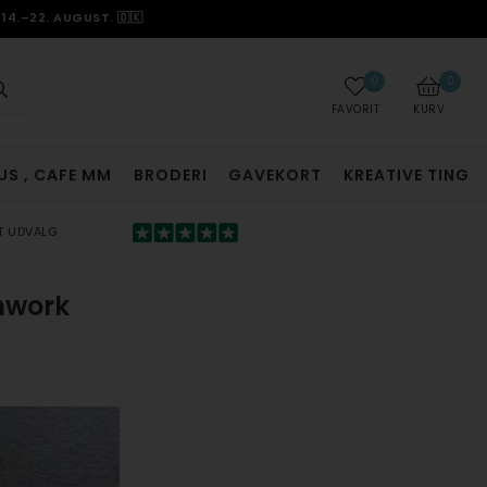
14.–22. AUGUST. 🇩🇰
0
0
FAVORIT
KURV
US , CAFE MM
BRODERI
GAVEKORT
KREATIVE TING
T UDVALG
hwork