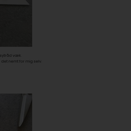
sytråd
væk.
 det nemt for mig selv.