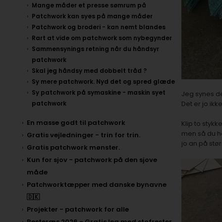
Mange måder et presse sømrum på
Patchwork kan syes på mange måder
Patchwork og broderi - kan nemt blandes
Rart at vide om patchwork som nybegynder
Sammensynings retning når du håndsyr
patchwork
Skal jeg håndsy med dobbelt tråd ?
Sy mere patchwork. Nyd det og spred glæde
Sy patchwork på symaskine - maskin syet
Jeg synes det
Det er jo ik
patchwork
En masse godt til patchwork
Klip to stykk
men så du ha
Gratis vejledninger - trin for trin.
jo an på stø
Gratis patchwork mønster.
Kun for sjov - patchwork på den sjove
måde
Patchworktæpper med danske bynavne
🇩🇰
Projekter - patchwork for alle
Resteræs 2026 - Gratis leg med stofrester