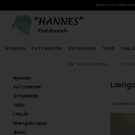
☀️DER KAN FOREKOMME
NYHEDER
PATCHWORK
SYTILBEHØR
TRÅD
LYNLÅ
HURTIG LEVERING
30 
Nyheder
Længde
PATCHWORK
SYTILBEHØR
Ja tænker du
TRÅD
LYNLÅS
Mængde rabat
Æsker