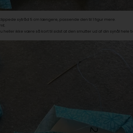
u klippede sytråd 5 cm længere, passende den til 1 figur mere.
mt.
u heller ikke være så kort til sidst at den smutter ud af din synål hele t