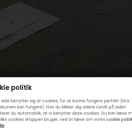
ie politik
side benytter sig af cookies, for at kunne fungere perfekt (bl.a. 
skurven kan fungere). Hvis du klikker dig videre rundt på siden
igurer og se hvor lang du kommer, men den ene tråd.
erer du automatisk, at vi benytter disse cookies. Du kan læse 
l - lad os sige 3 stykker, er det jo super, så ved du at alle dine tråde
ilke cookies shoppen bruger, ved at læse om vores
cookie politik
jo også ske at du hvergang "smider 15-20 cm tråd væk - det kan jo ik