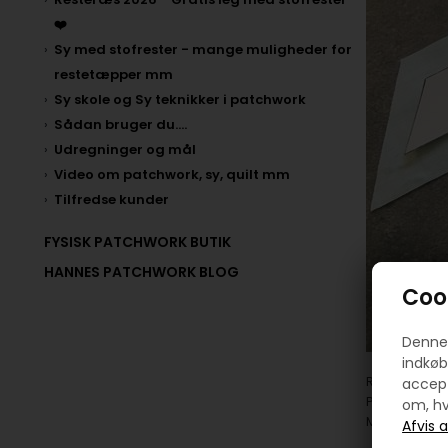
❤️
Sy med stofrester - mange muligheder for
restetæpper mm
Sy skole og Sy teknikker i patchwork
Sådan bruger du....
Udregninger og mål
Video om patchwork, sy, quilt mm
Tilfredse kunder
FYSISK PATCHWORK BUTIK
HANNES PATCHWORK BLOG
Cook
Denne 
indkøb
Ri nu dine f
accept
Passer den ti
om, hv
Men det kan 