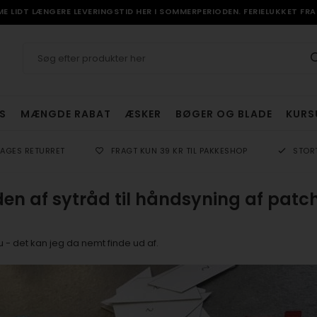
 LIDT LÆNGERE LEVERINGSTID HER I SOMMERPERIODEN. FERIELUKKET FRA 
S
MÆNGDE RABAT
ÆSKER
BØGER OG BLADE
KURS
DAGES RETURRET
FRAGT KUN 39 KR TIL PAKKESHOP
STOR
n af sytråd til håndsyning af patc
 - det kan jeg da nemt finde ud af.