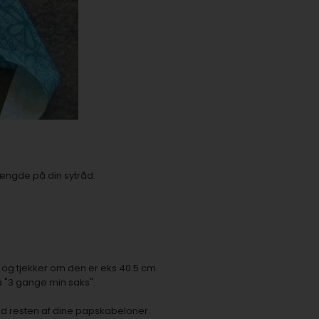
længde på din sytråd.
og tjekker om den er eks 40.5 cm.
a "3 gange min saks".
med resten af dine papskabeloner.