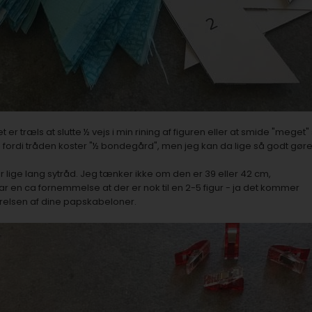
 er træls at slutte ½ vejs i min rining af figuren eller at smide "meget"
ke fordi tråden koster "½ bondegård", men jeg kan da lige så godt gøre
er lige lang sytråd. Jeg tænker ikke om den er 39 eller 42 cm,
r en ca fornemmelse at der er nok til en 2-5 figur - ja det kommer
rrelsen af dine papskabeloner.