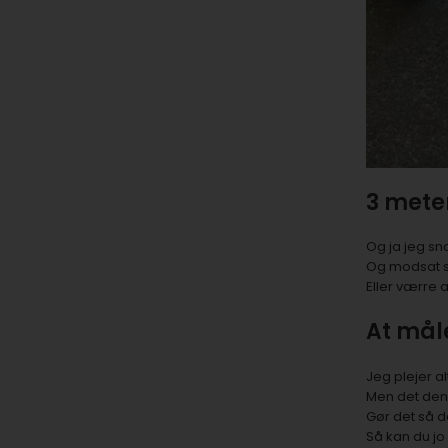
3 mete
Og ja jeg sn
Og modsat sk
Eller værre 
At måle
Jeg plejer al
Men det den 
Gør det så de
Så kan du jo