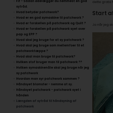
Fif - Sådan ødelægger du nemmest en god
dette gratis 
sytråd.
Start 
Hvad betyder patchwork?
Hvad er en god symaskine til patchwork ?
Hvad er forskellen på patchwork og Quilt ?
Ja når jeg sk
Hvad er forskellen på patchwork syet over
pap og EPP ?
Hvad skal jeg bruge for at sy patchwork ?
Hvad skal jeg bruge som mellemfoer til et
patchworktæppe ?
Hvad skal man bruge til patchwork?
Hvilken stof bruger man til patchwork ??
Hvilken symaskinenåle skal jeg bruge når jeg
sy patchwork
Hvordan man syr patchwork sammen ?
Håndsyet blomster - nemme at sy.
Håndsyet patchwork - patchwork syet i
hånden
Længden af sytråd til håndsyning af
patchwork