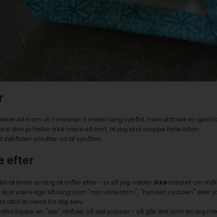
r
akker ikke om at ri med en 3 meter lang sytråd, men at finde en god 
al den jo heller ikke være så kort, at jeg skal stoppe hele tiden.
at sytråden smutter ud af synålen.
 efter
tid at finde en ting at måle efter - ja så jeg sidder
ikke
med et cm mål 
skal være lige så lang som "min underarm", "hynden i sofaen" eller j
t altid er nemt for dig selv.
 altid klippe en "del" ritråde, så det passer - så går det som en leg 