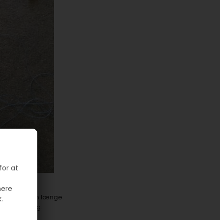
for at
mere
 skal have den længe.
.
ke betale sig.