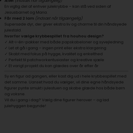
Æsel
(indsæt når tilgængelig)
En vigtig del af enhver julekrybbe – kan stå ved siden af
Jesusbarnet og Maria.
Får med 2 lam
(indsæt når tilgængelig)
Supersøde dyr, der giver ekstra liv og charme til din håndsyede
julestald.
hvorfor vælge krybbespillet fra houhou design?
✓ Alt-i-én-pakker med både papskabeloner og syvejledning
✓ Let at gå i gang – ingen print eller ekstra klargøring
✓ Skabt med fokus på hygge, kvalitet og enkelthed
✓ Perfekt til patchworkentusiaster og kreative sjæle
✓ Et varigt projekt du kan glædes over år efter år
Sy en figur ad gangen, eller kast dig ud i hele krybbespillet med
det samme. Uanset hvad du vælger, vil dine egne håndsyede
figurer pynte smukt i julestuen og skabe glæde hos både børn
og voksne.
Vil du i gang i dag? Vælg dine figurer herover – og lad
julehyggen begynde!