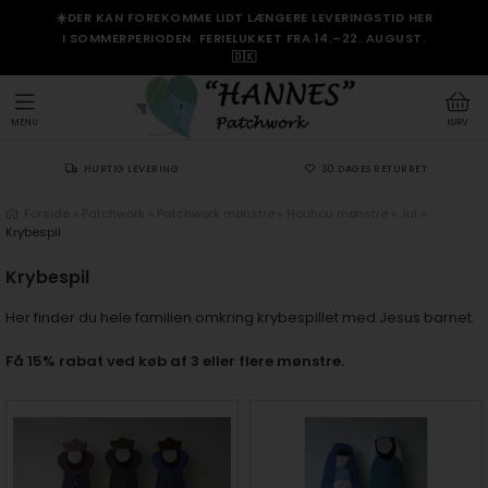
☀️DER KAN FOREKOMME LIDT LÆNGERE LEVERINGSTID HER
I SOMMERPERIODEN. FERIELUKKET FRA 14.–22. AUGUST.
🇩🇰
MENU
KURV
HURTIG LEVERING
30 DAGES RETURRET
Forside
»
Patchwork
»
Patchwork mønstre
»
Houhou mønstre
»
Jul
»
Krybespil
Krybespil
Her finder du hele familien omkring krybespillet med Jesus barnet.
Få 15% rabat ved køb af 3 eller flere mønstre.