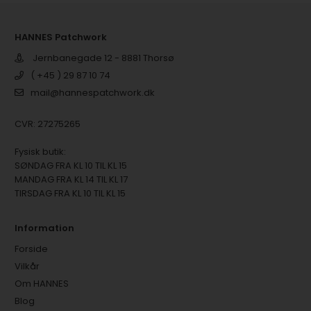
HANNES Patchwork
Jernbanegade 12 - 8881 Thorsø
( +45 ) 29 87 10 74
mail@hannespatchwork.dk
CVR: 27275265
Fysisk butik:
SØNDAG FRA KL 10 TIL KL 15
MANDAG FRA KL 14 TIL KL 17
TIRSDAG FRA KL 10 TIL KL 15
Information
Forside
Vilkår
Om HANNES
Blog