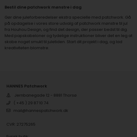
Bestil dine patchwork mønstre i dag
Gør dine juleforberedelser ekstra specielle med patchwork. Gå
på opdagelse i vores store udvalg af patchwork mønstre til jul
fra Houhou Design, og find det design, der passer bedst til dig.
Med papskabeloner og tydelige instruktioner bliver det en leg at
skabe noget smukt til juletiden. Start dit projekt i dag, og lad
kreativiteten blomstre.
HANNES Patchwork
Jernbanegade 12 - 8881 Thorsø
( +45 ) 29 87 10 74
mail@hannespatchwork.dk
CVR: 27275265
Fysisk butik: