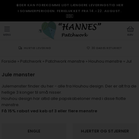
☀️DER KAN FOREKOMME LIDT LÆNGERE LEVERINGSTID HER
I SOMMERPERIODEN. FERIELUKKET FRA 14.–22. AUGUST.
🇩🇰
MENU
KURV
HURTIG LEVERING
30 DAGES RETURRET
Forside
»
Patchwork
»
Patchwork mønstre
»
Houhou mønstre
»
Jul
Jule mønster
Julemønster finder du her - alle fra Houhou design. Der er alt fra de
hellige 3 konger til små nisser.
Houhou design har altid alle papskabeloner med i disse flotte
mønstre.
Få 15% rabat ved køb af 3 eller flere mønstre
ENGLE
HJERTER OG STJERNER