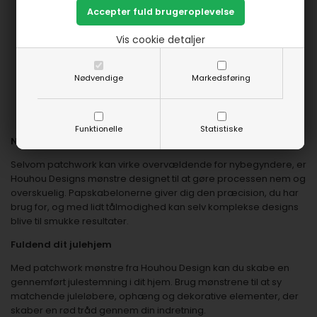
Personlig Stil: Skab dekorationer, der passer perfekt til din
indretning.
Vis cookie detaljer
Kreativ Hygge: Brug tid med familie og venner på kreative
projekter i juledagene.
Bæredygtighed: Brug rester af stof og giv dem nyt liv som
Nødvendige
Markedsføring
smukke julepynt.
Tradition og Nostalgi: Håndlavede patchwork projekter
bringer minder om gamle juletraditioner.
Funktionelle
Statistiske
Nem at komme i gang
Selvom patchwork kan virke overvældende for nybegyndere, er
Houhou Designs mønstre designet til at gøre processen nem og
overskuelig. Papskabelonerne giver dig den præcision, du har
brug for, og med lidt tålmodighed kan selv komplekse designs
blive til smukke resultater.
Fuldend dit julehjem
Med patchwork mønstre fra Houhou Design kan du skabe en
gennemført julestemning i dit hjem. Brug mønstrene til at sy
matchende juleløbere, ophæng og dekorative elementer, der
skaber en rød tråd gennem din indretning.