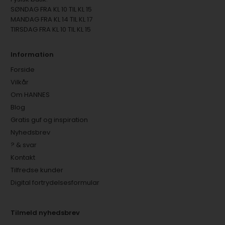
SØNDAG FRA KL 10 TIL KL 15
MANDAG FRA KL 14 TIL KL 17
TIRSDAG FRA KL 10 TIL KL 15
Information
Forside
Vilkår
Om HANNES
Blog
Gratis guf og inspiration
Nyhedsbrev
? & svar
Kontakt
Tilfredse kunder
Digital fortrydelsesformular
Tilmeld nyhedsbrev