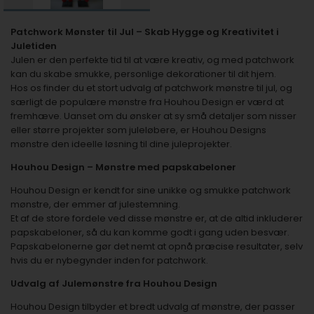
Patchwork Mønster til Jul – Skab Hygge og Kreativitet i
Juletiden
Julen er den perfekte tid til at være kreativ, og med patchwork
kan du skabe smukke, personlige dekorationer til dit hjem.
Hos os finder du et stort udvalg af patchwork mønstre til jul, og
særligt de populære mønstre fra Houhou Design er værd at
fremhæve. Uanset om du ønsker at sy små detaljer som nisser
eller større projekter som juleløbere, er Houhou Designs
mønstre den ideelle løsning til dine juleprojekter.
Houhou Design – Mønstre med papskabeloner
Houhou Design er kendt for sine unikke og smukke patchwork
mønstre, der emmer af julestemning.
Et af de store fordele ved disse mønstre er, at de altid inkluderer
papskabeloner, så du kan komme godt i gang uden besvær.
Papskabelonerne gør det nemt at opnå præcise resultater, selv
hvis du er nybegynder inden for patchwork.
Udvalg af Julemønstre fra Houhou Design
Houhou Design tilbyder et bredt udvalg af mønstre, der passer