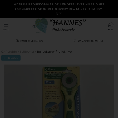
☀️DER KAN FOREKOMME LIDT LÆNGERE LEVERINGSTID HER
I SOMMERPERIODEN. FERIELUKKET FRA 14.–22. AUGUST.
🇩🇰
MENU
KURV
HURTIG LEVERING
30 DAGES RETURRET
Forside
»
Sytilbehør
»
Rulleskærer / rulleknive
TILBAGE