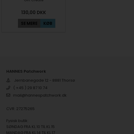
130,00
DKK
SE MERE
KØB
HANNES Patchwork
Jernbanegade 12 - 8881 Thorsø
( +45 ) 29 87 10 74
mail@hannespatchwork.dk
CVR: 27275265
Fysisk butik:
SØNDAG FRA KL 10 TIL KL 15
MANDAG FRA KL 14 TIL KL 17