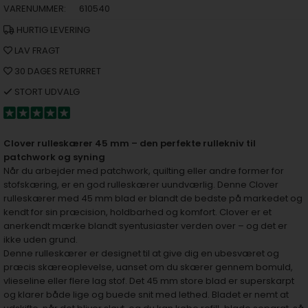
VARENUMMER:
610540
HURTIG LEVERING
LAV FRAGT
30 DAGES RETURRET
STORT UDVALG
Clover rulleskærer 45 mm – den perfekte rullekniv til
patchwork og syning
Når du arbejder med patchwork, quilting eller andre former for
stofskæring, er en god rulleskærer uundværlig. Denne Clover
rulleskærer med 45 mm blad er blandt de bedste på markedet og
kendt for sin præcision, holdbarhed og komfort. Clover er et
anerkendt mærke blandt syentusiaster verden over – og det er
ikke uden grund.
Denne rulleskærer er designet til at give dig en ubesværet og
præcis skæreoplevelse, uanset om du skærer gennem bomuld,
vlieseline eller flere lag stof. Det 45 mm store blad er superskarpt
og klarer både lige og buede snit med lethed. Bladet er nemt at