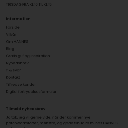
TIRSDAG FRA KL 10 TIL KL 15
Information
Forside
Vilkår
Om HANNES
Blog
Gratis guf og inspiration
Nyhedsbrev
? & svar
Kontakt
Tilfredse kunder
Digital fortrydelsesformular
Tilmeld nyhedsbrev
Ja tak, jeg vil gerne vide, når der kommer nye
patchworkstoffer, mønstre, og gode tilbud m.m. hos HANNES