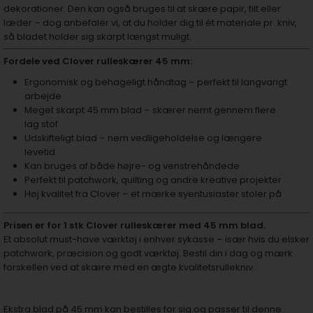
dekorationer. Den kan også bruges til at skære papir, filt eller
læder – dog anbefaler vi, at du holder dig til ét materiale pr. kniv,
så bladet holder sig skarpt længst muligt.
Fordele ved Clover rulleskærer 45 mm:
Ergonomisk og behageligt håndtag – perfekt til langvarigt
arbejde
Meget skarpt 45 mm blad – skærer nemt gennem flere
lag stof
Udskifteligt blad – nem vedligeholdelse og længere
levetid
Kan bruges af både højre- og venstrehåndede
Perfekt til patchwork, quilting og andre kreative projekter
Høj kvalitet fra Clover – et mærke syentusiaster stoler på
Prisen er for 1 stk Clover rulleskærer med 45 mm blad.
Et absolut must-have værktøj i enhver sykasse – især hvis du elsker
patchwork, præcision og godt værktøj. Bestil din i dag og mærk
forskellen ved at skære med en ægte kvalitetsrullekniv.
Ekstra blad på 45 mm kan bestilles for sig og passer til denne