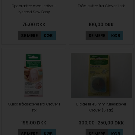
Opsprætter med ledlys -
Tråd cutter fra Clover 1 stk
Lyserød Sew Easy
75,00
DKK
100,00
DKK
SE MERE
KØB
SE MERE
KØB
Quick trådskærer fra Clover 1
Blade til 45 mm rulleskærer
stk
Clover (5 stk)
199,00
DKK
300,00
250,00
DKK
SE MERE
KØB
SE MERE
KØB