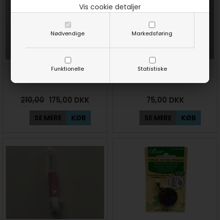
Vis cookie detaljer
Nødvendige
Markedsføring
Funktionelle
Statistiske
Blad til 45 mm rulleskærer 3
Opsprætter med ledlys Grå
stk fra Prym
Sew Easy
210,00
175,00
DKK
75,00
DKK
SE MERE
KØB
SE MERE
KØB