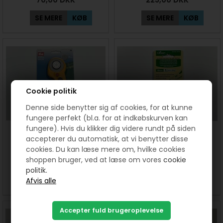
SE MERE
KØB
SE MERE
KØB
Cookie politik
Denne side benytter sig af cookies, for at kunne
fungere perfekt (bl.a. for at indkøbskurven kan
fungere). Hvis du klikker dig videre rundt på siden
Rotary rulleskærer med 45
Blade til 18 mm
accepterer du automatisk, at vi benytter disse
mm blad fra Prym
cirkel/rulleskærer Clover (5
cookies. Du kan læse mere om, hvilke cookies
stk)
shoppen bruger, ved at læse om vores
cookie
250,00
DKK
160,00
130,00
DKK
politik.
SE MERE
KØB
SE MERE
KØB