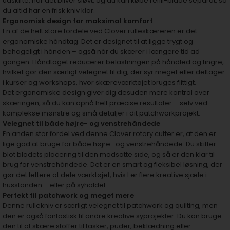
udskifte, når det bliver sløvt, og du kan købe refill-blade separat, så
du altid har en frisk kniv klar.
Ergonomisk design for maksimal komfort
En af de helt store fordele ved Clover rulleskæreren er det
ergonomiske håndtag. Det er designet til at ligge trygt og
behageligt i hånden – også når du skærer i længere tid ad
gangen. Håndtaget reducerer belastningen på håndled og fingre,
hvilket gør den særligt velegnet til dig, der syr meget eller deltager
i kurser og workshops, hvor skæreværktøjet bruges flittigt.
Det ergonomiske design giver dig desuden mere kontrol over
skæringen, så du kan opnå helt præcise resultater – selv ved
komplekse mønstre og små detaljer i dit patchworkprojekt.
Velegnet til både højre- og venstrehåndede
En anden stor fordel ved denne Clover rotary cutter er, at den er
lige god at bruge for både højre- og venstrehåndede. Du skifter
blot bladets placering til den modsatte side, og så er den klar til
brug for venstrehåndede. Det er en smart og fleksibel løsning, der
gør det lettere at dele værktøjet, hvis I er flere kreative sjæle i
husstanden – eller på syholdet.
Perfekt til patchwork og meget mere
Denne rullekniv er særligt velegnet til patchwork og quilting, men
den er også fantastisk til andre kreative syprojekter. Du kan bruge
den til at skære stoffer til tasker, puder, beklædning eller