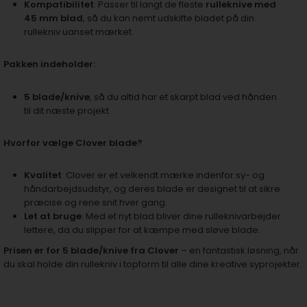
Kompatibilitet
: Passer til langt de fleste
rulleknive med
45 mm blad
, så du kan nemt udskifte bladet på din
rullekniv uanset mærket.
Pakken indeholder:
5 blade/knive
, så du altid har et skarpt blad ved hånden
til dit næste projekt.
Hvorfor vælge Clover blade?
Kvalitet
: Clover er et velkendt mærke indenfor sy- og
håndarbejdsudstyr, og deres blade er designet til at sikre
præcise og rene snit hver gang.
Let at bruge
: Med et nyt blad bliver dine rulleknivarbejder
lettere, da du slipper for at kæmpe med sløve blade.
Prisen er for 5 blade/knive fra Clover
– en fantastisk løsning, når
du skal holde din rullekniv i topform til alle dine kreative syprojekter.