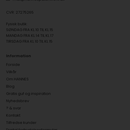
CVR: 27275265
Fysisk butik:
SØNDAG FRA KL 10 TIL KL 15
MANDAG FRA KL 14 TIL KL 17
TIRSDAG FRA KL 10 TIL KL 15
Information
Forside
Vilkår
Om HANNES
Blog
Gratis guf og inspiration
Nyhedsbrev
? & svar
Kontakt
Tilfredse kunder
Digital fortrydelsesformular