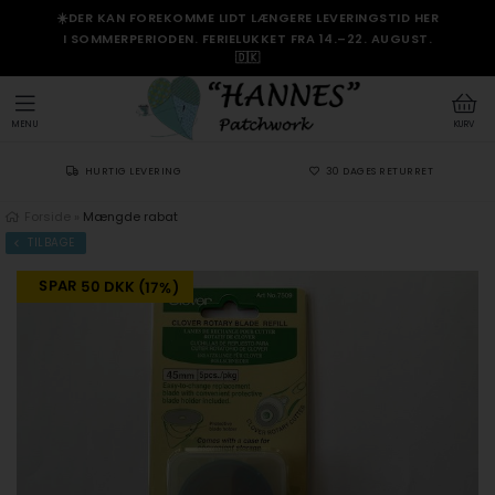
☀️DER KAN FOREKOMME LIDT LÆNGERE LEVERINGSTID HER
I SOMMERPERIODEN. FERIELUKKET FRA 14.–22. AUGUST.
🇩🇰
MENU
KURV
HURTIG LEVERING
30 DAGES RETURRET
Forside
»
Mængde rabat
TILBAGE
SPAR 50 DKK (17%)