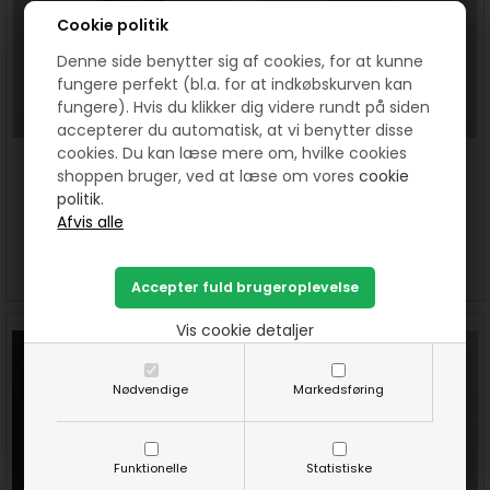
Cookie politik
Denne side benytter sig af cookies, for at kunne
fungere perfekt (bl.a. for at indkøbskurven kan
fungere). Hvis du klikker dig videre rundt på siden
accepterer du automatisk, at vi benytter disse
cookies. Du kan læse mere om, hvilke cookies
Clover Rullekniv med 28 mm
Clover Rullekniv med 60 mm
shoppen bruger, ved at læse om vores
cookie
blad.
blad.
politik.
165,00
DKK
225,00
DKK
SE MERE
KØB
SE MERE
KØB
Vis cookie detaljer
Nødvendige
Markedsføring
Funktionelle
Statistiske