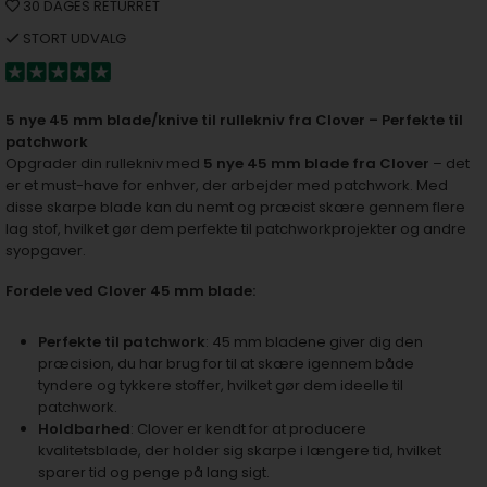
30 DAGES RETURRET
STORT UDVALG
5 nye 45 mm blade/knive til rullekniv fra Clover – Perfekte til
patchwork
Opgrader din rullekniv med
5 nye 45 mm blade fra Clover
– det
er et must-have for enhver, der arbejder med patchwork. Med
disse skarpe blade kan du nemt og præcist skære gennem flere
lag stof, hvilket gør dem perfekte til patchworkprojekter og andre
syopgaver.
Fordele ved Clover 45 mm blade:
Perfekte til patchwork
: 45 mm bladene giver dig den
præcision, du har brug for til at skære igennem både
tyndere og tykkere stoffer, hvilket gør dem ideelle til
patchwork.
Holdbarhed
: Clover er kendt for at producere
kvalitetsblade, der holder sig skarpe i længere tid, hvilket
sparer tid og penge på lang sigt.