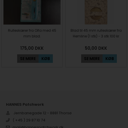
Rulleskærer fra Olfa med 45
Blad til 45 mm rulleskærer fra
mm blad.
Hemline (1 stk) - 3 stk 100 kr
175,00
DKK
50,00
DKK
SE MERE
KØB
SE MERE
KØB
HANNES Patchwork
Jernbanegade 12 - 8881 Thorsø
( +45 ) 29 87 10 74
mail@hannespatchwork.dk