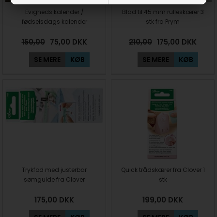
Evigheds kalender /
Blad til 45 mm rulleskærer 3
fødselsdags kalender
stk fra Prym
150,00
75,00
DKK
210,00
175,00
DKK
SE MERE
KØB
SE MERE
KØB
Trykfod med justerbar
Quick trådskærer fra Clover 1
sømguide fra Clover
stk
175,00
DKK
199,00
DKK