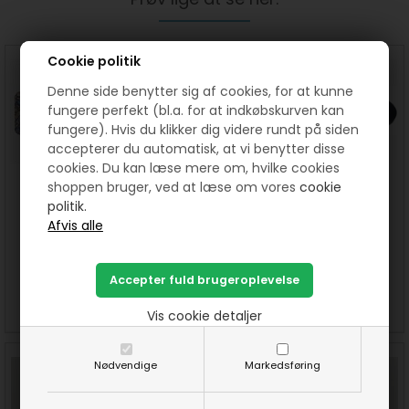
Cookie politik
Denne side benytter sig af cookies, for at kunne
fungere perfekt (bl.a. for at indkøbskurven kan
fungere). Hvis du klikker dig videre rundt på siden
accepterer du automatisk, at vi benytter disse
cookies. Du kan læse mere om, hvilke cookies
shoppen bruger, ved at læse om vores
cookie
politik.
Limpen - basting glue fra
Rulleskærer med 45 mm blad
Hobby Gift Create
fra Hemline
50,00
DKK
180,00
DKK
SE MERE
KØB
SE MERE
KØB
Vis cookie detaljer
Nødvendige
Markedsføring