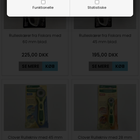
Funktionelle
Statistiske
Rulleskærer fra Fiskars med
Rulleskærer fra Fiskars med
60 mm blad.
45 mm blad.
225,00
DKK
195,00
DKK
SE MERE
KØB
SE MERE
KØB
Clover Rullekniv med 45 mm
Clover Rullekniv med 28 mm