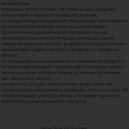
tilfredsstillende.
Rulleskærer 45 mm fra Hobby Gift Create er også velegnet til
andre kreative hobbyer som taskesyning, hobbyfilt,
scrapstofprojekter og boligtekstiler. Mange bruger den desuden til
hurtig tilskæring af bindinger, kanter og quiltede detaljer.
En stor fordel ved rulleskæreren er hastigheden. Hvor en
almindelig stofsaks ofte kræver mange bevægelser, kan en
rulleskærer lave lange rene snit i én glidende bevægelse. Det gør
arbejdet både hurtigere og mindre belastende for hænder og
håndled.
For mange patchworkentusiaster bliver rulleskæreren hurtigt et af
de mest brugte redskaber i syrummet. Når først man har oplevet,
hvor let og præcist stoffet kan skæres, er det svært at undvære
den i det kreative arbejde.
Uanset om du syr quilts, dækkeservietter, puder, tasker eller
moderne patchworkprojekter, er Rulleskærer 45 mm fra Hobby Gift
Create et praktisk og effektivt værktøj, som hjælper dig med at
skabe flotte og præcise resultater hver gang.
Prøv lige at se her: