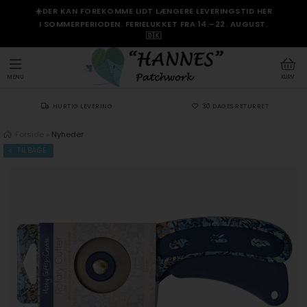
☀️DER KAN FOREKOMME LIDT LÆNGERE LEVERINGSTID HER
I SOMMERPERIODEN. FERIELUKKET FRA 14.–22. AUGUST.
🇩🇰
MENU
KURV
HURTIG LEVERING
30 DAGES RETURRET
Forside
»
Nyheder
TILBAGE