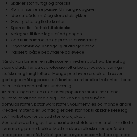
Skærer stof hurtigt og præcist
45 mm størrelse passer til mange opgaver
Ideel til både små og store stofstykker
Giver glatte og flotte kanter
Sparrer tid i forhold til stofsaks
Velegnet til flere lag stof ad gangen
God til linealarbejde og præcisionsskæring
Ergonomisk og behagelig at arbejde med
Passer til både begyndere og øvede
Når du kombinerer en rulleskærer med en patchworklineal og
skæreplade, får du et professionelt arbejdsredskab, som gør
stofskæring langt lettere. Mange patchworkprojekter kræver
gentagne mål og præcise firkanter, strimler eller trekanter. Her er
en rulleskærer næsten uundværlig.
45 mm klingen er en af de mest populære størrelser blandt
quiltere, fordi den er alsidig. Den kan bruges til både
bomuldsstoffer, patchworkstoffer, volumenvlies og mange andre
kreative materialer. Samtidig er den stor nok til at klare flere lag
stof, hvilket sparer tid ved større projekter.
Ved patchwork og quilt er ensartede stofdele med til at sikre flotte
sømme og pæne blokke. Med en skarp rulleskærer opnår du
mere præcise mål, hvilket gør hele syprocessen lettere og mere