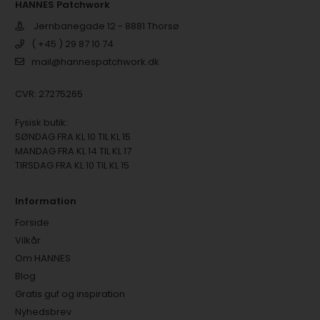
HANNES Patchwork
Jernbanegade 12 - 8881 Thorsø
( +45 ) 29 87 10 74
mail@hannespatchwork.dk
CVR: 27275265
Fysisk butik:
SØNDAG FRA KL 10 TIL KL 15
MANDAG FRA KL 14 TIL KL 17
TIRSDAG FRA KL 10 TIL KL 15
Information
Forside
Vilkår
Om HANNES
Blog
Gratis guf og inspiration
Nyhedsbrev