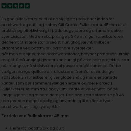
En god rulleskærer er et af de vigtigste redskaber inden for
patchwork og quilt, og Hobby Gift Create Rulleskærer 45 mm er et
praktisk og effektivt valg til både begyndere og erfarne kreative
syentusiaster. Med en skarp klinge på 45 mm gør rulleskæreren
det nemt at skære stof præcist, hurtigt og jævnt, hvilket er
afgørende ved patchwork og andre syprojekter.
Når man arbejder med patchworkstoffer, betyder præcision utrolig
meget. Små unøjagtigheder kan hurtigt påvirke hele projektet, især
når mange små stofstykker skal passe perfekt sammen. Derfor
vælger mange quiltere en rulleskærer fremfor almindelige
stofsakse. En rulleskærer giver glatte snit og mere ensartede
kanter, som gør sammensyningen lettere og mere præcis.
Rulleskærer 45 mm fra Hobby Gift Create er velegnet til både
lange lige snit og mindre detaljer. Den populære størrelse på 45
mm gør den meget alsidig og anvendelig til de fleste typer
patchwork, quilt og syprojekter.
Fordele ved Rulleskærer 45 mm
Perfekt til patchwork og quilt