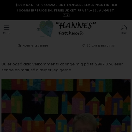
☀️DER KAN FOREKOMME LIDT LÆNGERE LEVERINGSTID HER
I SOMMERPERIODEN. FERIELUKKET FRA 14.–22. AUGUST.
🇩🇰
MENU
KURV
HURTIG LEVERING
30 DAGES RETURRET
Du er også altid velkommen til at ringe mig på tlf. 29871074, eller
sende en mail, så hjælper jeg gerne.