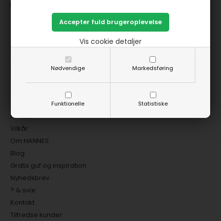
mail@hannespatchwork.dk
CVR: 27275265
Vis cookie detaljer
Fysisk butik:
SØNDAG FRA KL 10 TIL KL 15
MANDAG FRA KL 14 TIL KL 17
Nødvendige
Markedsføring
TIRSDAG FRA KL 10 TIL KL 15
Information
Funktionelle
Statistiske
Forside
Vilkår
Om HANNES
Blog
Gratis guf og inspiration
Nyhedsbrev
? & svar
Kontakt
Tilfredse kunder