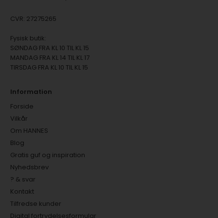
CVR: 27275265
Fysisk butik:
SØNDAG FRA KL 10 TIL KL 15
MANDAG FRA KL 14 TIL KL 17
TIRSDAG FRA KL 10 TIL KL 15
Information
Forside
Vilkår
Om HANNES
Blog
Gratis guf og inspiration
Nyhedsbrev
? & svar
Kontakt
Tilfredse kunder
Digital fortrydelsesformular