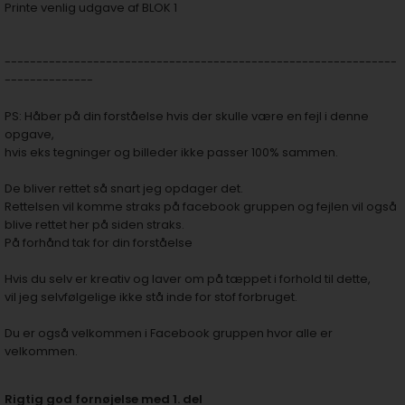
Printe venlig udgave af BLOK 1
--------------------------------------------------------------
--------------
PS: Håber på din forståelse hvis der skulle være en fejl i denne
opgave,
hvis eks tegninger og billeder ikke passer 100% sammen.
De bliver rettet så snart jeg opdager det.
Rettelsen vil komme straks på facebook gruppen og fejlen vil også
blive rettet her på siden straks.
På forhånd tak for din forståelse
Hvis du selv er kreativ og laver om på tæppet i forhold til dette,
vil jeg selvfølgelige ikke stå inde for stof forbruget.
Du er også velkommen i
Facebook gruppen hvor alle er
velkommen.
Rigtig god fornøjelse med 1. del