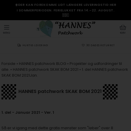
☀️DER KAN FOREKOMME LIDT LÆNGERE LEVERINGSTID HER
I SOMMERPERIODEN. FERIELUKKET FRA 14.–22. AUGUST.
🇩🇰
MENU
KURV
HURTIG LEVERING
30 DAGES RETURRET
Forside
»
HANNES patchwork BLOG
»
Projekter og udfordringer til
alle.
»
HANNES patchwork SKAK BOM 2021
»
1. del HANNES patchwork
SKAK BOM 2021Jan.
HANNES patchwork SKAK BOM 2021
1. del - Januar 2021 - Ver. 1
Så er vi igang med dette gratis mønster som "løber" over 8