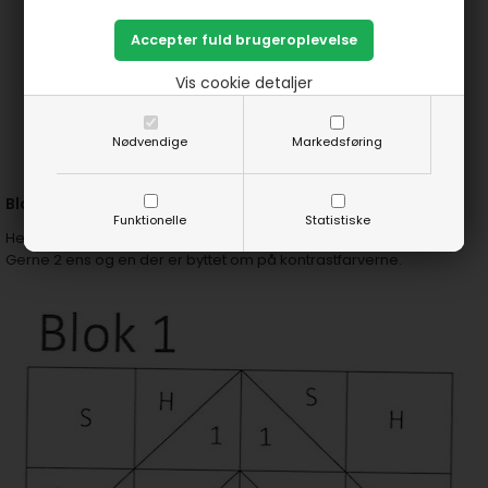
Vis cookie detaljer
Nødvendige
Markedsføring
Blok 1:
Funktionelle
Statistiske
Her skal du ialt sy 3 stk.
Gerne 2 ens og en der er byttet om på kontrastfarverne.