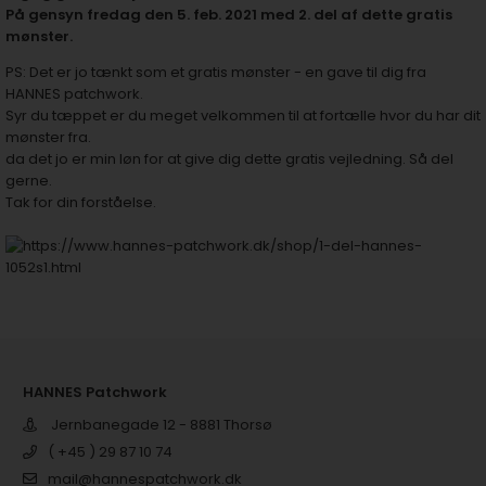
På gensyn fredag den 5. feb. 2021 med 2. del af dette gratis
mønster.
PS: Det er jo tænkt som et gratis mønster - en gave til dig fra
HANNES patchwork.
Syr du tæppet er du meget velkommen til at fortælle hvor du har dit
mønster fra.
da det jo er min løn for at give dig dette gratis vejledning. Så del
gerne.
Tak for din forståelse.
HANNES Patchwork
Jernbanegade 12 - 8881 Thorsø
( +45 ) 29 87 10 74
mail@hannespatchwork.dk