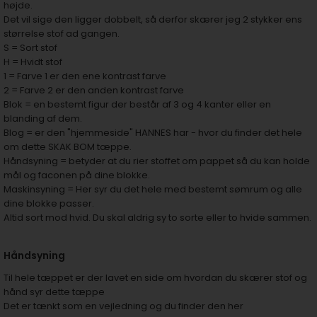
højde.
Det vil sige den ligger dobbelt, så derfor skærer jeg 2 stykker ens
størrelse stof ad gangen.
S = Sort stof
H = Hvidt stof
1 = Farve 1 er den ene kontrast farve
2 = Farve 2 er den anden kontrast farve
Blok = en bestemt figur der består af 3 og 4 kanter eller en
blanding af dem.
Blog = er den "hjemmeside" HANNES har - hvor du finder det hele
om dette SKAK BOM tæppe.
Håndsyning = betyder at du rier stoffet om pappet så du kan holde
mål og faconen på dine blokke.
Maskinsyning = Her syr du det hele med bestemt sømrum og alle
dine blokke passer.
Altid sort mod hvid. Du skal aldrig sy to sorte eller to hvide sammen.
Håndsyning
Til hele tæppet er der lavet en side om hvordan du skærer stof og
hånd syr dette tæppe
Det er tænkt som en vejledning og du finder den her