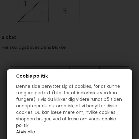
Blok B:
Her skal også syes 2 ens blokke
Cookie politik
Denne side benytter sig af cookies, for at kunne
fungere perfekt (bl.a. for at indkøbskurven kan
fungere). Hvis du klikker dig videre rundt på siden
accepterer du automatisk, at vi benytter disse
cookies. Du kan læse mere om, hvilke cookies
shoppen bruger, ved at læse om vores
cookie
politik.