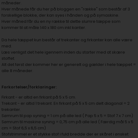
måneder.
Hver månede får du her på bloggen en "række" som består af 3
forskellige blokke, der kan syes i hånden og på symaskine.
Hver måned får du en ny række til dette slumre tæppe som
kommer til at måle 140 x 180 cm inkl kanter.
Da hele tæppet kun består af trekanter og firkanter kan alle være
med.
Læs venligst det hele igennem inden du starter med at skære
stoffet.
Alt det først der kommer her er generelt og gælder i hele tæppet =
alle 8 måneder.
Forkortelser/forklaringer:
Firkant - er altid en firkant på 5 x 5 cm.
Trekant - er altid 1 trekant. En firkant på 5 x 5 cm delt diagonal = 2
trekanter.
Sømrum til pap syning = 1 cm på alle led ( Pap 5 x 5 = Stof 7 x 7 cm)
Sømrum til maskine syning = 0,75 cm på alle led ( Færdig mål 5 x 5
cm = Stof 6,5 x 6,5 cm)
Stofstrimmel er et stykke stof i fuld bredde der er skåret i ønsket