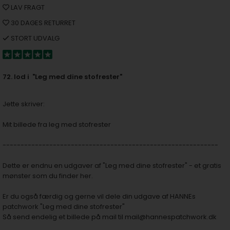
LAV FRAGT
30 DAGES RETURRET
STORT UDVALG
72. lod i "Leg med dine stofrester"
Jette skriver:
Mit billede fra leg med stofrester
------------------------------------------------------------
Dette er endnu en udgaver af
"Leg med dine stofrester" - et gratis
mønster som du finder her.
Er du også færdig og gerne vil dele din udgave af HANNEs
patchwork "Leg med dine stofrester"
Så send endelig et billede på mail til
mail@hannespatchwork.dk