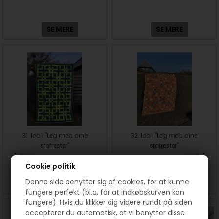
SE MERE
SE MERE
31. lod i "Leg med dine
32. lod i "Leg med dine
stofrester"
stofrester"
Cookie politik
Denne side benytter sig af cookies, for at kunne
SE MERE
SE MERE
fungere perfekt (bl.a. for at indkøbskurven kan
fungere). Hvis du klikker dig videre rundt på siden
accepterer du automatisk, at vi benytter disse