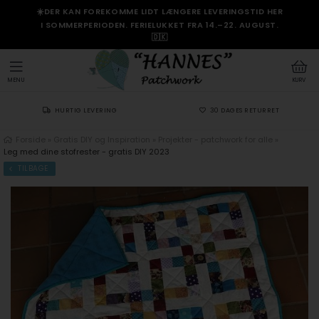
☀️DER KAN FOREKOMME LIDT LÆNGERE LEVERINGSTID HER
I SOMMERPERIODEN. FERIELUKKET FRA 14.–22. AUGUST.
🇩🇰
MENU
KURV
HURTIG LEVERING
30 DAGES RETURRET
Forside
»
Gratis DIY og Inspiration
»
Projekter - patchwork for alle
»
Leg med dine stofrester - gratis DIY 2023
TILBAGE