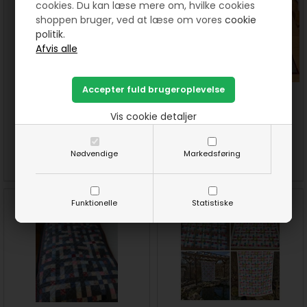
cookies. Du kan læse mere om, hvilke cookies
shoppen bruger, ved at læse om vores
cookie
politik.
33. lod i "Leg med dine
34. lod i "Leg med dine
stofrester"
stofrester"
Vis cookie detaljer
Nødvendige
Markedsføring
SE MERE
SE MERE
Funktionelle
Statistiske