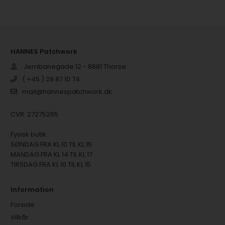
HANNES Patchwork
Jernbanegade 12 - 8881 Thorsø
( +45 ) 29 87 10 74
mail@hannespatchwork.dk
CVR: 27275265
Fysisk butik:
SØNDAG FRA KL 10 TIL KL 15
MANDAG FRA KL 14 TIL KL 17
TIRSDAG FRA KL 10 TIL KL 15
Information
Forside
Vilkår