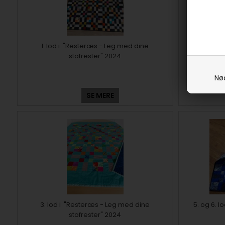
1. lod i "Resteræs - Leg med dine
70. lod
stofrester" 2024
Nø
SE MERE
3. lod i "Resteræs - Leg med dine
5. og 6. 
stofrester" 2024