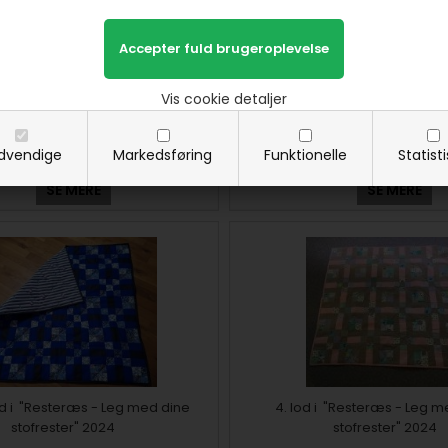
 i "Resteræs - Leg med dine
71. lod i "Resteræs - Leg 
Vis cookie detaljer
stofrester" 2024
stofrester" 2024
dvendige
Markedsføring
Funktionelle
Statist
SE MERE
SE MERE
lod i "Resteræs - Leg med dine
4. lod i "Resteræs - Leg m
stofrester" 2024
stofrester" 2024