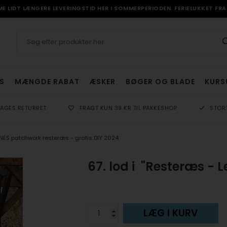
 LIDT LÆNGERE LEVERINGSTID HER I SOMMERPERIODEN. FERIELUKKET FRA 
S
MÆNGDE RABAT
ÆSKER
BØGER OG BLADE
KURS
DAGES RETURRET
FRAGT KUN 39 KR TIL PAKKESHOP
STOR
ES patchwork resteræs - gratis DIY 2024
67. lod i "Resteræs - 
LÆG I KURV