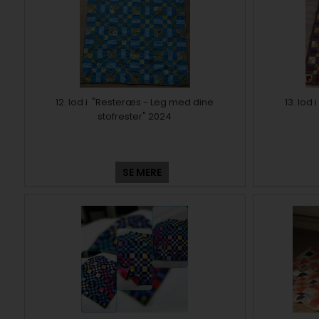
12. lod i "Resteræs - Leg med dine
13. lod
stofrester" 2024
SE MERE