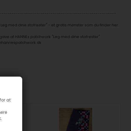
---------------------------------------------------------
Leg med dine stofrester" - et gratis mønster som du finder her.
dgave af HANNEs patchwork "Leg med dine stofrester"
@hannespatchwork.dk
for at
mere
.