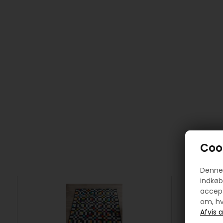
Cook
Denne 
indkøb
accept
om, hv