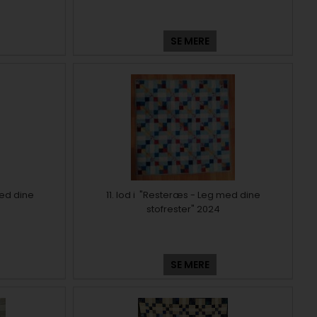
SE MERE
med dine
11. lod i "Resteræs - Leg med dine
stofrester" 2024
SE MERE