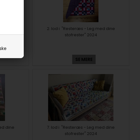
med dine
2. lod i "Resteræs - Leg med dine
stofrester" 2024
iske
SE MERE
ed dine
7. lod i "Resteræs - Leg med dine
stofrester" 2024