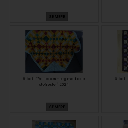
SE MERE
8. lod i "Resteræs - Leg med dine
9. lod
stofrester" 2024
SE MERE