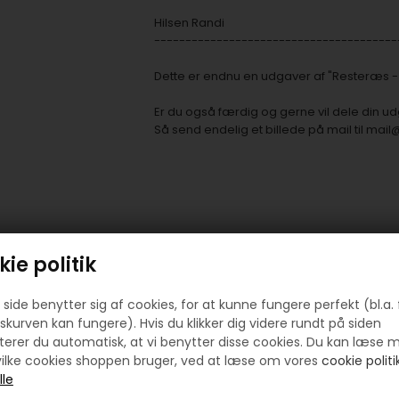
Hilsen Randi
---------------------------------------
Dette er endnu en udgaver af "Resteræs - 
Er du også færdig og gerne vil dele din u
Så send endelig et billede på mail til
mail
Prøv lige at se her:
ie politik
side benytter sig af cookies, for at kunne fungere perfekt (bl.a. 
skurven kan fungere). Hvis du klikker dig videre rundt på siden
erer du automatisk, at vi benytter disse cookies. Du kan læse 
ilke cookies shoppen bruger, ved at læse om vores
cookie politik