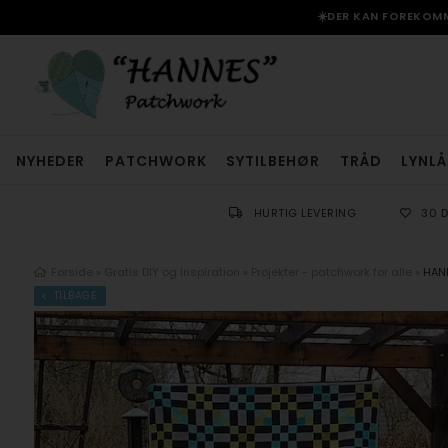
☀️DER KAN FOREKOMME
NYHEDER
PATCHWORK
SYTILBEHØR
TRÅD
LYNLÅ
HURTIG LEVERING
30 
Forside
»
Gratis DIY og Inspiration
»
Projekter - patchwork for alle
»
HANN
TILBAGE