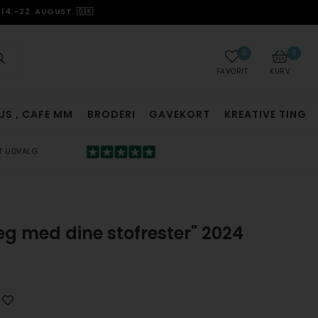
14.–22. AUGUST. 🇩🇰
0
0
FAVORIT
KURV
US , CAFE MM
BRODERI
GAVEKORT
KREATIVE TING
T UDVALG
Leg med dine stofrester" 2024