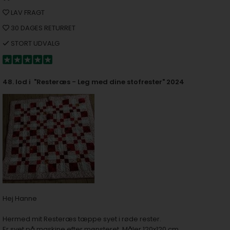
LAV FRAGT
30 DAGES RETURRET
STORT UDVALG
48. lod i "Resteræs - Leg med dine stofrester" 2024
Hej Hanne
Hermed mit Resteræs tæppe syet i røde rester.
Er syet på maskine efter mønsteret. Måler 120x120 cm.