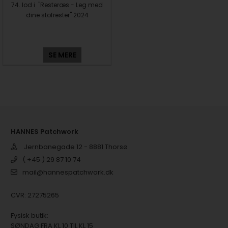
74. lod i "Resteræs - Leg med
dine stofrester" 2024
SE MERE
HANNES Patchwork
Jernbanegade 12 - 8881 Thorsø
( +45 ) 29 87 10 74
mail@hannespatchwork.dk
CVR: 27275265
Fysisk butik:
SØNDAG FRA KL 10 TIL KL 15