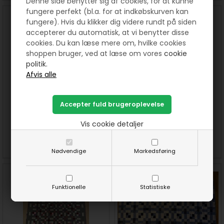
Denne side benytter sig af cookies, for at kunne
fungere perfekt (bl.a. for at indkøbskurven kan
fungere). Hvis du klikker dig videre rundt på siden
accepterer du automatisk, at vi benytter disse
cookies. Du kan læse mere om, hvilke cookies
shoppen bruger, ved at læse om vores
cookie
politik.
21. lod i "Resteræs - Leg med
22. lod i "Resteræs - Leg med
dine stofrester" 2024
dine stofrester" 2024
Vis cookie detaljer
SE MERE
SE MERE
Nødvendige
Markedsføring
Funktionelle
Statistiske