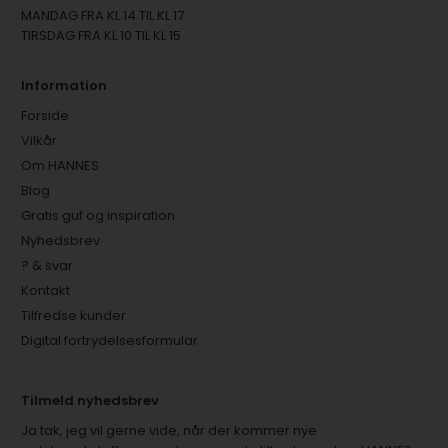
MANDAG FRA KL 14 TIL KL 17
TIRSDAG FRA KL 10 TIL KL 15
Information
Forside
Vilkår
Om HANNES
Blog
Gratis guf og inspiration
Nyhedsbrev
? & svar
Kontakt
Tilfredse kunder
Digital fortrydelsesformular
Tilmeld nyhedsbrev
Ja tak, jeg vil gerne vide, når der kommer nye