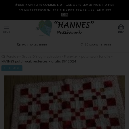
☀️DER KAN FOREKOMME LIDT LÆNGERE LEVERINGSTID HER
I SOMMERPERIODEN. FERIELUKKET FRA 14.–22. AUGUST.
🇩🇰
MENU
KURV
HURTIG LEVERING
30 DAGES RETURRET
Forside
»
Gratis DIY og Inspiration
»
Projekter - patchwork for alle
»
HANNES patchwork resteræs - gratis DIY 2024
TILBAGE