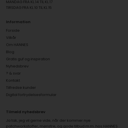
MANDAG FRA KL 14 TIL KL 17
TIRSDAG FRA KL 10 TIL KL 15
Information
Forside
Vilkår
Om HANNES
Blog
Gratis guf og inspiration
Nyhedsbrev
? & svar
Kontakt
Tilfredse kunder
Digital fortrydelsesformular
Tilmeld nyhedsbrev
Ja tak, jeg vil gerne vide, når der kommer nye
patchworkstoffer, mønstre, og gode tilbud m.m. hos HANNES