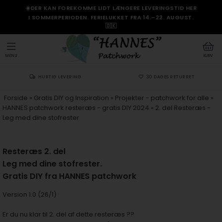
☀️DER KAN FOREKOMME LIDT LÆNGERE LEVERINGSTID HER
I SOMMERPERIODEN. FERIELUKKET FRA 14.–22. AUGUST.
🇩🇰
MENU
KURV
HURTIG LEVERING
30 DAGES RETURRET
Forside
»
Gratis DIY og Inspiration
»
Projekter - patchwork for alle
»
HANNES patchwork resteræs - gratis DIY 2024
»
2. del Resteræs -
Leg med dine stofrester
Resteræs 2. del
Leg med dine stofrester.
Gratis DIY fra HANNES patchwork
Version 1.0 (26/1)
Er du nu klar til 2. del af dette resteræs ??