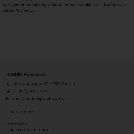
Og ingen er perfekt og ja det er heller ikke alle min firkanter som
passer %, men.....
HANNES Patchwork
Jernbanegade 12 - 8881 Thorsø
( +45 ) 29 87 10 74
mail@hannespatchwork.dk
CVR: 27275265
Fysisk butik:
SØNDAG FRA KL 10 TIL KL 15