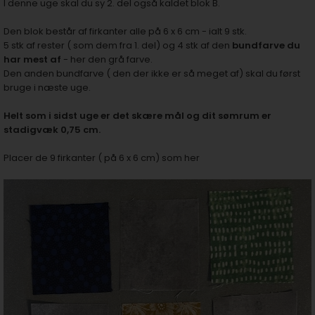
I denne uge skal du sy 2. del også kaldet blok B.
Den blok består af firkanter alle på 6 x 6 cm - ialt 9 stk.
5 stk af rester ( som dem fra 1. del) og 4 stk af den
bundfarve du
har mest af
- her den grå farve.
Den anden bundfarve ( den der ikke er så meget af) skal du først
bruge i næste uge.
Helt som i sidst uge er det skære mål og dit sømrum er
stadigvæk 0,75 cm.
Placer de 9 firkanter ( på 6 x 6 cm) som her