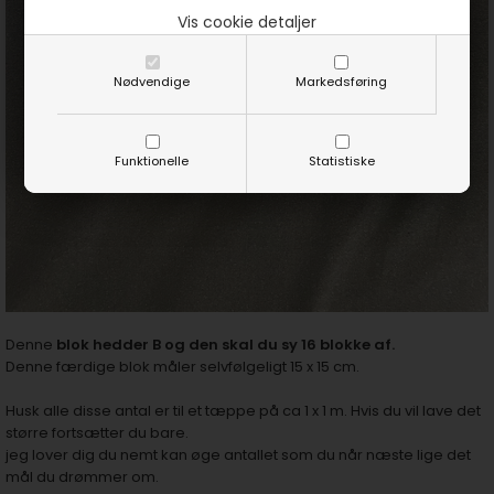
Vis cookie detaljer
Nødvendige
Markedsføring
Funktionelle
Statistiske
Denne
blok hedder B og den skal du sy 16 blokke af.
Denne færdige blok måler selvfølgeligt 15 x 15 cm.
Husk alle disse antal er til et tæppe på ca 1 x 1 m. Hvis du vil lave det
større fortsætter du bare.
jeg lover dig du nemt kan øge antallet som du når næste lige det
mål du drømmer om.