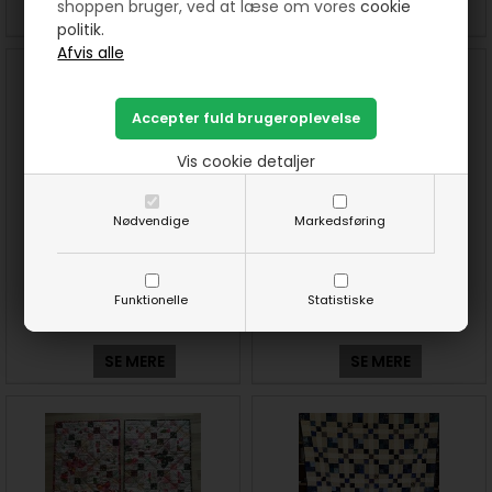
shoppen bruger, ved at læse om vores
cookie
SE MERE
SE MERE
politik.
Vis cookie detaljer
Nødvendige
Markedsføring
12. lod i "Resteræs - Leg med
13. lod i "Resteræs - Leg med
dine stofrester" 2024
dine stofrester" 2024
Funktionelle
Statistiske
SE MERE
SE MERE