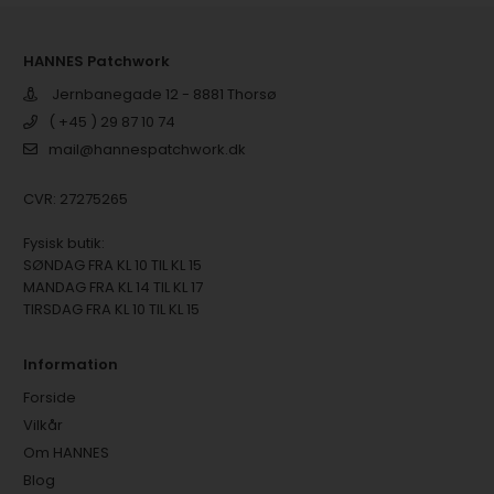
HANNES Patchwork
Jernbanegade 12 - 8881 Thorsø
( +45 ) 29 87 10 74
mail@hannespatchwork.dk
CVR: 27275265
Fysisk butik:
SØNDAG FRA KL 10 TIL KL 15
MANDAG FRA KL 14 TIL KL 17
TIRSDAG FRA KL 10 TIL KL 15
Information
Forside
Vilkår
Om HANNES
Blog