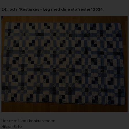
24. lod i "Resteræs - Leg med dine stofrester" 2024
Her er mit lod i konkurrencen
Hilsen Birte