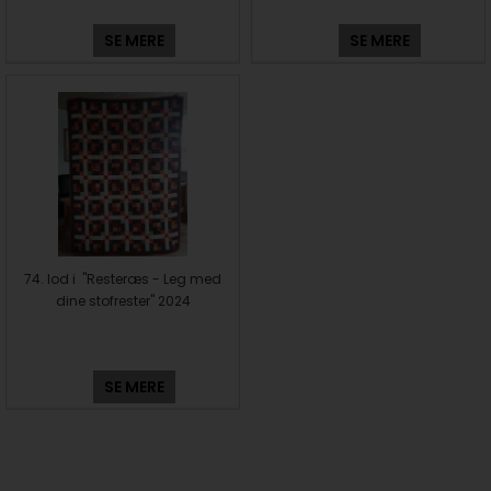
SE MERE
SE MERE
74. lod i "Resteræs - Leg med
dine stofrester" 2024
SE MERE