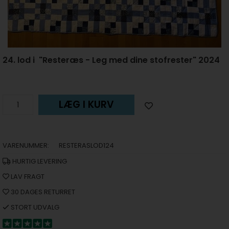
24. lod i "Resteræs - Leg med dine stofrester" 2024
LÆG I KURV
VARENUMMER:
RESTERASLOD124
HURTIG LEVERING
LAV FRAGT
30 DAGES RETURRET
STORT UDVALG