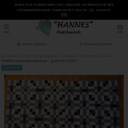
☀️DER KAN FOREKOMME LIDT LÆNGERE LEVERINGSTID HER
I SOMMERPERIODEN. FERIELUKKET FRA 14.–22. AUGUST.
🇩🇰
MENU
KURV
HURTIG LEVERING
30 DAGES RETURRET
Forside
»
Gratis DIY og Inspiration
»
Projekter - patchwork for alle
»
HANNES patchwork resteræs - gratis DIY 2024
TILBAGE