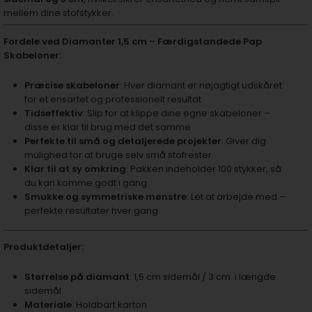
mellem dine stofstykker.
Fordele ved Diamanter 1,5 cm – Færdigstandede Pap
Skabeloner:
Præcise skabeloner
: Hver diamant er nøjagtigt udskåret
for et ensartet og professionelt resultat
Tidseffektiv
: Slip for at klippe dine egne skabeloner –
disse er klar til brug med det samme
Perfekte til små og detaljerede projekter
: Giver dig
mulighed for at bruge selv små stofrester
Klar til at sy omkring
: Pakken indeholder 100 stykker, så
du kan komme godt i gang
Smukke og symmetriske mønstre
: Let at arbejde med –
perfekte resultater hver gang
Produktdetaljer:
Størrelse på diamant
: 1,5 cm sidemål / 3 cm i længde
sidemål
Materiale
: Holdbart karton