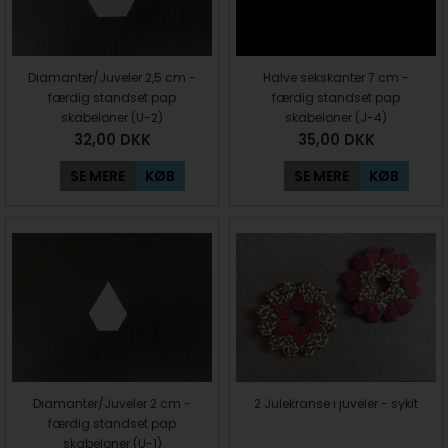
Diamanter/Juveler 2,5 cm -
Halve sekskanter 7 cm -
færdig standset pap
færdig standset pap
skabeloner (U-2)
skabeloner (J-4)
32,00
DKK
35,00
DKK
SE MERE
KØB
SE MERE
KØB
Diamanter/Juveler 2 cm -
2 Julekranse i juveler - sykit
færdig standset pap
skabeloner (U-1)