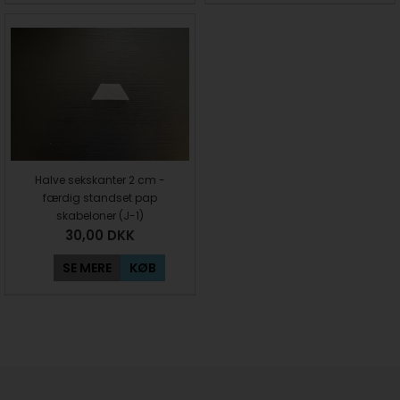
Halve sekskanter 2 cm -
færdig standset pap
skabeloner (J-1)
30,00
DKK
SE MERE
KØB