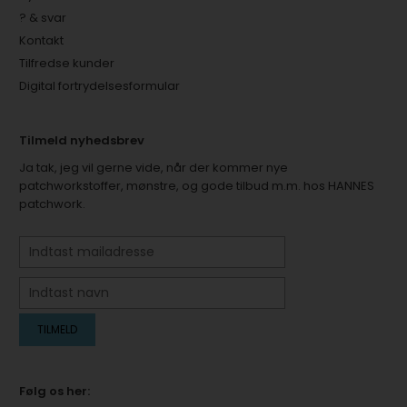
? & svar
Kontakt
Tilfredse kunder
Digital fortrydelsesformular
Tilmeld nyhedsbrev
Ja tak, jeg vil gerne vide, når der kommer nye
patchworkstoffer, mønstre, og gode tilbud m.m. hos HANNES
patchwork.
Følg os her: