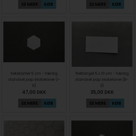
SE MERE
KØB
SE MERE
KØB
Sekskanter 5 cm - færdig
Rektangel 5 x 10 cm - færdig
standset pap skabeloner (I-
standset pap skabeloner (B-
6)
3)
47,00
DKK
35,00
DKK
SE MERE
KØB
SE MERE
KØB