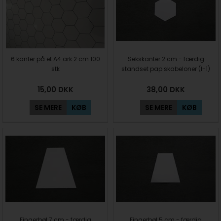
6 kanter på et A4 ark 2 cm 100
Sekskanter 2 cm - færdig
stk
standset pap skabeloner (I-1)
15,00
DKK
38,00
DKK
SE MERE
KØB
SE MERE
KØB
Fingerbøl 7 cm - færdig
Fingerbøl 5 cm - færdig