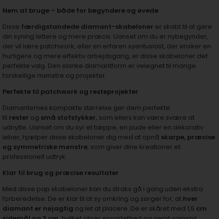
Nem at bruge – både for begyndere og øvede
Disse
færdigstandede diamant-skabeloner
er skabt til at gøre
din syning lettere og mere præcis. Uanset om du er nybegynder,
der vil lære patchwork, eller en erfaren syentusiast, der ønsker en
hurtigere og mere effektiv arbejdsgang, er disse skabeloner det
perfekte valg. Den slanke diamantform er velegnet til mange
forskellige mønstre og projekter.
Perfekte til patchwork og resteprojekter
Diamanternes kompakte størrelse gør dem perfekte
til
rester
og
små stofstykker
, som ellers kan være svære at
udnytte. Uanset om du syr et tæppe, en pude eller en dekorativ
løber, hjælper disse skabeloner dig med at opnå
skarpe, præcise
og symmetriske mønstre
, som giver dine kreationer et
professionelt udtryk.
Klar til brug og præcise resultater
Med disse pap skabeloner kan du straks gå i gang uden ekstra
forberedelse. De er klar til at sy omkring og sørger for, at
hver
diamant er nøjagtig
og let at placere. De er skåret med 1,5
cm
sidemål og 3 cm
, hvilket sikrer ensartethed og nemt samspil