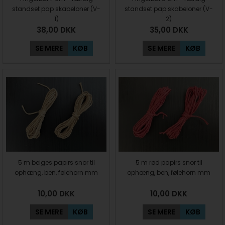
standset pap skabeloner (V-
standset pap skabeloner (V-
1)
2)
38,00
DKK
35,00
DKK
SE MERE
KØB
SE MERE
KØB
5 m beiges papirs snor til
5 m rød papirs snor til
ophæng, ben, følehorn mm
ophæng, ben, følehorn mm
10,00
DKK
10,00
DKK
SE MERE
KØB
SE MERE
KØB