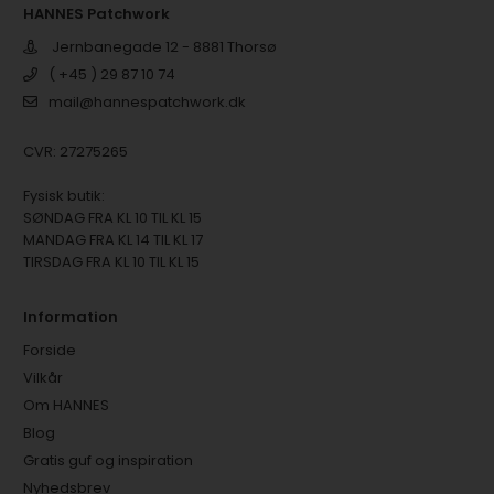
HANNES Patchwork
Jernbanegade 12 - 8881 Thorsø
( +45 ) 29 87 10 74
mail@hannespatchwork.dk
CVR: 27275265
Fysisk butik:
SØNDAG FRA KL 10 TIL KL 15
MANDAG FRA KL 14 TIL KL 17
TIRSDAG FRA KL 10 TIL KL 15
Information
Forside
Vilkår
Om HANNES
Blog
Gratis guf og inspiration
Nyhedsbrev