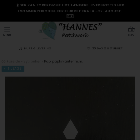
☀️DER KAN FOREKOMME LIDT LÆNGERE LEVERINGSTID HER
I SOMMERPERIODEN. FERIELUKKET FRA 14.–22. AUGUST.
🇩🇰
MENU
KURV
HURTIG LEVERING
30 DAGES RETURRET
Forside
»
Sytilbehør
»
Pap, papfirkanter m.m.
TILBAGE