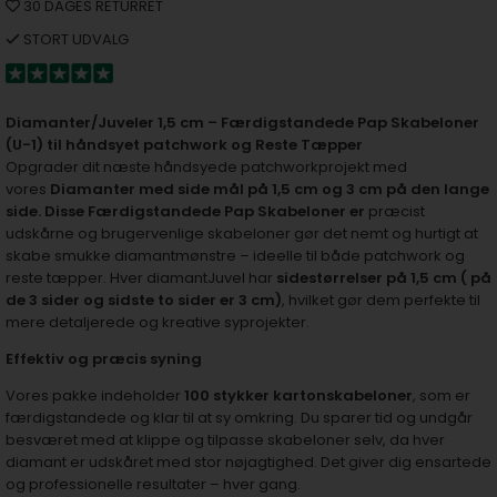
30 DAGES RETURRET
STORT UDVALG
Diamanter/Juveler 1,5 cm – Færdigstandede Pap Skabeloner
(U-1) til håndsyet patchwork og Reste Tæpper
Opgrader dit næste håndsyede patchworkprojekt med
vores
Diamanter med side mål på 1,5 cm og 3 cm på den lange
side. Disse Færdigstandede Pap Skabeloner er
præcist
udskårne og brugervenlige skabeloner gør det nemt og hurtigt at
skabe smukke diamantmønstre – ideelle til både patchwork og
reste tæpper. Hver diamantJuvel har
sidestørrelser på 1,5 cm ( på
de 3 sider og sidste to sider er 3 cm)
, hvilket gør dem perfekte til
mere detaljerede og kreative syprojekter.
Effektiv og præcis syning
Vores pakke indeholder
100 stykker kartonskabeloner
, som er
færdigstandede og klar til at sy omkring. Du sparer tid og undgår
besværet med at klippe og tilpasse skabeloner selv, da hver
diamant er udskåret med stor nøjagtighed. Det giver dig ensartede
og professionelle resultater – hver gang.