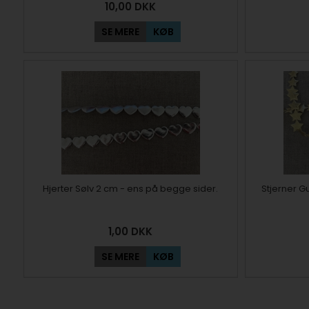
10,00
DKK
SE MERE
KØB
Hjerter Sølv 2 cm - ens på begge sider.
Stjerner G
1,00
DKK
SE MERE
KØB