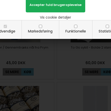
Vis cookie detaljer
dvendige
Markedsføring
Funktionelle
Statist
r / Gennemtræks nål fra Prym
To Go sykit - Bolde 2 stør
45,00
DKK
60,00
DKK
SE MERE
KØB
SE MERE
KØB