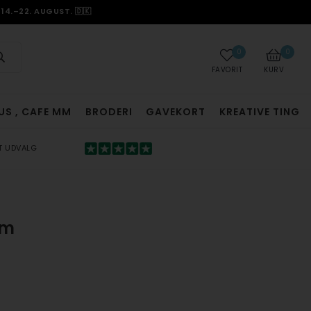
14.–22. AUGUST. 🇩🇰
0
0
FAVORIT
KURV
US , CAFE MM
BRODERI
GAVEKORT
KREATIVE TING
T UDVALG
mm