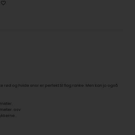
e rød og hvide snor er perfekt til flag ranke. Men kan jo også
0 meter.
5 meter. osv
tykkerne.