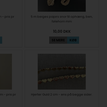
 - pris pr
5 m beiges papirs snor til ophæng, ben,
følehorn mm
10,00
DKK
SE MERE
KØB
m - pris pr
Hjerter Guld 2 cm - ens på begge sider.