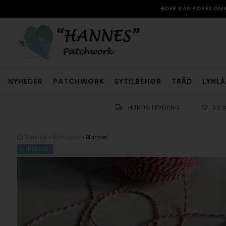
☀️DER KAN FOREKOMME
NYHEDER
PATCHWORK
SYTILBEHØR
TRÅD
LYNLÅ
HURTIG LEVERING
30 
Forside
»
Sytilbehør
»
Blandet
TILBAGE