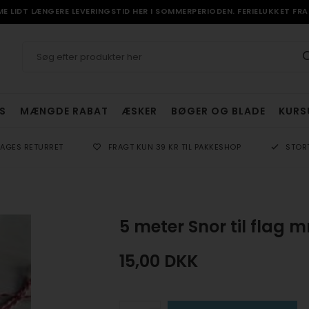
 LIDT LÆNGERE LEVERINGSTID HER I SOMMERPERIODEN. FERIELUKKET FRA 
S
MÆNGDE RABAT
ÆSKER
BØGER OG BLADE
KURS
DAGES RETURRET
FRAGT KUN 39 KR TIL PAKKESHOP
STOR
5 meter Snor til flag 
15,00
DKK