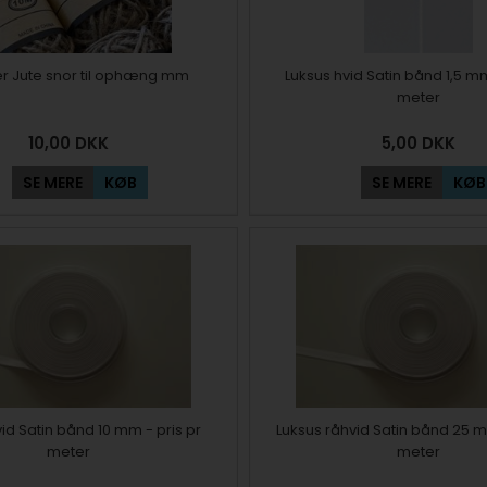
er Jute snor til ophæng mm
Luksus hvid Satin bånd 1,5 mm
meter
10,00
DKK
5,00
DKK
SE MERE
KØB
SE MERE
KØB
id Satin bånd 10 mm - pris pr
Luksus råhvid Satin bånd 25 m
meter
meter