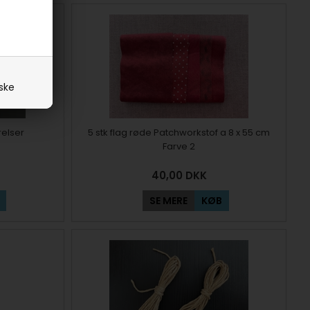
iske
relser
5 stk flag røde Patchworkstof a 8 x 55 cm
Farve 2
40,00
DKK
SE MERE
KØB