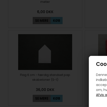
meter
6,00
DKK
SE MERE
KØB
Cook
Denne 
Flag 6 cm - færdig standset pap
5 stk flag
skabeloner (S-1)
indkøb
accept
36,00
DKK
om, hv
SE MERE
KØB