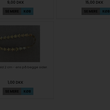
9,00
DKK
15,00
DKK
SE MERE
KØB
SE MERE
KØB
uld 2 cm - ens på begge sider.
1,00
DKK
SE MERE
KØB