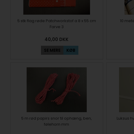
5 stk flag røde Patchworkstof a 8 x 55 cm
10 met
Farve 3
40,00
DKK
SE MERE
KØB
5 m rød papirs snor til ophæng, ben,
Luksus hv
følehorn mm