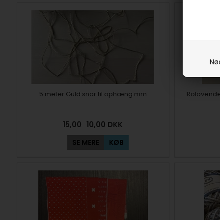
Nø
5 meter Guld snor til ophæng mm
Rolovende
15,00
10,00
DKK
SE MERE
KØB