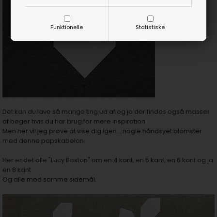
Funktionelle
Statistiske
Det kan du lave så mange ting ud af og ja der findes også masser
af bøger hvis du har brug for mere inspiration.
Men her vil jeg prøve at vise dig igen... nogle håndsyet blomster
med denne papskabelon.
Her er det alle "Lucy Boston" om en 4 kant, en 5 kant, en 6 kant og ja
en 8 kant.
Og alle med samme sidemål.