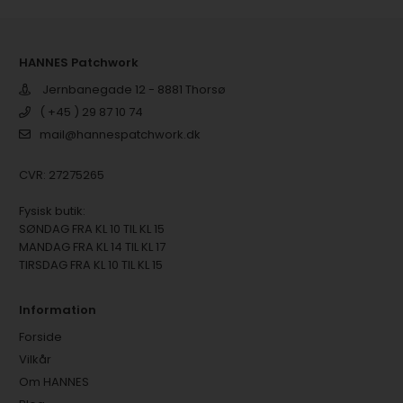
HANNES Patchwork
Jernbanegade 12 - 8881 Thorsø
( +45 ) 29 87 10 74
mail@hannespatchwork.dk
CVR: 27275265
Fysisk butik:
SØNDAG FRA KL 10 TIL KL 15
MANDAG FRA KL 14 TIL KL 17
TIRSDAG FRA KL 10 TIL KL 15
Information
Forside
Vilkår
Om HANNES