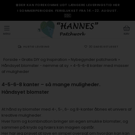
☀️DER KAN FOREKOMME LIDT LÆNGERE LEVERINGSTID HER
I SOMMERPERIODEN. FERIELUKKET FRA 14.–22. AUGUST.
🇩🇰
MENU
KURV
HURTIG LEVERING
30 DAGES RETURRET
Forside
»
Gratis DIY og Inspiration
»
Nybegynder patchwork
»
Håndsyet blomster - nemme at sy.
»
4-5-6-8 kanter med masser
af muligheder
4-5-6-8 kanter – så mange muligheder
.
Håndsyet blomster
At hånd sy blomster med 4-, 5-, 6- og 8-kanter åbnes et univers af
kreative muligheder.
Hver form og kombination bringer sin egen smukke blomster, og
sammen på kryds og tværs kan magien opstår.
Her har jeg prøvet at lave en simpel oversigt om hvordan kan kan