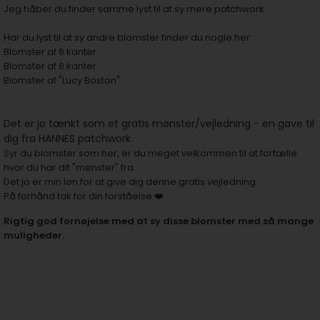
Jeg håber du finder samme lyst til at sy mere patchwork.
Har du lyst til at sy andre blomster finder du nogle her:
Blomster af 6 kanter
Blomster af 8 kanter
Blomster af "Lucy Boston"
Det er jo tænkt som et gratis mønster/vejledning - en gave til
dig fra HANNES patchwork.
Syr du blomster som her, er du meget velkommen til at fortælle
hvor du har dit "mønster" fra.
Det jo er min løn for at give dig denne gratis vejledning.
På forhånd tak for din forståelse ❤️
Rigtig god fornøjelse med at sy disse blomster med så mange
muligheder.