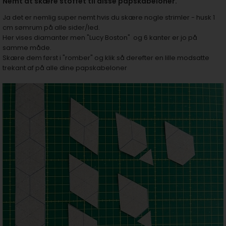
Nemt at skære stoffet til disse papskabeloner.
Ja det er nemlig super nemt hvis du skære nogle strimler - husk 1
cm sømrum på alle sider/led.
Her vises diamanter men "Lucy Boston" og 6 kanter er jo på
samme måde.
Skære dem først i "romber" og klik så derefter en lille modsatte
trekant af på alle dine papskabeloner