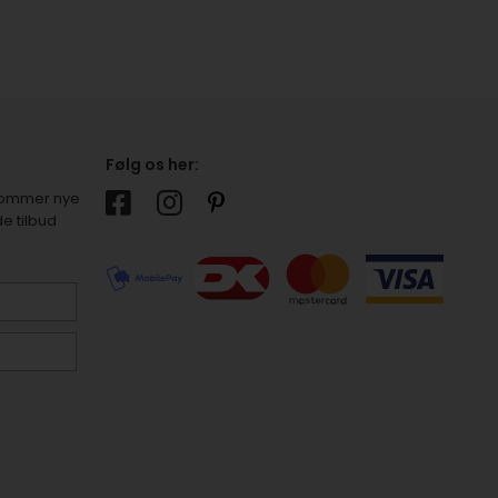
Følg os her:
r kommer nye
e tilbud