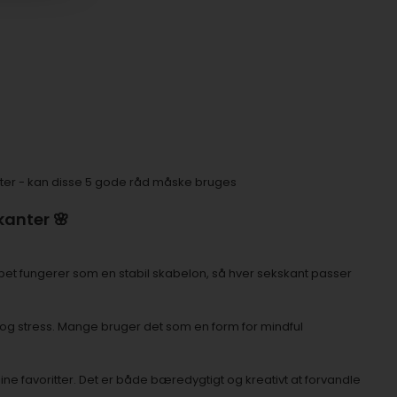
anter - kan disse 5 gode råd måske bruges
kanter 🌸
pet fungerer som en stabil skabelon, så hver sekskant passer
og stress. Mange bruger det som en form for mindful
dine favoritter. Det er både bæredygtigt og kreativt at forvandle