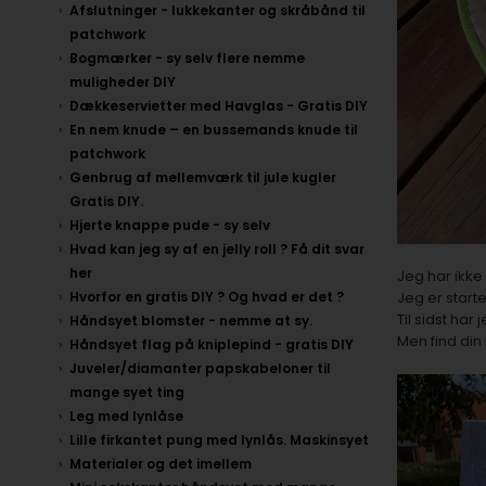
Afslutninger - lukkekanter og skråbånd til
patchwork
Bogmærker - sy selv flere nemme
muligheder DIY
Dækkeservietter med Havglas - Gratis DIY
En nem knude – en bussemands knude til
patchwork
Genbrug af mellemværk til jule kugler
Gratis DIY.
Hjerte knappe pude - sy selv
Hvad kan jeg sy af en jelly roll ? Få dit svar
her
Jeg har ikke 
Hvorfor en gratis DIY ? Og hvad er det ?
Jeg er start
Til sidst har
Håndsyet blomster - nemme at sy.
Men find din
Håndsyet flag på kniplepind - gratis DIY
Juveler/diamanter papskabeloner til
mange syet ting
Leg med lynlåse
Lille firkantet pung med lynlås. Maskinsyet
Materialer og det imellem