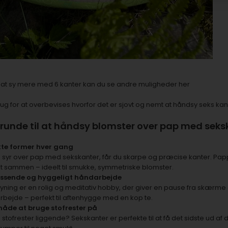
il at sy mere med
6 kanter kan du se andre muligheder her
ug for at overbevises hvorfor det er sjovt og nemt at håndsy seks k
runde til at håndsy blomster over pap med seks
kte former hver gang
 syr over pap med sekskanter, får du skarpe og præcise kanter. Pap
t sammen – ideelt til smukke, symmetriske blomster.
essende og hyggeligt håndarbejde
ning er en rolig og meditativ hobby, der giver en pause fra skærme 
bejde – perfekt til aftenhygge med en kop te.
åde at bruge stofrester på
 stofrester liggende? Sekskanter er perfekte til at få det sidste ud af 