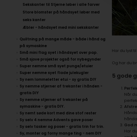
Sekskanter til Stjerne løber i alle farver
Store blomster på håndsyet løber med
seks kanter
Æbler - håndsyet med mini sekskanter
Quiltning på mange måde - både i hånd og
på symaskine
Har du lyst t
Små mini flag syet i håndsyet over pap.
Små sjove projekter også for nybegynder
Og har du br
Super nemme små syet punge/etuier
Super nemme syet flade julekugler
5 gode g
Sy nem lommeletter etui - sy gratis DIY
Sy nemme stjerner af trekanter i hånden -
Perfe
gratis DIY
Når du
Sy nemme stjerner af trekanter på
perfek
symaskine - gratis DIY.
Afstr
Håndsy
Sy nemt søde kort med dine stof rester
håndar
Sy selv 4 nemme Advents gave poser
God m
Sy selv tasker og poser - gratis trin for trin.
Har du
Sy, monter og forny mange ting - nem DIY