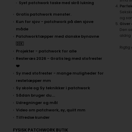
små st
Syet patchwork taske med skrå lukning
Perfe
Sekska
Gratis patchwork mønster.
og saml
Kun for sjov - patchwork på den sjove
Giver 
måde
Den se
aldrig
Patchworktæpper med danske bynavne
🇩🇰
Rigtig 
Projekter - patchwork for alle
Resteræs 2026 - Gratis leg med stofrester
❤️
Sy med stofrester - mange muligheder for
restetæpper mm
Sy skole og Sy teknikker i patchwork
Sådan bruger du....
Udregninger og mål
Video om patchwork, sy, quilt mm
Tilfredse kunder
FYSISK PATCHWORK BUTIK