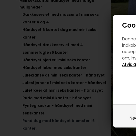
Mini sekskanter håndsyet med mange
muligheder
Dækkeserviet med masser af mini seks
kanter 4 og 4
Cook
Håndsyet 6 kantet dug med mini seks
kanter
Denne 
Håndsyet dækkeserviet med 4
indkøb
accept
sommerfugle i 6 kanter
om, hv
Håndsyet hjerter i mini seks kanter
Håndsyet løber med seks kanter
Julekranse af mini seks kanter - håndsyet
Julestjerner af mini seks kanter - håndsyet
Juletræer af mini seks kanter - håndsyet
Pude med mini 6 kanter - håndsyet
Pyntegræskar - håndsyet med mini
sekskanter
Nø
Rund dug med håndsyet blomster i 6
kanter.