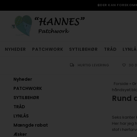
☀️DER KAN FOREKOMME
NYHEDER
PATCHWORK
SYTILBEHØR
TRÅD
LYNLÅ
HURTIG LEVERING
30 
Nyheder
Forside
»
Gr
PATCHWORK
håndsyet blo
Rund d
SYTILBEHØR
TRÅD
LYNLÅS
Seks kanter 
Her har jeg 
Mængde rabat
stof i hørfarv
Æsker