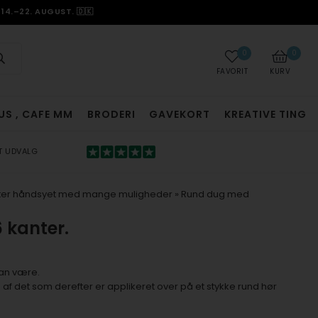
14.–22. AUGUST. 🇩🇰
0
0
FAVORIT
KURV
US , CAFE MM
BRODERI
GAVEKORT
KREATIVE TING
T UDVALG
nter håndsyet med mange muligheder
»
Rund dug med
 kanter.
kan være.
f det som derefter er applikeret over på et stykke rund hør