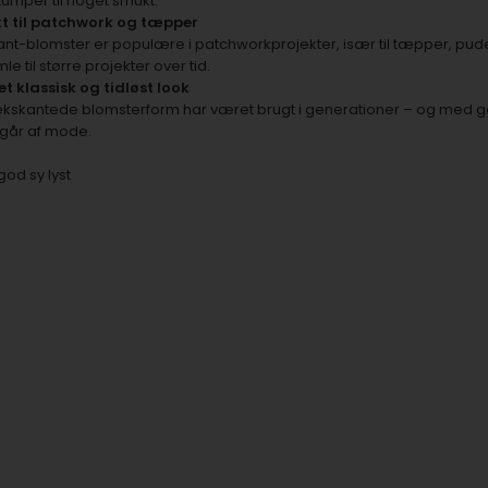
umper til noget smukt.
kt til patchwork og tæpper
nt-blomster er populære i patchworkprojekter, især til tæpper, pu
e til større projekter over tid.
et klassisk og tidløst look
kskantede blomsterform har været brugt i generationer – og med go
 går af mode.
god sy lyst