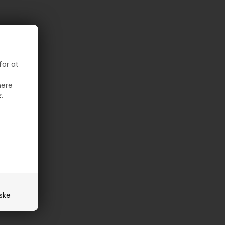
for at
mere
.
iske