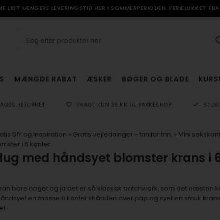
 LIDT LÆNGERE LEVERINGSTID HER I SOMMERPERIODEN. FERIELUKKET FRA 
S
MÆNGDE RABAT
ÆSKER
BØGER OG BLADE
KURS
DAGES RETURRET
FRAGT KUN 39 KR TIL PAKKESHOP
STOR
atis DIY og Inspiration
»
Gratis vejledninger - trin for trin.
»
Mini sekska
mster i 6 kanter.
ug med håndsyet blomster krans i 6
kan bare noget og ja det er så klassisk patchwork, som det næsten 
håndsyet en masse 6 kanter i hånden over pap og syet en smuk krans a
et.