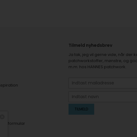
Tilmeld nyhedsbrev
Ja tak, jeg vil gerne vide, når de
patchworkstoffer, mønstre, og god
m.m. hos HANNES patchwork.
nspiration
er
elsesformular