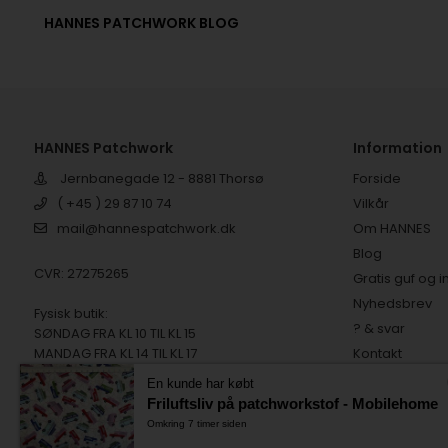
HANNES PATCHWORK BLOG
HANNES Patchwork
Information
Jernbanegade 12 - 8881 Thorsø
Forside
( +45 ) 29 87 10 74
Vilkår
mail@hannespatchwork.dk
Om HANNES
Blog
CVR: 27275265
Gratis guf og i
Nyhedsbrev
Fysisk butik:
? & svar
SØNDAG FRA KL 10 TIL KL 15
MANDAG FRA KL 14 TIL KL 17
Kontakt
TIRSDAG FRA KL 10 TIL KL 15
Tilfredse kund
En kunde har købt
Digital fortryd
Friluftsliv på patchworkstof - Mobilehome
Omkring 7 timer siden