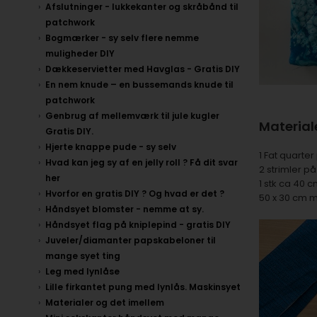
Afslutninger - lukkekanter og skråbånd til
patchwork
Bogmærker - sy selv flere nemme
muligheder DIY
Dækkeservietter med Havglas - Gratis DIY
En nem knude – en bussemands knude til
patchwork
Genbrug af mellemværk til jule kugler
Materiale
Gratis DIY.
Hjerte knappe pude - sy selv
1 Fat quarter
Hvad kan jeg sy af en jelly roll ? Få dit svar
2 strimler på
her
1 stk ca
40 cm
Hvorfor en gratis DIY ? Og hvad er det ?
50 x 30 cm 
Håndsyet blomster - nemme at sy.
Håndsyet flag på kniplepind - gratis DIY
Juveler/diamanter papskabeloner til
mange syet ting
Leg med lynlåse
Lille firkantet pung med lynlås. Maskinsyet
Materialer og det imellem