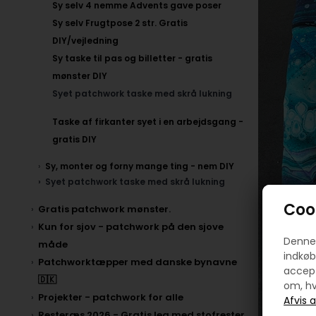
Sy selv 4 nemme Advents gave poser
Sy selv Frugtpose 2 str. Gratis
DIY/vejledning
Sy taske til pas og billetter - gratis
mønster DIY
Syet patchwork taske med skrå lukning
Taske af firkanter syet i en arbejdsgang -
gratis DIY
Sy, monter og forny mange ting - nem DIY
Syet patchwork taske med skrå lukning
Cook
Gratis patchwork mønster.
Kun for sjov - patchwork på den sjove
Denne 
måde
indkøb
Patchworktæpper med danske bynavne
accept
🇩🇰
om, hv
Projekter - patchwork for alle
Resteræs 2026 - Gratis leg med stofrester