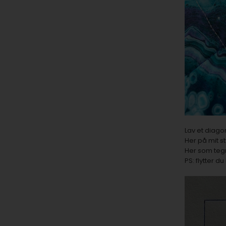
Lav et diagon
Her på mit s
Her som tegni
PS: flytter d