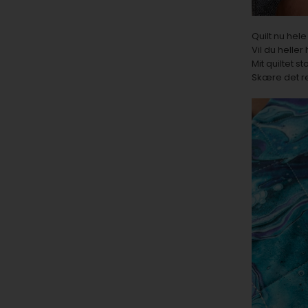
Quilt nu hel
Vil du heller
Mit quiltet s
Skære det re