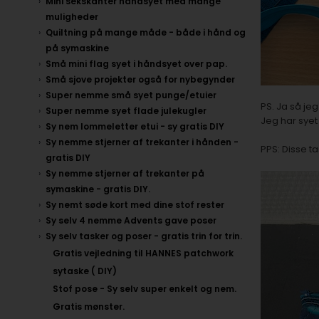
Mini sekskanter håndsyet med mange
muligheder
Quiltning på mange måde - både i hånd og
på symaskine
Små mini flag syet i håndsyet over pap.
Små sjove projekter også for nybegynder
Super nemme små syet punge/etuier
PS. Ja så jeg
Super nemme syet flade julekugler
Jeg har syet 
Sy nem lommeletter etui - sy gratis DIY
Sy nemme stjerner af trekanter i hånden -
PPS: Disse ta
gratis DIY
Sy nemme stjerner af trekanter på
symaskine - gratis DIY.
Sy nemt søde kort med dine stof rester
Sy selv 4 nemme Advents gave poser
Sy selv tasker og poser - gratis trin for trin.
Gratis vejledning til HANNES patchwork
sytaske ( DIY)
Stof pose - Sy selv super enkelt og nem.
Gratis mønster.