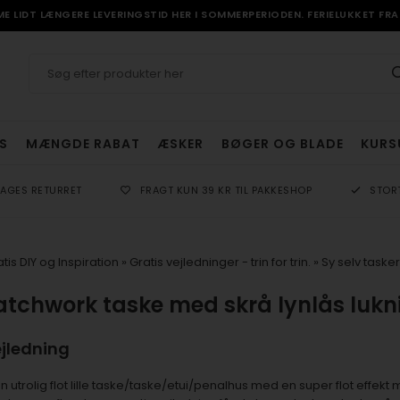
 LIDT LÆNGERE LEVERINGSTID HER I SOMMERPERIODEN. FERIELUKKET FRA 
S
MÆNGDE RABAT
ÆSKER
BØGER OG BLADE
KURS
DAGES RETURRET
FRAGT KUN 39 KR TIL PAKKESHOP
STOR
tis DIY og Inspiration
»
Gratis vejledninger - trin for trin.
»
Sy selv tasker 
atchwork taske med skrå lynlås lukn
ejledning
n utrolig flot lille taske/taske/etui/penalhus med en super flot effekt 