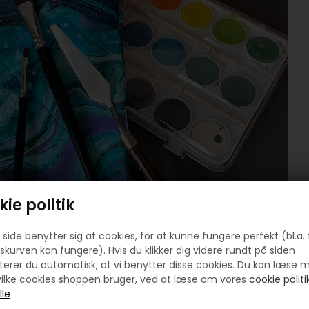
ie politik
side benytter sig af cookies, for at kunne fungere perfekt (bl.a. 
skurven kan fungere). Hvis du klikker dig videre rundt på siden
erer du automatisk, at vi benytter disse cookies. Du kan læse 
ilke cookies shoppen bruger, ved at læse om vores
cookie politik