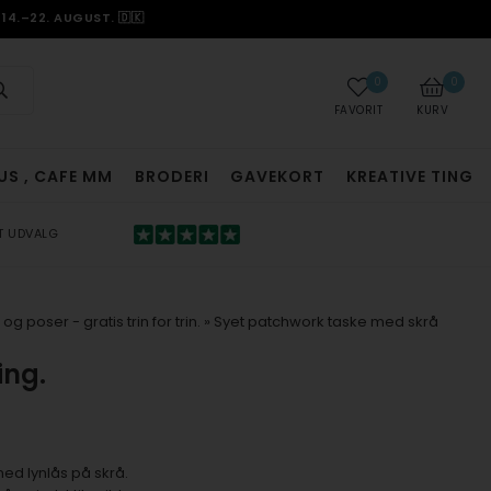
14.–22. AUGUST. 🇩🇰
0
0
FAVORIT
KURV
US , CAFE MM
BRODERI
GAVEKORT
KREATIVE TING
T UDVALG
og poser - gratis trin for trin.
»
Syet patchwork taske med skrå
ing.
med lynlås på skrå.