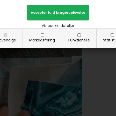
tof med retninger - det kan godt "drille."
mellemfoer for tyk hvis dine tasker ikke skal være så store.
Vis cookie detaljer
l være i siden af tasken, så stoffet skal være "bred" og ikke "høj".
t lægge din fatquarter dobbelt med vrangsiden mod hinanden og læ
dvendige
Markedsføring
Funktionelle
Statist