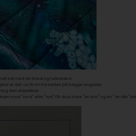
alt snit med din lineal og rulleskære.
tykke er det ca 18 cm fra kanten på begge langsider.
ng den stripletlinje.
u linjen mod "nord" eller "syd" får du jo bare "en stor" og en " en lille" t