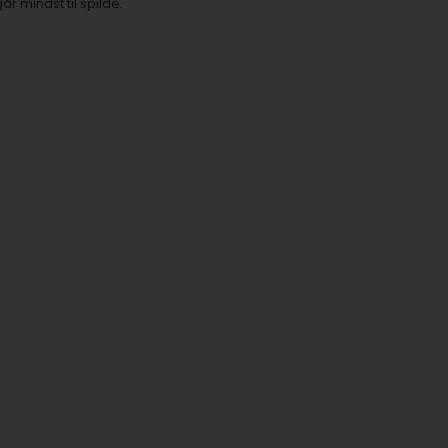
år mindst til spilde.