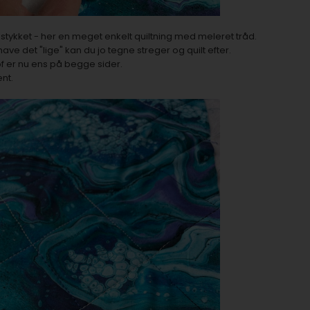
e stykket - her en meget enkelt quiltning med meleret tråd.
 have det "lige" kan du jo tegne streger og quilt efter.
tof er nu ens på begge sider.
nt.