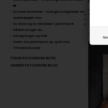
❤️
Gode råd:
Sy med stofrester - mange muligheder for
Pas på med s
restetæpper mm
Lav ikke dit 
Sy skole og Sy teknikker i patchwork
Husk fold ska
Sådan bruger du....
Start med a
Udregninger og mål
Nø
Video om patchwork, sy, quilt mm
Tilfredse kunder
FYSISK PATCHWORK BUTIK
HANNES PATCHWORK BLOG