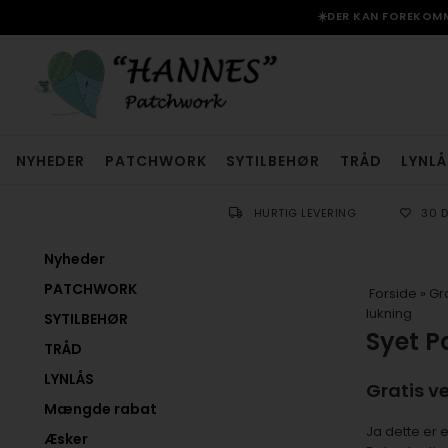
☀️DER KAN FOREKOMME
NYHEDER
PATCHWORK
SYTILBEHØR
TRÅD
LYNLÅ
HURTIG LEVERING
30 
Nyheder
PATCHWORK
Forside
»
Gra
lukning
SYTILBEHØR
Syet P
TRÅD
LYNLÅS
Gratis v
Mængde rabat
Ja dette er e
Æsker