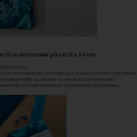
r til to ens tasker på ca 12 x 24 cm
 på 50 x 55 cm
 6 x 110 cm til lukkekant ved lynlås og til at skjule sømmen inde i tasken.
 endeløs lynlås og 2 skyder
- jo mere skrå jo mere lynlås.
mellemfoer, som eks
thermolam
,
pladevat
eller
volumenvlies.