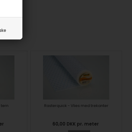
iske
 tern
Rasterquick - Vlies med trekanter
ter
60,00 DKK pr. meter