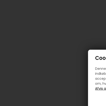
Cook
Denne 
indkøb
accept
om, hv