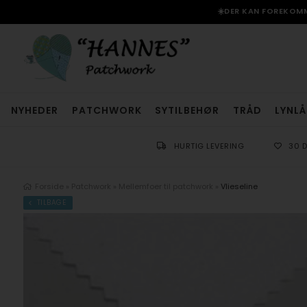
☀️DER KAN FOREKOMME
NYHEDER
PATCHWORK
SYTILBEHØR
TRÅD
LYNLÅ
HURTIG LEVERING
30 
Forside
»
Patchwork
»
Mellemfoer til patchwork
»
Vlieseline
TILBAGE