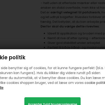
– helt uden at efterlade mærker eller rester
ønsker en stabil overflade, men ikke vil h
Det er
særligt velegnet til patchwork
, h
og let udtryk bagefter. Rivevlies forbliver s
færdig. Det betyder, at du kan arbejde pr
Derfor skal du vælge dette rivevlies:
Ideelt til applikation og broderi med 
Nemt at rive af efter syning – efterlad
Giver god stabilitet under arbejdet
Perfekt til både hånd- og maskinsyni
Et must-have i enhver syentusiasts v
ie politik
Sådan bestiller du:
Skriv det ønskede mål i feltet “meter og cm
side benytter sig af cookies, for at kunne fungere perfekt (bl.a. 
sammenhængende stykke
, så du slippe
skurven kan fungere). Hvis du klikker dig videre rundt på siden
OBS:
erer du automatisk, at vi benytter disse cookies. Du kan læse 
I enkelte tilfælde kan det være nødvendig
ilke cookies shoppen bruger, ved at læse om vores
cookie politik
pakker altid med største omhu for at besky
Med dette rivevlies får du et pålideligt og f
som giver professionelle resultater – og so
både lettere og flottere!