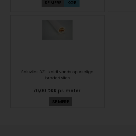
SE MERE
KØB
Soluvlies 321- koldt vands opløselige
broderi vlies
70,00 DKK pr. meter
SE MERE