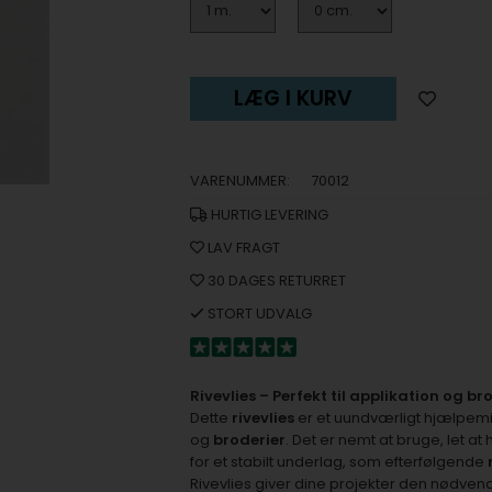
LÆG I KURV
VARENUMMER:
70012
HURTIG LEVERING
LAV FRAGT
30 DAGES RETURRET
STORT UDVALG
Rivevlies – Perfekt til applikation og b
Dette
rivevlies
er et uundværligt hjælpemid
og
broderier
. Det er nemt at bruge, let at
for et stabilt underlag, som efterfølgende
Rivevlies giver dine projekter den nødvend