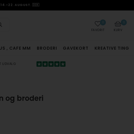
14.–22. AUGUST. 🇩🇰
0
0
FAVORIT
KURV
US , CAFE MM
BRODERI
GAVEKORT
KREATIVE TING
T UDVALG
on og broderi