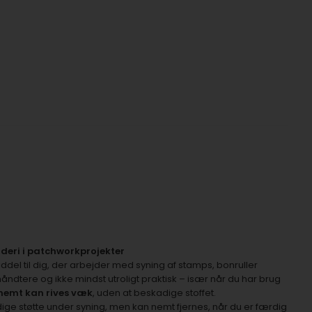
roderi i patchworkprojekter
del til dig, der arbejder med syning af stamps, bonruller
 håndtere og ikke mindst utroligt praktisk – især når du har brug
nemt kan rives væk
, uden at beskadige stoffet.
ige støtte under syning, men kan nemt fjernes, når du er færdig