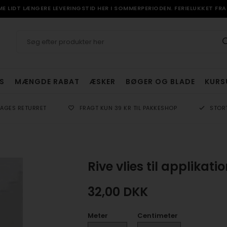
 LIDT LÆNGERE LEVERINGSTID HER I SOMMERPERIODEN. FERIELUKKET FRA 
S
MÆNGDE RABAT
ÆSKER
BØGER OG BLADE
KURS
DAGES RETURRET
FRAGT KUN 39 KR TIL PAKKESHOP
STOR
Rive vlies til applikati
32,00
DKK
Meter
Centimeter