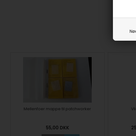
Nø
Mellenfoer mappe til patchworker
Vl
55,00
DKK
2