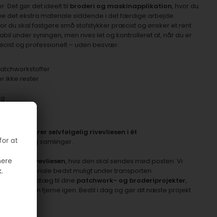
. Det gør det ideelt til
broderi og maskinapplikation
, hvor du
ave det ekstra materiale siddende i det færdige arbejde.
vor du skal fastgøre små stofstykker præcist og ønsker et rent
tabil under syningen, men rives let og kontrolleret af, når du er
æcist og professionelt – uden besvær.
patchworkstoffer
er ikke rester
ng
ærktøjskasse
”, og vi
leverer selvfølgelig rivevliesen i ét
for at
r for spild og samlinger.
mere
t at
folde rivevliesen
, hvis den skal sendes med posten. Vi
.
tte dit materiale bedst muligt under transporten.
unktionelt indlæg til dine
patchwork- og broderiprojekter
,
m du let kan fjerne igen. Bestil i dag og gør dit næste projekt