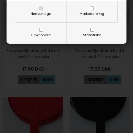
Nødvendige
Markedsføring
Funktionelle
Statistiske
Polyester Gjordbånd Blå 3 cm
Polyester Gjordbånd Hvid 3
bred. Pris pr meter
cm bred. Pris pr meter
17,00
DKK
17,00
DKK
SE MERE
KØB
SE MERE
KØB