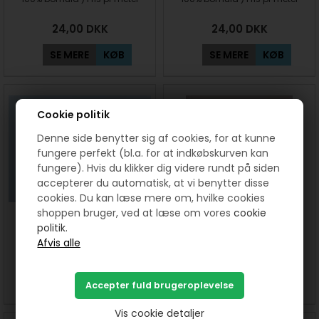
24,00
DKK
24,00
DKK
SE MERE
KØB
SE MERE
KØB
Cookie politik
Denne side benytter sig af cookies, for at kunne
fungere perfekt (bl.a. for at indkøbskurven kan
fungere). Hvis du klikker dig videre rundt på siden
accepterer du automatisk, at vi benytter disse
cookies. Du kan læse mere om, hvilke cookies
shoppen bruger, ved at læse om vores
cookie
Magnet knap - Antik Messing
Magnet knap - Sølv
politik.
3 stk 18 mm
30,00
DKK
20,00
DKK
SE MERE
KØB
SE MERE
KØB
Vis cookie detaljer