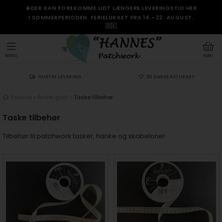
☀️DER KAN FOREKOMME LIDT LÆNGERE LEVERINGSTID HER
I SOMMERPERIODEN. FERIELUKKET FRA 14.–22. AUGUST.
🇩🇰
MENU
KURV
HURTIG LEVERING
30 DAGES RETURRET
Forside
»
Andet godt
»
Taske tilbehør
Taske tilbehør
Tilbehør til patchwork tasker, hanke og skabeloner