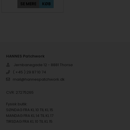
SE MERE
KØB
HANNES Patchwork
Jernbanegade 12 - 8881 Thorsø
( +45 ) 29 87 10 74
mail@hannespatchwork.dk
CVR: 27275265
Fysisk butik:
SØNDAG FRA KL 10 TIL KL 15
MANDAG FRA KL 14 TIL KL 17
TIRSDAG FRA KL 10 TIL KL 15