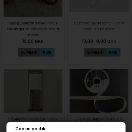
Rød pyntebånd med hvide
Fast hvid pyntebånd 10 mm
stikninger. 15 mm bred. Pris pr
bred. Pris pr meter
meter
12,00
DKK
12,00
9,00
DKK
SE MERE
KØB
SE MERE
KØB
5 meter hvid bændel 10 mm
15 mm pyntebånd Cm mål.
bred
Pris pr meter
Cookie politik