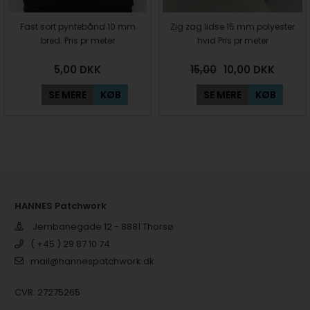
Fast sort pyntebånd 10 mm
Zig zag lidse 15 mm polyester
bred. Pris pr meter
hvid Pris pr meter
5,00
DKK
15,00
10,00
DKK
SE MERE
KØB
SE MERE
KØB
HANNES Patchwork
Jernbanegade 12 - 8881 Thorsø
( +45 ) 29 87 10 74
mail@hannespatchwork.dk
CVR: 27275265