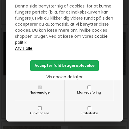
32,00
DKK
12,00
DKK
Denne side benytter sig af cookies, for at kunne
fungere perfekt (bl.a. for at indkøbskurven kan
SE MERE
KØB
SE MERE
KØB
fungere). Hvis du klikker dig videre rundt på siden
accepterer du automatisk, at vi benytter disse
cookies. Du kan læse mere om, hvilke cookies
shoppen bruger, ved at læse om vores
cookie
politik.
Vis cookie detaljer
15 mm pyntebånd "hand
Rød pyntebånd med hvid
made with love". Pris pr meter
kant. 15 mm bred. Pris pr
Nødvendige
Markedsføring
meter
12,00
DKK
12,00
DKK
SE MERE
KØB
SE MERE
KØB
Funktionelle
Statistiske