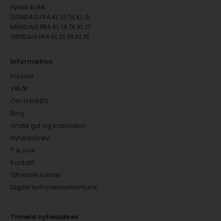
Fysisk butik:
SØNDAG FRA KL 10 TIL KL 15
MANDAG FRA KL 14 TIL KL 17
TIRSDAG FRA KL 10 TIL KL 15
Information
Forside
Vilkår
Om HANNES
Blog
Gratis guf og inspiration
Nyhedsbrev
? & svar
Kontakt
Tilfredse kunder
Digital fortrydelsesformular
Tilmeld nyhedsbrev