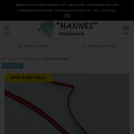
☀️DER KAN FOREKOMME LIDT LÆNGERE LEVERINGSTID HER
I SOMMERPERIODEN. FERIELUKKET FRA 14.–22. AUGUST.
🇩🇰
MENU
KURV
HURTIG LEVERING
30 DAGES RETURRET
Forside
»
Andet godt
»
Taske tilbehør
TILBAGE
SPAR 3 DKK (25%)