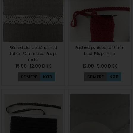
Råhvid blonde bånd med
Fast rød pyntebånd 18 mm
takker. 32 mm bred. Pris pr
bred. Pris pr meter
meter
15,00
12,00
DKK
12,00
9,00
DKK
SE MERE
KØB
SE MERE
KØB