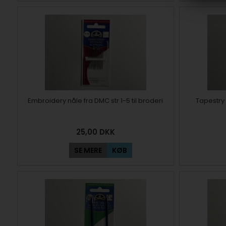
Embroidery nåle fra DMC str 1-5 til broderi
Tapestry 
25,00
DKK
SE MERE
KØB