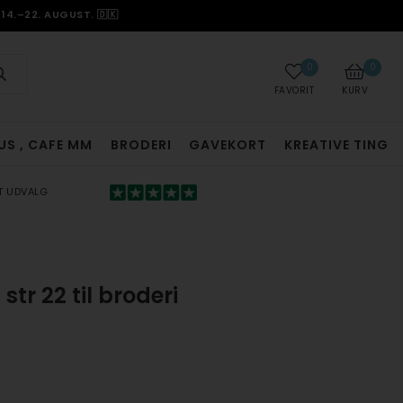
14.–22. AUGUST. 🇩🇰
0
0
FAVORIT
KURV
US , CAFE MM
BRODERI
GAVEKORT
KREATIVE TING
T UDVALG
tr 22 til broderi