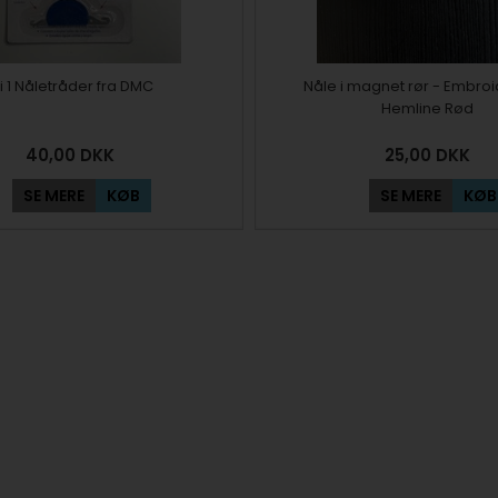
 i 1 Nåletråder fra DMC
Nåle i magnet rør - Embroi
Hemline Rød
40,00
DKK
25,00
DKK
SE MERE
KØB
SE MERE
KØB