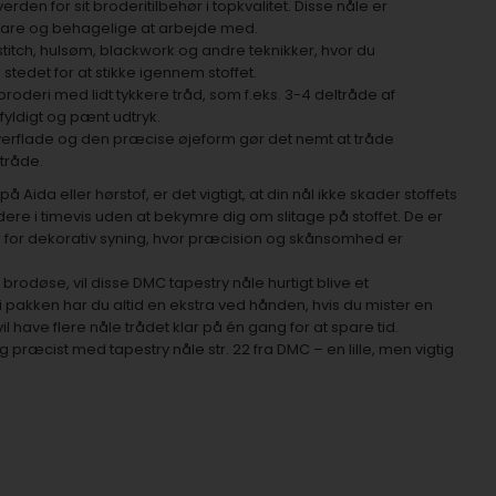
erden for sit broderitilbehør i topkvalitet. Disse nåle er
bare og behagelige at arbejde med.
s stitch, hulsøm, blackwork og andre teknikker, hvor du
stedet for at stikke igennem stoffet.
l broderi med lidt tykkere tråd, som f.eks. 3-4 deltråde af
fyldigt og pænt udtryk.
overflade og den præcise øjeform gør det nemt at tråde
 tråde.
Aida eller hørstof, er det vigtigt, at din nål ikke skader stoffets
ere i timevis uden at bekymre dig om slitage på stoffet. De er
er for dekorativ syning, hvor præcision og skånsomhed er
rodøse, vil disse DMC tapestry nåle hurtigt blive et
 i pakken har du altid en ekstra ved hånden, hvis du mister en
il have flere nåle trådet klar på én gang for at spare tid.
præcist med tapestry nåle str. 22 fra DMC – en lille, men vigtig