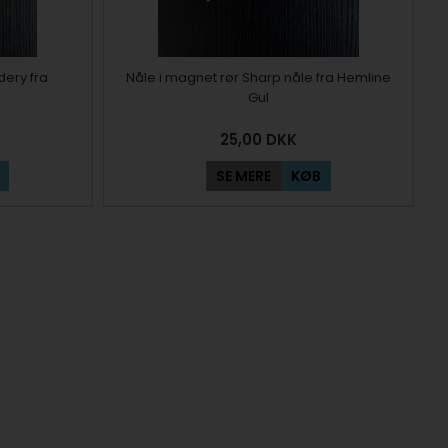
dery fra
Nåle i magnet rør Sharp nåle fra Hemline
Gul
25,00
DKK
SE MERE
KØB