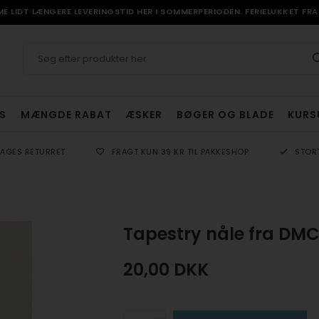
 LIDT LÆNGERE LEVERINGSTID HER I SOMMERPERIODEN. FERIELUKKET FRA 
S
MÆNGDE RABAT
ÆSKER
BØGER OG BLADE
KURS
DAGES RETURRET
FRAGT KUN 39 KR TIL PAKKESHOP
STOR
Tapestry nåle fra DMC s
20,00
DKK