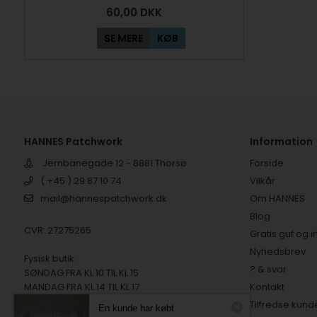
60,00
DKK
SE MERE
KØB
HANNES Patchwork
Information
Jernbanegade 12 - 8881 Thorsø
Forside
( +45 ) 29 87 10 74
Vilkår
mail@hannespatchwork.dk
Om HANNES
Blog
CVR: 27275265
Gratis guf og i
Nyhedsbrev
Fysisk butik:
? & svar
SØNDAG FRA KL 10 TIL KL 15
MANDAG FRA KL 14 TIL KL 17
Kontakt
TIRSDAG FRA KL 10 TIL KL 15
Tilfredse kund
En kunde har købt