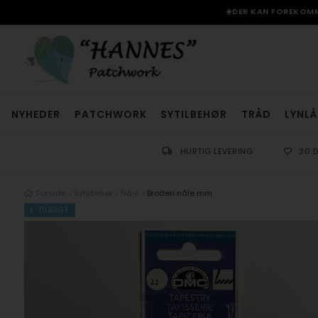
☀️DER KAN FOREKOMME
NYHEDER
PATCHWORK
SYTILBEHØR
TRÅD
LYNLÅ
HURTIG LEVERING
30 
Forside
»
Sytilbehør
»
Nåle
»
Broderi nåle mm
TILBAGE