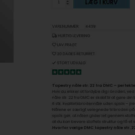
LÆG I KURV
VARENUMMER:
4439
HURTIG LEVERING
LAV FRAGT
30 DAGES RETURRET
STORT UDVALG
Tapestry nåle str. 22 fra DMC – perfekte 
Hvis du elsker at fordybe dig i broderi, ved
nåle str. 22 fra DMC er skabt til at gøre d
6 stk. kvalitetsbroderinåle uden spids – p
Nålene er særligt velegnede til broderi på 
spids gør, at nålen glider let gennem stof
at du kan bevare stoffets struktur og få et 
Hvorfor vælge DMC tapestry nåle str. 2