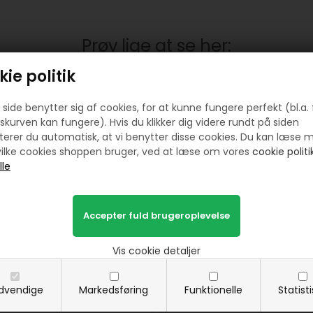
Prøv lige at se her:
ie politik
side benytter sig af cookies, for at kunne fungere perfekt (bl.a. 
skurven kan fungere). Hvis du klikker dig videre rundt på siden
erer du automatisk, at vi benytter disse cookies. Du kan læse 
ilke cookies shoppen bruger, ved at læse om vores
cookie politik
h nåle fra DMC str 24 til broderi
Cross-stitch nåle fra DMC str 26
Vis cookie detaljer
25,00
DKK
25,00
DKK
dvendige
Markedsføring
Funktionelle
Statist
SE MERE
KØB
SE MERE
KØB