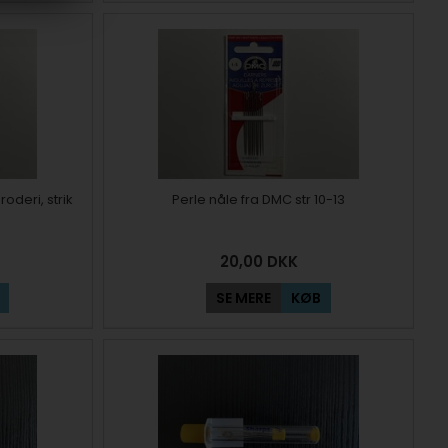
roderi, strik
Perle nåle fra DMC str 10-13
20,00
DKK
SE MERE
KØB