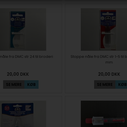
nåle fra DMC str 24 til broderi
Stoppe nåle fra DMC str 1-5 til b
mm
20,00
DKK
20,00
DKK
SE MERE
KØB
SE MERE
KØB