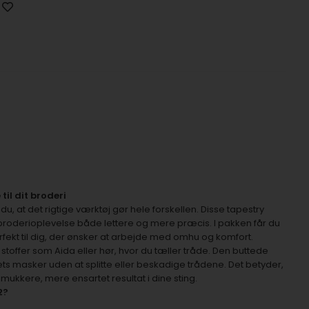
til dit broderi
 du, at det rigtige værktøj gør hele forskellen. Disse tapestry
in broderioplevelse både lettere og mere præcis. I pakken får du
erfekt til dig, der ønsker at arbejde med omhu og komfort.
stoffer som Aida eller hør, hvor du tæller tråde. Den buttede
fets masker uden at splitte eller beskadige trådene. Det betyder,
smukkere, mere ensartet resultat i dine sting.
2?