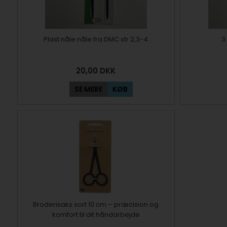
Plast nåle nåle fra DMC str 2,3-4
3
20,00
DKK
SE MERE
KØB
Broderisaks sort 10 cm – præcision og
komfort til dit håndarbejde