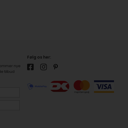
Følg os her:
r kommer nye
e tilbud