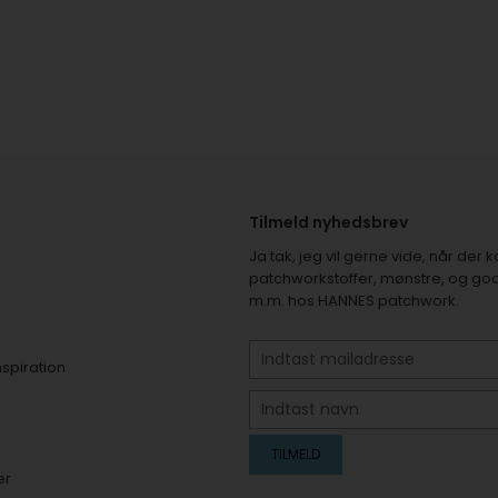
Tilmeld nyhedsbrev
Ja tak, jeg vil gerne vide, når de
patchworkstoffer, mønstre, og god
m.m. hos HANNES patchwork.
nspiration
er