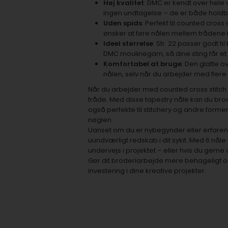
Høj kvalitet
: DMC er kendt over hele v
ingen undtagelse – de er både hold
Uden spids
: Perfekt til counted cros
ønsker at føre nålen mellem trådene i 
Ideel størrelse
: Str. 22 passer godt ti
DMC moulinegarn, så dine sting får et 
Komfortabel at bruge
: Den glatte 
nålen, selv når du arbejder med flere
Når du arbejder med counted cross stitch på 
tråde. Med disse tapestry nåle kan du brod
også perfekte til stitchery og andre form
nøglen.
Uanset om du er nybegynder eller erfaren b
uundværligt redskab i dit sykit. Med 6 nåle
undervejs i projektet – eller hvis du gerne v
Gør dit broderiarbejde mere behageligt og 
investering i dine kreative projekter.