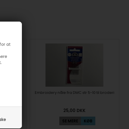
for at
mere
.
 til broderi
Embroidery nåle fra DMC str 5-10 til broderi
25,00
DKK
iske
SE MERE
KØB