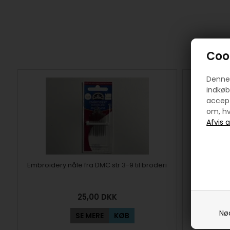
Cook
Denne 
indkøb
accept
om, hv
Embroidery nåle fra DMC str 3-9 til broderi
Cross-stitc
25,00
DKK
Nø
SE MERE
KØB