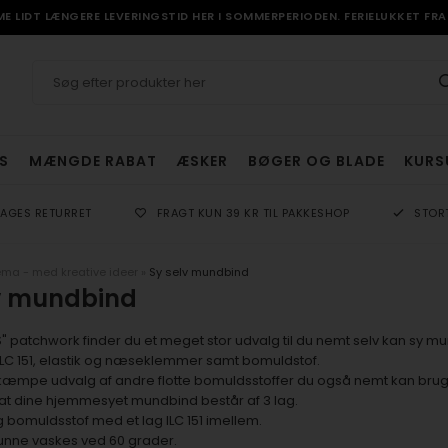
 LIDT LÆNGERE LEVERINGSTID HER I SOMMERPERIODEN. FERIELUKKET FRA 
S
MÆNGDE RABAT
ÆSKER
BØGER OG BLADE
KURS
DAGES RETURRET
FRAGT KUN 39 KR TIL PAKKESHOP
STOR
ma - med kreative ideer
»
Sy selv mundbind
v mundbind
 patchwork finder du et meget stor udvalg til du nemt selv kan sy m
LC 151, elastik og næseklemmer samt bomuldstof.
 kæmpe udvalg af andre flotte
bomuldsstoffer du også nemt kan brug
g at dine hjemmesyet mundbind består af 3 lag.
g bomuldsstof med et lag ILC 151 imellem.
unne vaskes ved 60 grader.