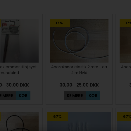
17%
17
eklemmer til hj syet
Anoraksnor elastik 2 mm - ca
Anora
mundbind
4 m Hvid
00
30,00
DKK
30,00
25,00
DKK
E MERE
KØB
SE MERE
KØB
67%
67