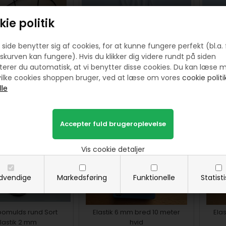
ie politik
side benytter sig af cookies, for at kunne fungere perfekt (bl.a. 
r elastik 2 mm - ca
Elastikker med
skurven kan fungere). Hvis du klikker dig videre rundt på siden
4 m sort
stopper/maskestropper -
sto
erer du automatisk, at vi benytter disse cookies. Du kan læse 
hvid 3 sæt
ilke cookies shoppen bruger, ved at læse om vores
cookie politik
00
20,00
DKK
15,00
5,00
DKK
E MERE
KØB
SE MERE
KØB
Vis cookie detaljer
dvendige
Markedsføring
Funktionelle
Statist
bomulds rund Sort
Elastik 6 mm bred 10 meter
Ela
lastik 2 mm
hvid