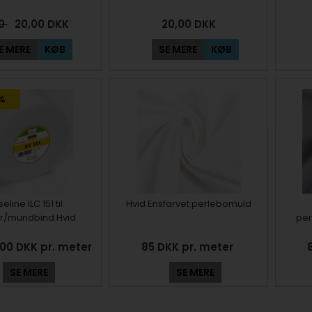
00
20,00
DKK
20,00
DKK
E MERE
KØB
SE MERE
KØB
%
seline ILC 151 til
Hvid Ensfarvet perlebomuld
r/mundbind Hvid
per
,00 DKK pr. meter
85 DKK pr. meter
SE MERE
SE MERE