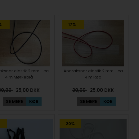
%
17%
ksnor elastik 2 mm - ca
Anoraksnor elastik 2 mm - ca
4 m Mørkeblå
4 m Rød
30,00
25,00
DKK
30,00
25,00
DKK
SE MERE
KØB
SE MERE
KØB
%
20%