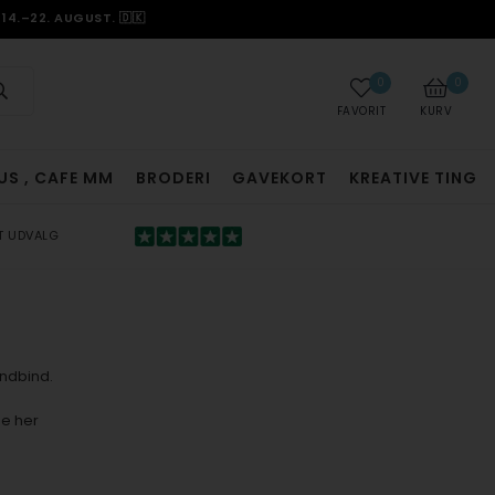
14.–22. AUGUST. 🇩🇰
0
0
FAVORIT
KURV
US , CAFE MM
BRODERI
GAVEKORT
KREATIVE TING
T UDVALG
undbind.
e her