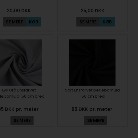
20,00
DKK
25,00
DKK
SE MERE
KØB
SE MERE
KØB
Lys Grå Ensfarvet
Sort Ensfarvet perlebomuld
lebomuld 150 cm bred
150 cm bred
85 DKK pr. meter
85 DKK pr. meter
SE MERE
SE MERE