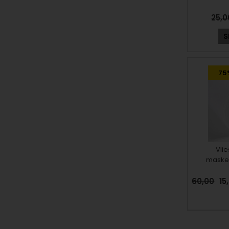
25,
S
75
Vlie
maske
60,00
15