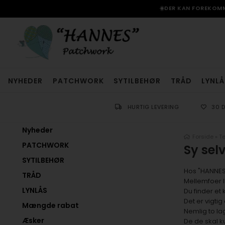
☀️DER KAN FOREKOMME
NYHEDER
PATCHWORK
SYTILBEHØR
TRÅD
LYNLÅ
HURTIG LEVERING
30 
Nyheder
Forside
»
Te
PATCHWORK
Sy sel
SYTILBEHØR
Hos "HANNES"
TRÅD
Mellemfoer I
LYNLÅS
Du finder et
Det er vigti
Mængde rabat
Nemlig to la
Æsker
De de skal k