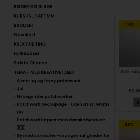
BØGER OG BLADE
KURSUS , CAFE MM
40%
BRODERI
Gavekort
KREATIVE TING
Lykkeposer
Sidste Chance...
8 stk næs
TEMA - MED KREATIVE IDEER
Genbrug og forny patchwork
Jul
50,
Nybegynder patchworker
S
Patchwork decoupage - uden at sy. Gratis
DIY
Patchworktæpper med danske bynavne
33%
🇩🇰
Sy med stofrester - mange muligheder for