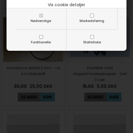
SE MERE
KØB
SE MERE
KØB
Vis cookie detaljer
Nødvendige
Markedsføring
Funktionelle
Statistiske
Anoraksnor elastik 2 mm - ca
Elastikker med
4 m Mørkeblå
stopper/maskestropper - Sort
3 sæt
30,00
25,00
DKK
15,00
5,00
DKK
SE MERE
KØB
SE MERE
KØB