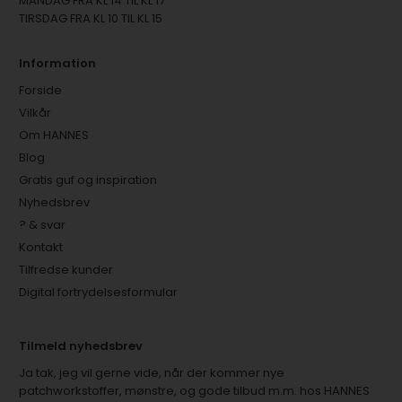
MANDAG FRA KL 14 TIL KL 17
TIRSDAG FRA KL 10 TIL KL 15
Information
Forside
Vilkår
Om HANNES
Blog
Gratis guf og inspiration
Nyhedsbrev
? & svar
Kontakt
Tilfredse kunder
Digital fortrydelsesformular
Tilmeld nyhedsbrev
Ja tak, jeg vil gerne vide, når der kommer nye
patchworkstoffer, mønstre, og gode tilbud m.m. hos HANNES