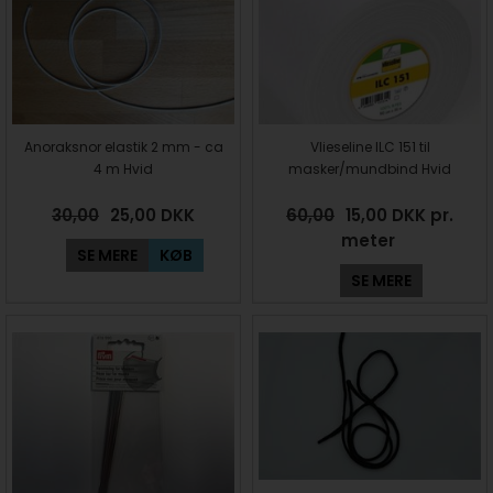
Anoraksnor elastik 2 mm - ca
Vlieseline ILC 151 til
4 m Hvid
masker/mundbind Hvid
30,00
25,00
DKK
60,00
15,00 DKK pr.
meter
SE MERE
KØB
SE MERE