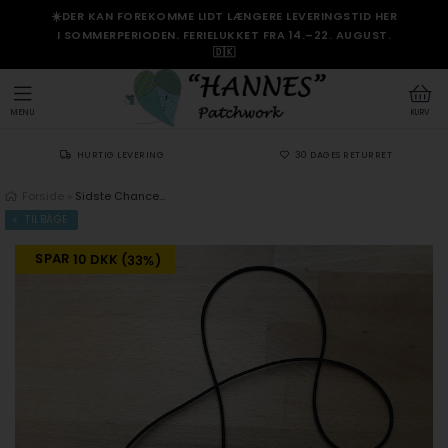
☀️DER KAN FOREKOMME LIDT LÆNGERE LEVERINGSTID HER
I SOMMERPERIODEN. FERIELUKKET FRA 14.–22. AUGUST.
🇩🇰
MENU
KURV
HURTIG LEVERING
30 DAGES RETURRET
Forside
»
Sidste Chance...
TILBAGE
SPAR 10 DKK (33%)