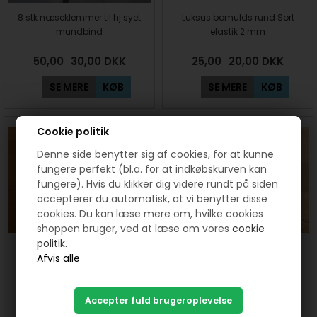
8 stk næseklemmer til hj syet
Luksus bomulds rund Sort
mundbind
elastik 2 mm
50,00
30,00
DKK
25,00
20,00
DKK
SE MERE
KØB
SE MERE
KØB
Cookie politik
Denne side benytter sig af cookies, for at kunne
fungere perfekt (bl.a. for at indkøbskurven kan
fungere). Hvis du klikker dig videre rundt på siden
accepterer du automatisk, at vi benytter disse
cookies. Du kan læse mere om, hvilke cookies
shoppen bruger, ved at læse om vores
cookie
politik.
Elastik 6 mm bred 10 meter
Elastik 6 mm bred 10 meter
hvid
Sort
20,00
DKK
20,00
DKK