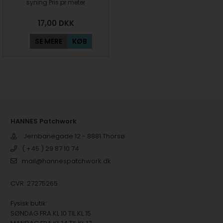
syning Pris pr meter
17,00
DKK
SE MERE
KØB
HANNES Patchwork
Jernbanegade 12 - 8881 Thorsø
( +45 ) 29 87 10 74
mail@hannespatchwork.dk
CVR: 27275265
Fysisk butik:
SØNDAG FRA KL 10 TIL KL 15