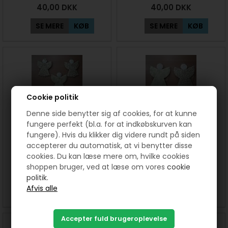
40,00
DKK
40,00
DKK
SE MERE
KØB
SE MERE
KØB
Cookie politik
Denne side benytter sig af cookies, for at kunne
fungere perfekt (bl.a. for at indkøbskurven kan
fungere). Hvis du klikker dig videre rundt på siden
Engle 10 cm mønster
Engle 14 cm mønster
accepterer du automatisk, at vi benytter disse
cookies. Du kan læse mere om, hvilke cookies
shoppen bruger, ved at læse om vores
cookie
40,00
DKK
40,00
DKK
politik.
SE MERE
KØB
SE MERE
KØB