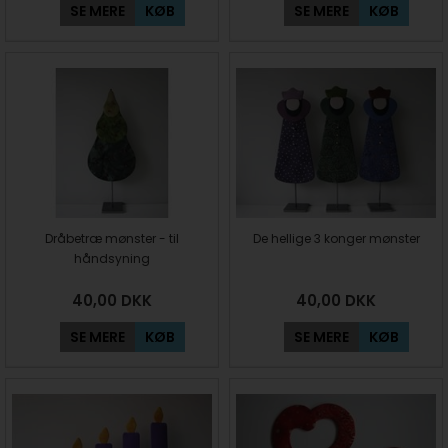
SE MERE
KØB
SE MERE
KØB
Dråbetræ mønster - til
De hellige 3 konger mønster
håndsyning
40,00
DKK
40,00
DKK
SE MERE
KØB
SE MERE
KØB