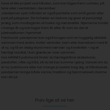
have et lille projekt ved hånden, som kan tages frem i sofaen, på
ferie eller i ventetiden i december.
Julestjerner syet i hånden er også perfekte som små gaver eller
pynt på julegaver. De fortæller en historie og giver et personligt
præg, som modtageren vil huske og værdsætte. Stjernerne holder
i mange år og kan tages frem år efter år som en del af
juletraditionen i hjemmet.
Patchwork-julestjerner kan også bruges som en hyggelig aktivitet
sammen med andre. Inviter veninder, børn eller børnebørn med til
at sy, og få en dejlig stund med nærvær og kreativitet – og et
færdigt resultat, I kan glæde jer over sammen.
Hos HANNES patchwork finder du færdigskårne skabeloner,
julestoffer, nåle og tråd, så du let kan komme i gang. Uanset om du
er ny i patchwork eller har mange projekter bag dig, vil håndsyede
julestjerner bringe både varme, tradition og hjemmelavet charme
ind i din jul.
Prøv lige at se her: