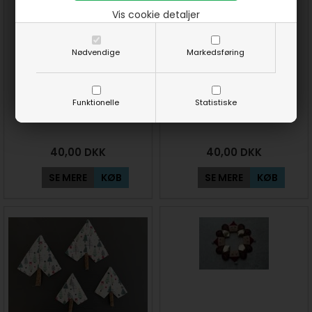
Vis cookie detaljer
Nødvendige
Markedsføring
Funktionelle
Statistiske
Engle 9 cm mønster
3 søde engle mønster
40,00
DKK
40,00
DKK
SE MERE
KØB
SE MERE
KØB