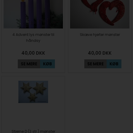
4 Advent lys mønster til
Skæve hjerter mønster
håndsy
40,00
DKK
40,00
DKK
SE MERE
KØB
SE MERE
KØB
Stjerne D (3 str.) mønster