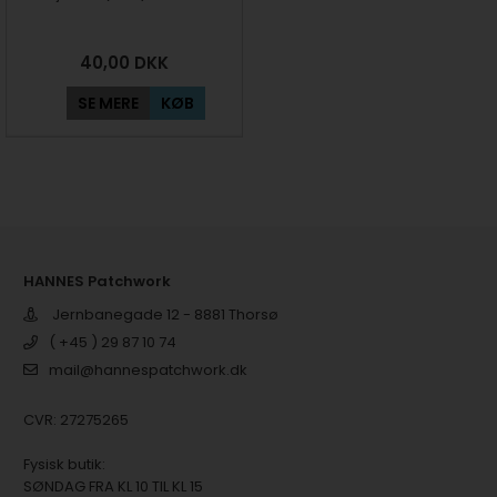
40,00
DKK
SE MERE
KØB
HANNES Patchwork
Jernbanegade 12 - 8881 Thorsø
( +45 ) 29 87 10 74
mail@hannespatchwork.dk
CVR: 27275265
Fysisk butik:
SØNDAG FRA KL 10 TIL KL 15