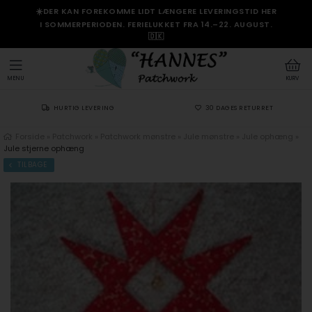
☀️DER KAN FOREKOMME LIDT LÆNGERE LEVERINGSTID HER
I SOMMERPERIODEN. FERIELUKKET FRA 14.–22. AUGUST.
🇩🇰
MENU
KURV
HURTIG LEVERING
30 DAGES RETURRET
Forside
»
Patchwork
»
Patchwork mønstre
»
Jule mønstre
»
Jule ophæng
»
Jule stjerne ophæng
TILBAGE