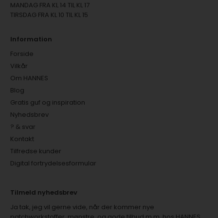
MANDAG FRA KL 14 TIL KL 17
TIRSDAG FRA KL 10 TIL KL 15
Information
Forside
Vilkår
Om HANNES
Blog
Gratis guf og inspiration
Nyhedsbrev
? & svar
Kontakt
Tilfredse kunder
Digital fortrydelsesformular
Tilmeld nyhedsbrev
Ja tak, jeg vil gerne vide, når der kommer nye
patchworkstoffer, mønstre, og gode tilbud m.m. hos HANNES