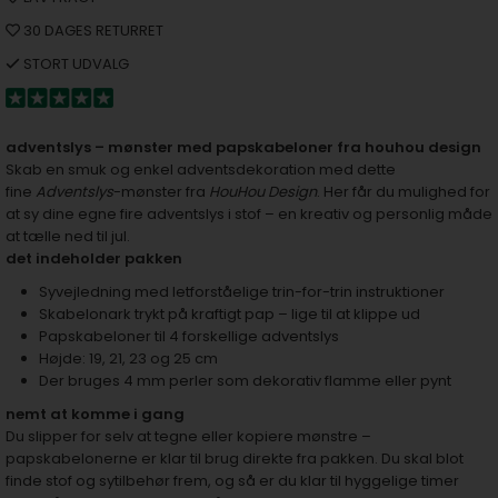
30 DAGES RETURRET
STORT UDVALG
adventslys – mønster med papskabeloner fra houhou design
Skab en smuk og enkel adventsdekoration med dette
fine
Adventslys
-mønster fra
HouHou Design
. Her får du mulighed for
at sy dine egne fire adventslys i stof – en kreativ og personlig måde
at tælle ned til jul.
det indeholder pakken
Syvejledning med letforståelige trin-for-trin instruktioner
Skabelonark trykt på kraftigt pap – lige til at klippe ud
Papskabeloner til 4 forskellige adventslys
Højde: 19, 21, 23 og 25 cm
Der bruges 4 mm perler som dekorativ flamme eller pynt
nemt at komme i gang
Du slipper for selv at tegne eller kopiere mønstre –
papskabelonerne er klar til brug direkte fra pakken. Du skal blot
finde stof og sytilbehør frem, og så er du klar til hyggelige timer