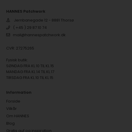
HANNES Patchwork
Jernbanegade 12 - 8881 Thorsø
( +45 ) 29 87 10 74
mail@hannespatchwork.dk
CVR: 27275265
Fysisk butik:
SØNDAG FRA KL 10 TIL KL 15
MANDAG FRA KL 14 TIL KL 17
TIRSDAG FRA KL 10 TIL KL 15
Information
Forside
Vilkår
Om HANNES
Blog
Gratis guf og inspiration