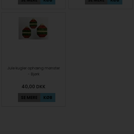
Jule kugler ophæng mønster
- Bjørk
40,00
DKK
SE MERE
KØB