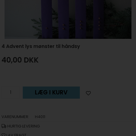
4 Advent lys mønster til håndsy
40,00
DKK
LÆG I KURV
VARENUMMER:
H4011
HURTIG LEVERING
LAV FRAGT