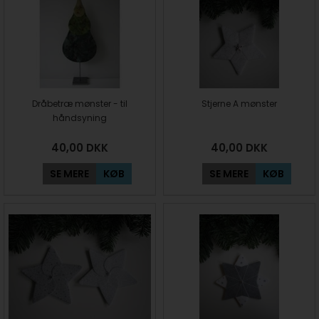
Dråbetræ mønster - til
Stjerne A mønster
håndsyning
40,00
DKK
40,00
DKK
SE MERE
KØB
SE MERE
KØB