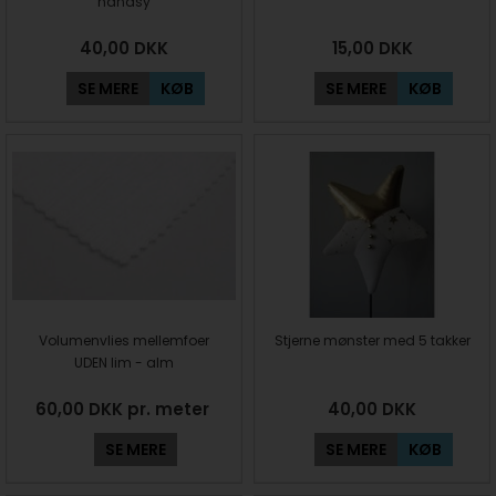
håndsy
40,00
DKK
15,00
DKK
SE MERE
KØB
SE MERE
KØB
Volumenvlies mellemfoer
Stjerne mønster med 5 takker
UDEN lim - alm
60,00 DKK pr. meter
40,00
DKK
SE MERE
SE MERE
KØB