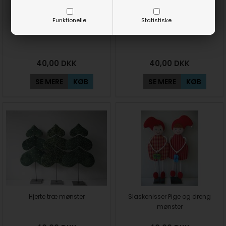
Funktionelle
Statistiske
Nissefar mønster
Nissemor mønster
40,00
DKK
40,00
DKK
SE MERE
KØB
SE MERE
KØB
Hjerte træ mønster
Slaskenisser Pige og dreng
mønster