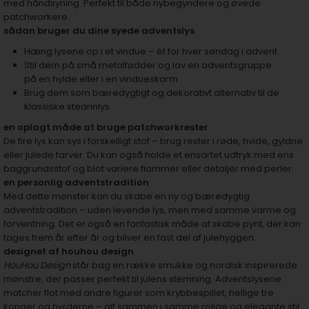
med håndsyning. Perfekt til både nybegyndere og øvede
patchworkere.
sådan bruger du dine syede adventslys
Hæng lysene op i et vindue – ét for hver søndag i advent
Stil dem på små metalfødder og lav en adventsgruppe
på en hylde eller i en vindueskarm
Brug dem som bæredygtigt og dekorativt alternativ til de
klassiske stearinlys
en oplagt måde at bruge patchworkrester
De fire lys kan sys i forskelligt stof – brug rester i røde, hvide, gyldne
eller julede farver. Du kan også holde et ensartet udtryk med ens
baggrundsstof og blot variere flammer eller detaljer med perler.
en personlig adventstradition
Med dette mønster kan du skabe en ny og bæredygtig
adventstradition – uden levende lys, men med samme varme og
forventning. Det er også en fantastisk måde at skabe pynt, der kan
tages frem år efter år og bliver en fast del af julehyggen.
designet af houhou design
HouHou Design
står bag en række smukke og nordisk inspirerede
mønstre, der passer perfekt til julens stemning. Adventslysene
matcher flot med andre figurer som krybbespillet, hellige tre
konger og hyrderne – alt sammen i samme rolige og elegante stil.