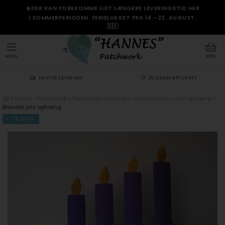
☀️DER KAN FOREKOMME LIDT LÆNGERE LEVERINGSTID HER
I SOMMERPERIODEN. FERIELUKKET FRA 14.–22. AUGUST.
🇩🇰
MENU
KURV
HURTIG LEVERING
30 DAGES RETURRET
Forside
»
Patchwork
»
Patchwork mønstre
»
Jule mønstre
»
Jule ophæng
»
Blandet jule ophæng
TILBAGE