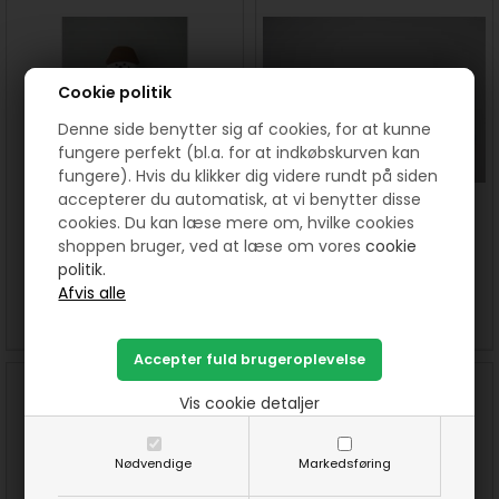
Cookie politik
Denne side benytter sig af cookies, for at kunne
fungere perfekt (bl.a. for at indkøbskurven kan
fungere). Hvis du klikker dig videre rundt på siden
accepterer du automatisk, at vi benytter disse
Snefatter mønster
Nissetumling mønster - 5 stk
cookies. Du kan læse mere om, hvilke cookies
shoppen bruger, ved at læse om vores
cookie
politik.
40,00
DKK
40,00
DKK
SE MERE
KØB
SE MERE
KØB
Vis cookie detaljer
Nødvendige
Markedsføring