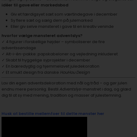
idéer til gave eller markedsbod
Giv et færdigsyet sæt som værtindegave i december
Sy flere sæt og sælg dem på julemarked
Eller giv selve mønsteret i gave til en kreativ veninde
hvorfor vælge mønsteret adventslys?
✓ 4 figurer i forskellige højder – symboliserer de fire
adventssøndage
✓ Alt-i-én-pakke: papskabeloner og vejledning inkluderet
✓ Skabt til hyggelige syprojekter i december
✓ En bæredygtig og hjemmelavet juledekoration
✓ Et smukt design fra danske
HouHou Design
Lav din egen adventsdekoration med nål og tråd – og gør julen
endnu mere personlig. Bestil
Adventslys
-mønstret i dag, og glæd
dig til at sy med mening, tradition og masser af julestemning.
Husk at bestille mellemfoer til dette mønster her