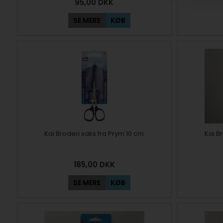
95,00
DKK
SE MERE
KØB
Kai Broderi saks fra Prym 10 cm
Kai B
185,00
DKK
SE MERE
KØB