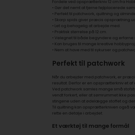
Fordele ved opsprætterkniv 12 cm fra Hobb
• Gør det nemt at fjerne fejlplacerede sø
• Perfekt til patchwork, quiltning og almind
• Skarp spids giver præcis opsprætning ud
• Let og behagelig at arbejde med.
• Praktisk størrelse på 12 cm.
• Velegnet til både begyndere og erfarne 
• Kan bruges til mange kreative hobbyproj
• Nem at have med til sykurser og patchwo
Perfekt til patchwork
Når du arbejder med patchwork, er præcis
resultat. Derfor er en opsprætterkniv et 
Ved patchwork samles mange små stofstyk
vendt forkert, eller at sømrummet ikke pas
stingene uden at ødelægge stoffet og der
Til quiltning kan opsprætterkniven også vær
rette en detalje i arbejdet.
Et værktøj til mange formål