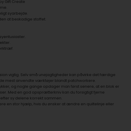
y Gift Create
mme.
eligt syarbejde.
en at beskadige stoffet.
syentusiaster.
ekter.
rktræf.
ion vigtig. Selv små unøjagtigheder kan påvirke det færdige
af de mest anvendte værktøjer blandt patchworkere.
ker, og nogle gange opdager man først senere, at en blok er
ser. Med en god opsprætterkniv kan du forsigtigt fjerne
efter sy delene korrekt sammen.
e en stor hjælp, hvis du ønsker at ændre en quiltelinje eller