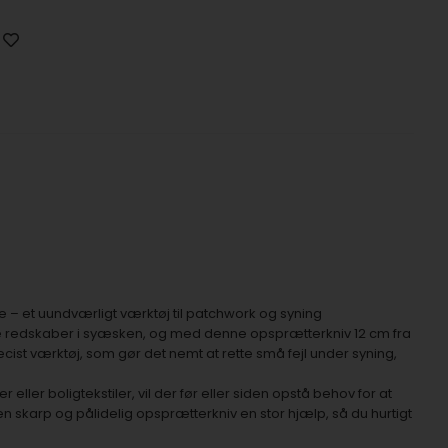
e – et uundværligt værktøj til patchwork og syning
ste redskaber i syæsken, og med denne opsprætterkniv 12 cm fra
æcist værktøj, som gør det nemt at rette små fejl under syning,
r eller boligtekstiler, vil der før eller siden opstå behov for at
 en skarp og pålidelig opsprætterkniv en stor hjælp, så du hurtigt