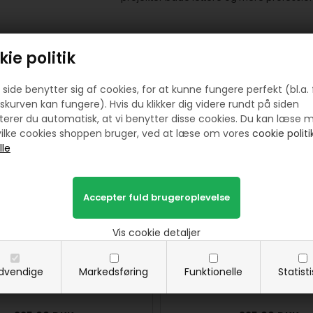
ie politik
side benytter sig af cookies, for at kunne fungere perfekt (bl.a. 
Prøv lige at se her:
skurven kan fungere). Hvis du klikker dig videre rundt på siden
erer du automatisk, at vi benytter disse cookies. Du kan læse 
ilke cookies shoppen bruger, ved at læse om vores
cookie politik
Vis cookie detaljer
dvendige
Markedsføring
Funktionelle
Statist
nstrehånds saks 14 cm - tysk
Soft-Touch sysaks fra Fiskars
kvalitet