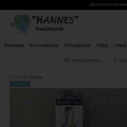
☀️DER KAN FOREKOMME
NYHEDER
PATCHWORK
SYTILBEHØR
TRÅD
LYNLÅ
HURTIG LEVERING
30 
Forside
»
Nyheder
TILBAGE