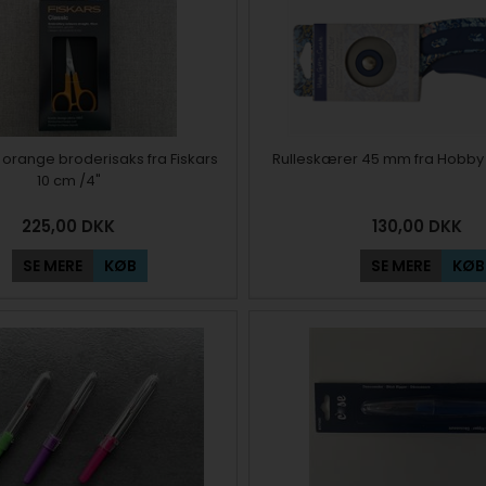
le orange broderisaks fra Fiskars
Rulleskærer 45 mm fra Hobby 
10 cm /4"
225,00
DKK
130,00
DKK
SE MERE
KØB
SE MERE
KØB