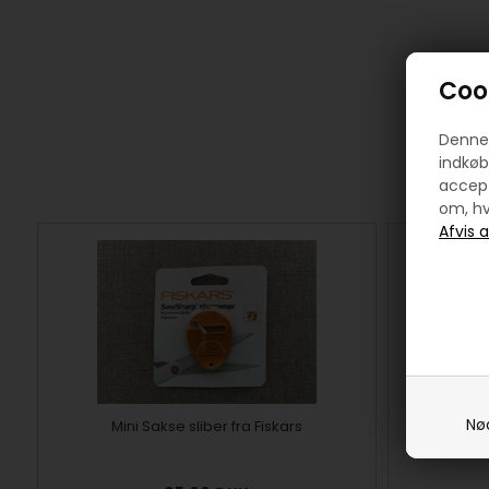
Cook
Denne 
indkøb
accept
om, hv
Nø
Mini Sakse sliber fra Fiskars
Paul ve