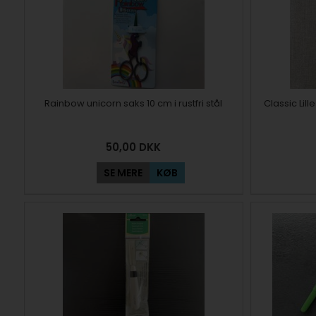
Rainbow unicorn saks 10 cm i rustfri stål
Classic Lil
50,00
DKK
SE MERE
KØB