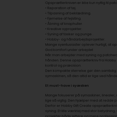
Opsprætterkniven er ikke kun nyttig til pat
• Reparation af tøj.
• Tilpasning af beklædning.
• Fjernelse af fejlsting.
• Åbning af knaphuller.
• Kreative syprojekter.
• Syning af tasker og punge.
• Hobby- og håndarbejdsprojekter.
Mange syentusiaster oplever hurtigt, at op
God komfort under arbejdet
Når man arbejder med syning og patchwork 
hånden. Denne opsprætterkniv fra Hobby G
kontrol og præcision.
Den kompakte størrelse gør den samtidig 
symaskinen, så den altid er lige ved hånd
Et must-have i syæsken
Mange fokuserer på symaskiner, linealer,
lige så vigtig. Den hjælper med at redde proj
Derfor er Hobby Gift Create opsprætterkniv 
syning. Et lille værktøj med stor betydning, 
projekter både lettere og mere profession