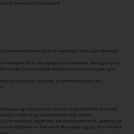
chwork. Den kan også bruges til:
sprætterkniven bliver et af de værktøjer, de bruger allermest.
i længere tid, er det vigtigt med redskaber, der ligger godt i
ift Create har en praktisk længde på 12 cm, som giver god
nem at opbevare i sykurven, projekttasken eller ved
en.
 stofsakse og rulleskærere, men en opsprætterkniv er mindst
ekter, rette fejl og sikre et flot færdigt resultat.
12 cm et oplagt valg til alle, der elsker patchwork, quiltning og
som hurtigt bliver en fast del af dit syudstyr og gør dine kreative
elle.