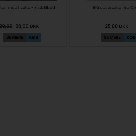
er med hætte - 3 stk tilbud
Blå opsprætter fra C
30,00
20,00
DKK
25,00
DKK
SE MERE
KØB
SE MERE
KØB