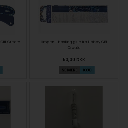
Gift Create
Limpen - basting glue fra Hobby Gift
Create
50,00
DKK
SE MERE
KØB