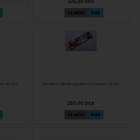
325,00
DKK
SE MERE
KØB
rym 10 cm
Venstre hånds sysaks fra Fiskars 21 cm
260,00
DKK
SE MERE
KØB