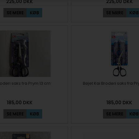
225,00
DKK
225,00
DKK
SE MERE
KØB
SE MERE
KØB
roderi saks fra Prym 13 cm
Bøjet Kai Broderi saks fra P
185,00
DKK
185,00
DKK
SE MERE
KØB
SE MERE
KØB