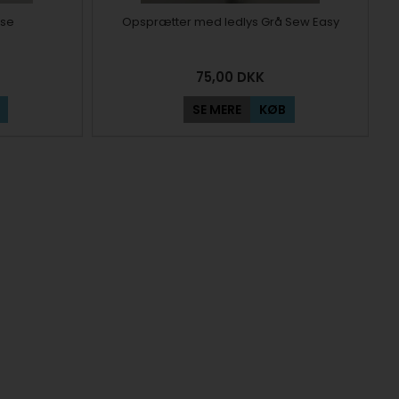
ose
Opsprætter med ledlys Grå Sew Easy
75,00
DKK
SE MERE
KØB