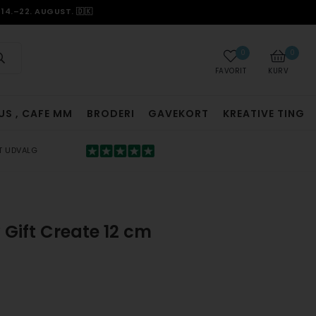
14.–22. AUGUST. 🇩🇰
0
0
FAVORIT
KURV
US , CAFE MM
BRODERI
GAVEKORT
KREATIVE TING
T UDVALG
Gift Create 12 cm