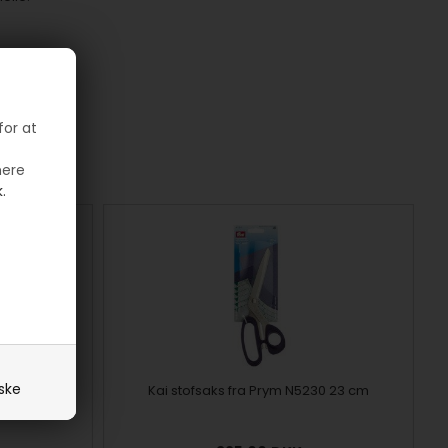
for at
mere
.
iske
 Lille 5"
Kai stofsaks fra Prym N5230 23 cm