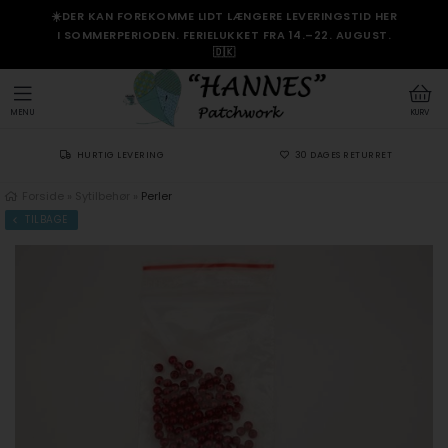
☀️DER KAN FOREKOMME LIDT LÆNGERE LEVERINGSTID HER
I SOMMERPERIODEN. FERIELUKKET FRA 14.–22. AUGUST.
🇩🇰
MENU
KURV
HURTIG LEVERING
30 DAGES RETURRET
Forside
»
Sytilbehør
»
Perler
TILBAGE