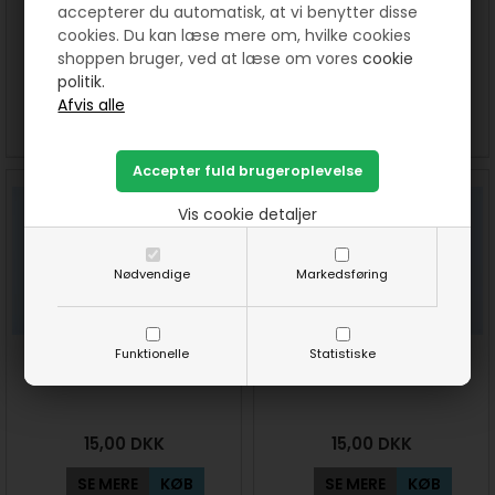
accepterer du automatisk, at vi benytter disse
Røde voksperler 3 mm
Guld voksperler 4 mm
cookies. Du kan læse mere om, hvilke cookies
shoppen bruger, ved at læse om vores
cookie
politik.
25,00
DKK
35,00
DKK
SE MERE
KØB
SE MERE
KØB
Vis cookie detaljer
Nødvendige
Markedsføring
Funktionelle
Statistiske
Røde voksperler 3 mm efco
Sorte voksperler 3 mm efco
15,00
DKK
15,00
DKK
SE MERE
KØB
SE MERE
KØB