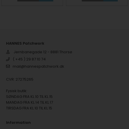
HANNES Patchwork
Jernbanegade 12 - 8881 Thorsø
( +45 ) 29 87 10 74
mail@hannespatchwork.dk
CVR: 27275265
Fysisk butik:
SØNDAG FRA KL 10 TIL KL 15
MANDAG FRA KL 14 TIL KL 17
TIRSDAG FRA KL 10 TIL KL 15
Information