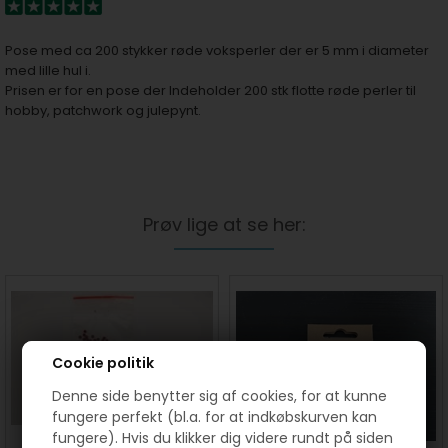
Pose med ca 200 stykker røde voksperler der er 5 mm i diameter
med lille hul i.
Prisen er for en pose der Indeholder 200 stk flotte røde perler til
hobby, patchwork og julepynt.
Prøv lige at se her:
Cookie politik
Denne side benytter sig af cookies, for at kunne
fungere perfekt (bl.a. for at indkøbskurven kan
fungere). Hvis du klikker dig videre rundt på siden