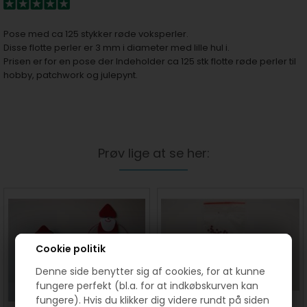
Pose med ca 125 stykker røde voksperler.
Disse flotte perler er 3 mm i diameter med lille hul i.
Prisen er for en pose der Indeholder ca 125 stk flotte røde perler til
hobby, patchwork og julepynt.
Prøv lige at se her:
Cookie politik
Denne side benytter sig af cookies, for at kunne
fungere perfekt (bl.a. for at indkøbskurven kan
fungere). Hvis du klikker dig videre rundt på siden