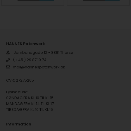
HANNES Patchwork
Jernbanegade 12 - 8881 Thorsø
( +45 ) 29 87 10 74
mail@hannespatchwork.dk
CVR: 27275265
Fysisk butik:
SØNDAG FRA KL 10 TIL KL 15
MANDAG FRA KL 14 TIL KL 17
TIRSDAG FRA KL 10 TIL KL 15
Information