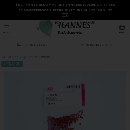
☀️DER KAN FOREKOMME LIDT LÆNGERE LEVERINGSTID HER
I SOMMERPERIODEN. FERIELUKKET FRA 14.–22. AUGUST.
🇩🇰
MENU
KURV
HURTIG LEVERING
30 DAGES RETURRET
Forside
»
Sytilbehør
»
Perler
TILBAGE