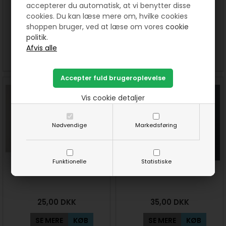
accepterer du automatisk, at vi benytter disse
Nisser med stribeben -
Røde voksperler 3 mm
cookies. Du kan læse mere om, hvilke cookies
mønster til håndsy
shoppen bruger, ved at læse om vores
cookie
politik.
40,00
DKK
25,00
DKK
SE MERE
KØB
SE MERE
KØB
Vis cookie detaljer
Nødvendige
Markedsføring
Funktionelle
Statistiske
Røde voksperler 5 mm
Guld voksperler 4 mm
25,00
DKK
35,00
DKK
SE MERE
KØB
SE MERE
KØB