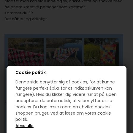
plads til man kan side inde og sy, drikke kaffe og snakke med
de andre kreative personer som kommer.
Kommer du ??
Det håber jeg virkeligt.
Cookie politik
Denne side benytter sig af cookies, for at kunne
fungere perfekt (bl.a. for at indkøbskurven kan
fungere). Hvis du klikker dig videre rundt på siden
accepterer du automatisk, at vi benytter disse
cookies. Du kan læse mere om, hvilke cookies
shoppen bruger, ved at læse om vores
cookie
politik.