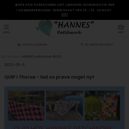
☀️DER KAN FOREKOMME LIDT LÆNGERE LEVERINGSTID HER
I SOMMERPERIODEN. FERIELUKKET FRA 14.–22. AUGUST.
🇩🇰
MENU
KURV
HURTIG LEVERING
30 DAGES RETURRET
Forside
»
HANNES patchwork BLOG
2022-05-11
QUIP i Thorsø - lad os prøve noget nyt