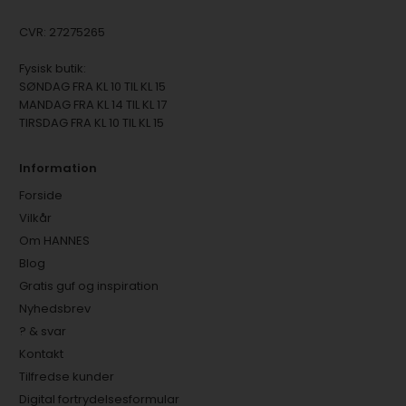
CVR: 27275265
Fysisk butik:
SØNDAG FRA KL 10 TIL KL 15
MANDAG FRA KL 14 TIL KL 17
TIRSDAG FRA KL 10 TIL KL 15
Information
Forside
Vilkår
Om HANNES
Blog
Gratis guf og inspiration
Nyhedsbrev
? & svar
Kontakt
Tilfredse kunder
Digital fortrydelsesformular