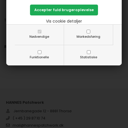
Tak for du støtter HANNES patchwork.❤️
Vis cookie detaljer
Nødvendige
Markedsføring
Relaterede artikler:
Funktionelle
Statistiske
HANNES Patchwork
Jernbanegade 12 - 8881 Thorsø
( +45 ) 29 87 10 74
mail@hannespatchwork.dk