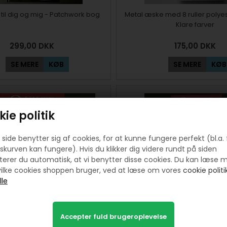
til dig og mig - Patchwork bog
Metal æske med 8 ruller polyes
Klare farver
299,00
DKK
175,00
DKK
SE MERE
KØB
SE MERE
KØB
ie politik
side benytter sig af cookies, for at kunne fungere perfekt (bl.a. 
skurven kan fungere). Hvis du klikker dig videre rundt på siden
erer du automatisk, at vi benytter disse cookies. Du kan læse 
ilke cookies shoppen bruger, ved at læse om vores
cookie politik
temagasinet nr 6 DK 2021
Quiltemagasinet nr 6 DK 2023 
blad på dansk
99,00
50,00
DKK
99,00
DKK