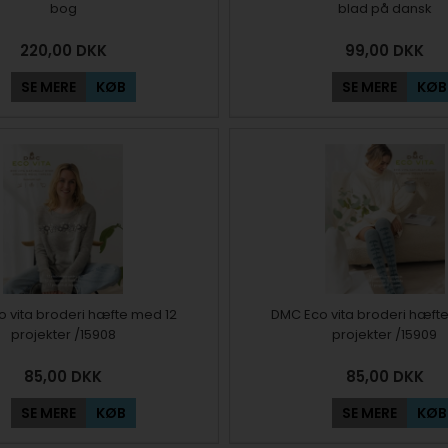
bog
blad på dansk
220,00
DKK
99,00
DKK
SE MERE
KØB
SE MERE
KØB
 vita broderi hæfte med 12
DMC Eco vita broderi hæft
projekter /15908
projekter /15909
85,00
DKK
85,00
DKK
SE MERE
KØB
SE MERE
KØB