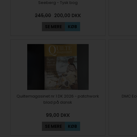
Seeberg - Tysk bog
245,00
200,00
DKK
SE MERE
KØB
Quiltemagasinet nr 1 DK 2026 - patchwork
DMC Eco
blad på dansk
99,00
DKK
SE MERE
KØB