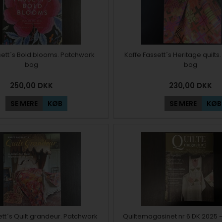
sett´s Bold blooms. Patchwork
Kaffe Fassett´s Heritage quilt
bog
bog
250,00
DKK
230,00
DKK
SE MERE
KØB
SE MERE
KØB
ett´s Quilt grandeur. Patchwork
Quiltemagasinet nr 6 DK 2025 