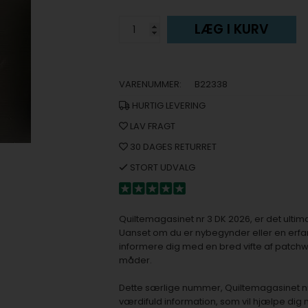
LÆG I KURV
VARENUMMER:
B22338
HURTIG LEVERING
LAV FRAGT
30 DAGES RETURRET
STORT UDVALG
Quiltemagasinet nr 3 DK 2026, er det ultim
Uanset om du er nybegynder eller en erfare
informere dig med en bred vifte af patchw
måder.
Dette særlige nummer, Quiltemagasinet n
værdifuld information, som vil hjælpe di