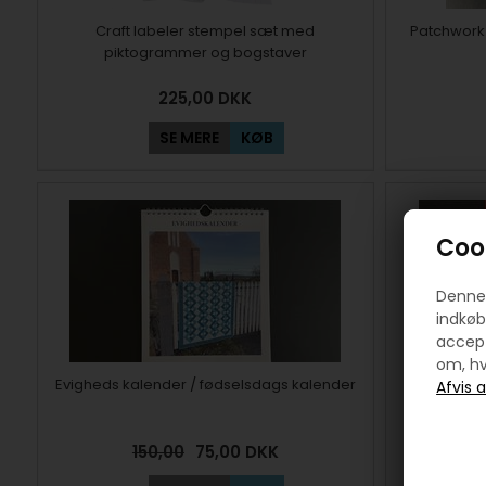
Craft labeler stempel sæt med
Patchwork 
piktogrammer og bogstaver
225,00
DKK
SE MERE
KØB
Cook
Denne 
indkøb
accept
om, hv
Evigheds kalender / fødselsdags kalender
Quil
150,00
75,00
DKK