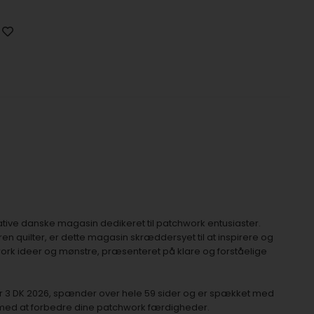
ative danske magasin dedikeret til patchwork entusiaster.
n quilter, er dette magasin skræddersyet til at inspirere og
ork ideer og mønstre, præsenteret på klare og forståelige
r 3 DK 2026, spænder over hele 59 sider og er spækket med
g med at forbedre dine patchwork færdigheder.