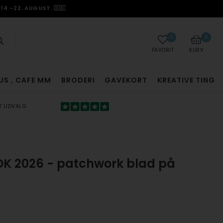
14.–22. AUGUST. 🇩🇰
0
0
FAVORIT
KURV
US , CAFE MM
BRODERI
GAVEKORT
KREATIVE TING
T UDVALG
DK 2026 - patchwork blad på