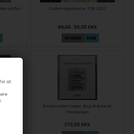
ter sytråd -
Quiltemagasinet nr 3 DK 2022
99,00
50,00
DKK
SE MERE
KØB
for at
mere
.
- patchwork
Broderi uden regler. Bog af Anne M.
Christensen
270,00
DKK