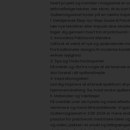
Hvert projekt og mønster i magasinet er o
letforståelige tekster, der sikrer, at du k
Quiltemagasinet byder på en række inspir
1. Detaljerede Step-by-Step Guide til Patc
Lær nye teknikker eller finpuds dine eks
tager dig gennem hvert trin af patchwork
2. Innovative Patchwork Mønstre:
Udforsk et væld af nye og spændende mønstr
Fra traditionelle designs til moderne kuns
enhver lejlighed.
3. Tips og Tricks fra Eksperter:
Få indblik og råd fra nogle af de førende
stor forskel i dit quiltearbejde.
4. Inspirationsgalleri:
Lad dig inspirere af et bredt spektrum af p
hjemmeindretning. Se, hvad andre quilters h
5. Materialer og Værktøjer:
Få overblik over de nyeste og mest effekt
nemmere og mere tilfredsstillende. Vi gu
Quiltemagasinet nr 3 DK 2026 er mere end 
passion for patchwork med friske ideer og 
og viden, pakket i et smukt og lettilgængel