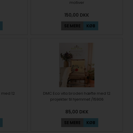
motiver
150,00
DKK
SE MERE
KØB
e med 12
DMC Eco vita broderi hæfte med 12
projekter til hjemmet /15906
85,00
DKK
SE MERE
KØB