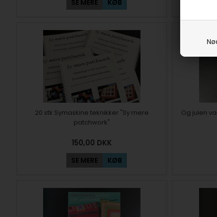
SE MERE
KØB
Nø
20 stk Symaskine teknikker "Sy mere
Og julen var
patchwork"
150,00
DKK
SE MERE
KØB