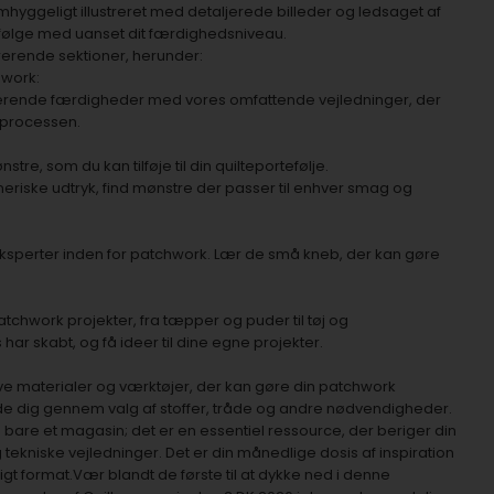
mhyggeligt illustreret med detaljerede billeder og ledsaget af
an følge med uanset dit færdighedsniveau.
erende sektioner, herunder:
hwork:
isterende færdigheder med vores omfattende vejledninger, der
-processen.
e, som du kan tilføje til din quilteportefølje.
tneriske udtryk, find mønstre der passer til enhver smag og
 eksperter inden for patchwork. Lær de små kneb, der kan gøre
atchwork projekter, fra tæpper og puder til tøj og
ar skabt, og få ideer til dine egne projekter.
ive materialer og værktøjer, der kan gøre din patchwork
ide dig gennem valg af stoffer, tråde og andre nødvendigheder.
bare et magasin; det er en essentiel ressource, der beriger din
tekniske vejledninger. Det er din månedlige dosis af inspiration
igt format.Vær blandt de første til at dykke ned i denne