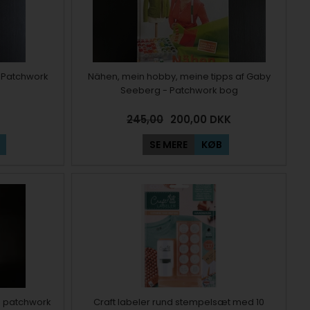
s. Patchwork
Nähen, mein hobby, meine tipps af Gaby
Seeberg - Patchwork bog
245,00
200,00
DKK
SE MERE
KØB
- patchwork
Craft labeler rund stempelsæt med 10