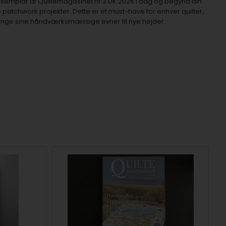
 eksemplar af Quiltemagasinet nr 3 DK 2026 i dag og begynd din
atchwork projekter. Dette er et must-have for enhver quilter,
ringe sine håndværksmæssige evner til nye højder.