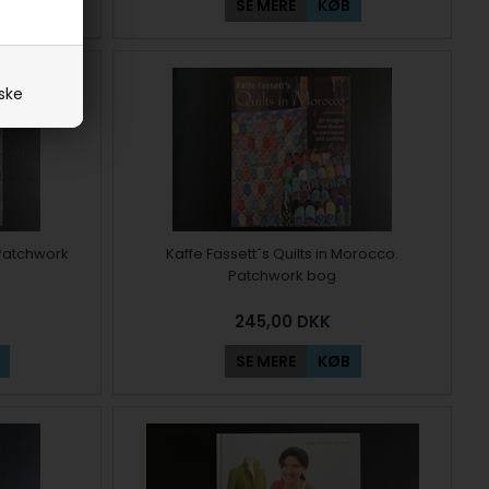
SE MERE
KØB
iske
. Patchwork
Kaffe Fassett´s Quilts in Morocco.
Patchwork bog
245,00
DKK
SE MERE
KØB