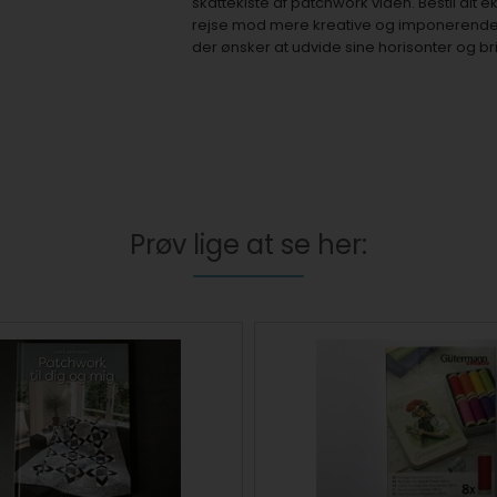
skattekiste af patchwork viden. Bestil dit
rejse mod mere kreative og imponerende p
der ønsker at udvide sine horisonter og b
Prøv lige at se her: