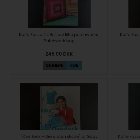
Kaffe Fassett´s Brilliant little patchworks.
Kaffe Fas
Patchwork bog
245,00
DKK
SE MERE
KØB
"Overlock – Die ersten stiche" af Gaby
Kaffe Fass