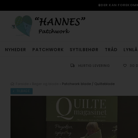
☀️DER KAN FOREKOMME
NYHEDER
PATCHWORK
SYTILBEHØR
TRÅD
LYNLÅ
HURTIG LEVERING
30 
Forside
»
Bøger og blade
»
Patchwork blade / Quilteblade
TILBAGE