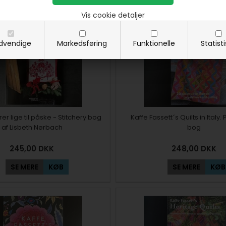
SE MERE
KØB
SE MERE
KØB
Vis cookie detaljer
dvendige
Markedsføring
Funktionelle
Statist
er lige til påske - Stitchery bog
Kaffe Fassett´s Quilts in Italy
af Lisbeth Nørbach
bog
245,00
DKK
248,00
DKK
SE MERE
KØB
SE MERE
KØB