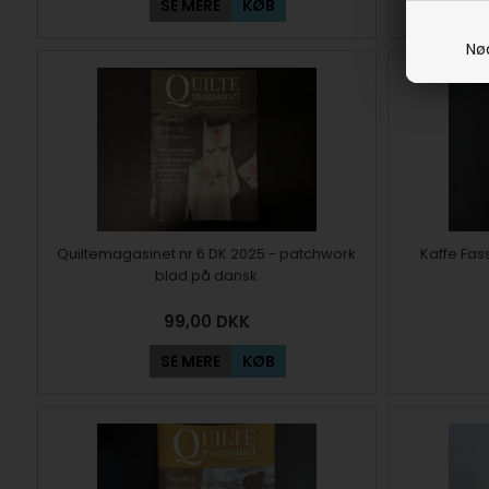
SE MERE
KØB
Nø
Quiltemagasinet nr 6 DK 2025 - patchwork
Kaffe Fass
blad på dansk
99,00
DKK
SE MERE
KØB