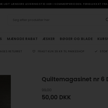
 LIDT LÆNGERE LEVERINGSTID HER I SOMMERPERIODEN. FERIELUKKET FRA 
S
MÆNGDE RABAT
ÆSKER
BØGER OG BLADE
KURS
DAGES RETURRET
FRAGT KUN 39 KR TIL PAKKESHOP
STOR
Quiltemagasinet nr 6 
99,00
50,00
DKK