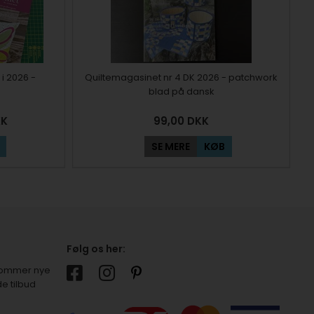
i 2026 -
Quiltemagasinet nr 4 DK 2026 - patchwork
blad på dansk
KK
99,00
DKK
SE MERE
KØB
Følg os her:
r kommer nye
e tilbud