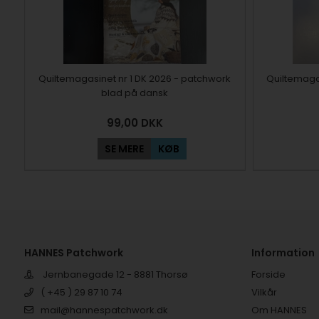
Quiltemagasinet nr 1 DK 2026 - patchwork
Quiltemaga
blad på dansk
99,00
DKK
SE MERE
KØB
HANNES Patchwork
Information
Jernbanegade 12 - 8881 Thorsø
Forside
( +45 ) 29 87 10 74
Vilkår
mail@hannespatchwork.dk
Om HANNES