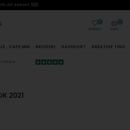
14.–22. AUGUST. 🇩🇰
0
0
FAVORIT
KURV
US , CAFE MM
BRODERI
GAVEKORT
KREATIVE TING
T UDVALG
DK 2021