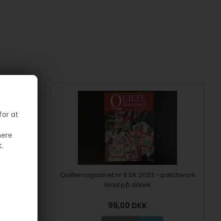
for at
mere
.
Quiltemagasinet nr 6 DK 2023 - patchwork
blad på dansk
99,00
DKK