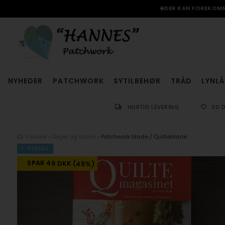
☀️DER KAN FOREKOMME
NYHEDER
PATCHWORK
SYTILBEHØR
TRÅD
LYNLÅ
HURTIG LEVERING
30 
Forside
»
Bøger og blade
»
Patchwork blade / Quilteblade
TILBAGE
SPAR 49 DKK (49%)