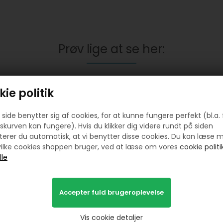
Prøv lige at se her:
ie politik
side benytter sig af cookies, for at kunne fungere perfekt (bl.a. 
skurven kan fungere). Hvis du klikker dig videre rundt på siden
erer du automatisk, at vi benytter disse cookies. Du kan læse 
ilke cookies shoppen bruger, ved at læse om vores
cookie politik
temagasinet nr 3 DK 2022
Mini Ruth Pude sykit
99,00
50,00
DKK
170,00
DKK
Vis cookie detaljer