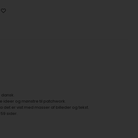
å dansk.
e ideer og mønstre til patchwork.
da det er vist med masser af billeder og tekst.
59 sider.