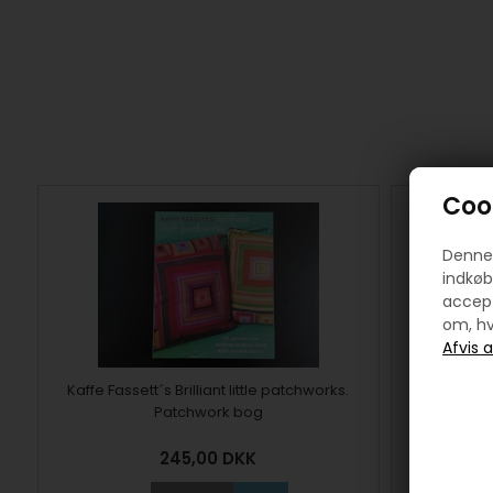
Cook
Denne 
indkøb
accept
om, hv
Kaffe Fassett´s Brilliant little patchworks.
Quil
Patchwork bog
245,00
DKK