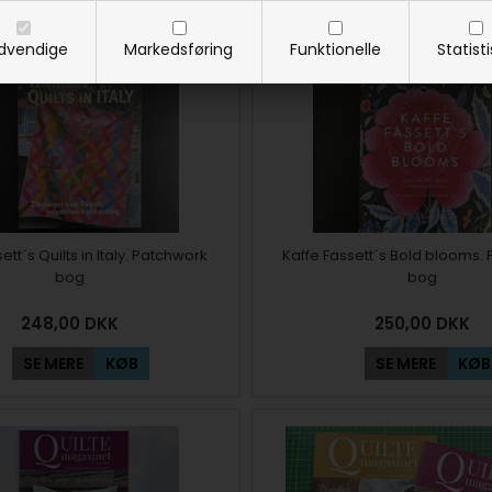
SE MERE
KØB
SE MERE
KØB
dvendige
Markedsføring
Funktionelle
Statist
ett´s Quilts in Italy. Patchwork
Kaffe Fassett´s Bold blooms.
bog
bog
248,00
DKK
250,00
DKK
SE MERE
KØB
SE MERE
KØB