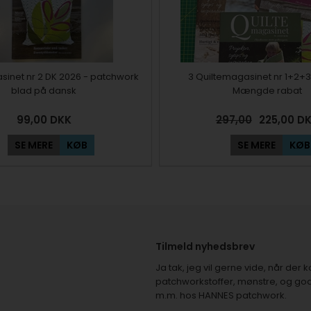
sinet nr 2 DK 2026 - patchwork
3 Quiltemagasinet nr 1+2+3 
blad på dansk
Mængde rabat
99,00
DKK
297,00
225,00
D
SE MERE
KØB
SE MERE
KØB
Tilmeld nyhedsbrev
Ja tak, jeg vil gerne vide, når de
patchworkstoffer, mønstre, og god
m.m. hos HANNES patchwork.