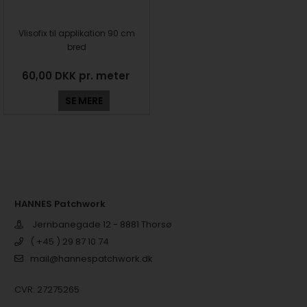
Vlisofix til applikation 90 cm
bred
60,00 DKK pr. meter
SE MERE
HANNES Patchwork
Jernbanegade 12 - 8881 Thorsø
( +45 ) 29 87 10 74
mail@hannespatchwork.dk
CVR: 27275265