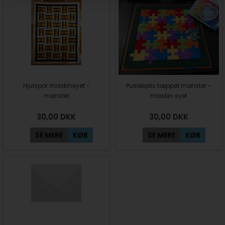
Hjulspor maskinsyet -
Puslespils tæppet mønster -
mønster
maskin syet
30,00
DKK
30,00
DKK
SE MERE
KØB
SE MERE
KØB