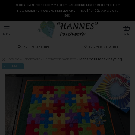
☀️DER KAN FOREKOMME LIDT LÆNGERE LEVERINGSTID HER
I SOMMERPERIODEN. FERIELUKKET FRA 14.–22. AUGUST.
🇩🇰
MENU
KURV
HURTIG LEVERING
30 DAGES RETURRET
Forside
»
Patchwork
»
Patchwork mønstre
»
Mønstre til maskinsyning
TILBAGE