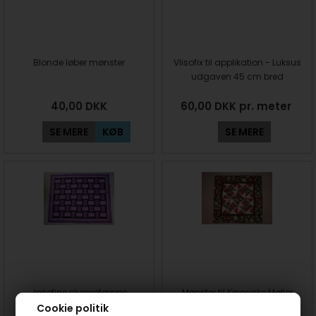
Blonde løber mønster
Vlisofix til applikation - Luksus
udgaven 45 cm bred
40,00
DKK
60,00 DKK pr. meter
SE MERE
KØB
SE MERE
Josefine slumretæppe
Mønster til Kinesiske Møller
mønster
mønster
Cookie politik