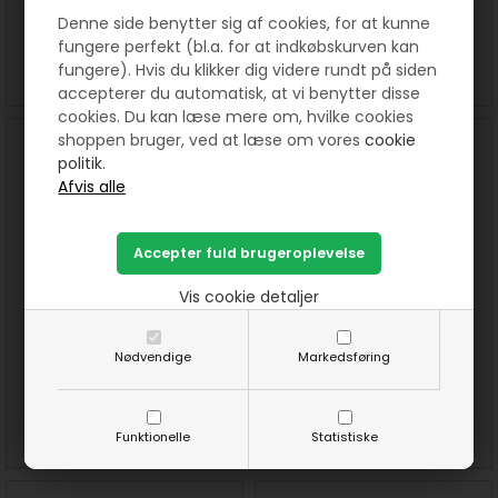
Denne side benytter sig af cookies, for at kunne
40,00
DKK
40,00
DKK
fungere perfekt (bl.a. for at indkøbskurven kan
fungere). Hvis du klikker dig videre rundt på siden
SE MERE
KØB
SE MERE
KØB
accepterer du automatisk, at vi benytter disse
cookies. Du kan læse mere om, hvilke cookies
shoppen bruger, ved at læse om vores
cookie
politik.
Vis cookie detaljer
Prinsesse Emma - stor tæppe
Prinsesse Emma Lille Tæppe
mønster
mønster
Nødvendige
Markedsføring
50,00
DKK
50,00
DKK
SE MERE
KØB
SE MERE
KØB
Funktionelle
Statistiske