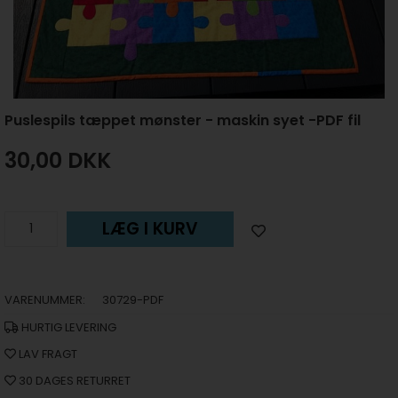
Puslespils tæppet mønster - maskin syet -PDF fil
30,00
DKK
LÆG I KURV
VARENUMMER:
30729-PDF
HURTIG LEVERING
LAV FRAGT
30 DAGES RETURRET