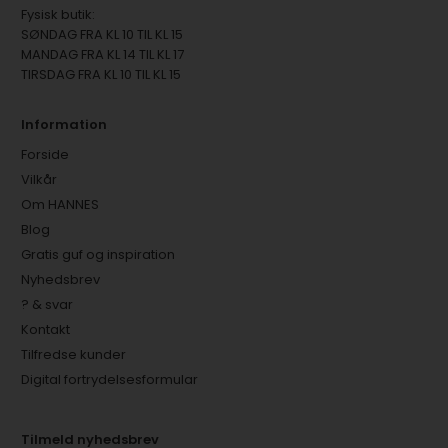
Fysisk butik:
SØNDAG FRA KL 10 TIL KL 15
MANDAG FRA KL 14 TIL KL 17
TIRSDAG FRA KL 10 TIL KL 15
Information
Forside
Vilkår
Om HANNES
Blog
Gratis guf og inspiration
Nyhedsbrev
? & svar
Kontakt
Tilfredse kunder
Digital fortrydelsesformular
Tilmeld nyhedsbrev