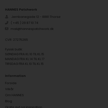
HANNES Patchwork
Jernbanegade 12 - 8881 Thorsø
( +45 ) 29 87 10 74
mail@hannespatchwork.dk
CVR: 27275265
Fysisk butik:
SØNDAG FRA KL 10 TIL KL 15
MANDAG FRA KL 14 TIL KL 17
TIRSDAG FRA KL 10 TIL KL 15
Information
Forside
Vilkår
Om HANNES
Blog
Gratis guf og inspiration