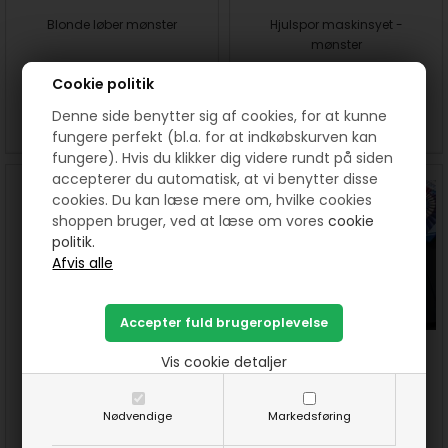
Blonde løber mønster
Hjulspor maskinsyet -
mønster
Cookie politik
40,00
DKK
30,00
DKK
Denne side benytter sig af cookies, for at kunne
SE MERE
KØB
SE MERE
KØB
fungere perfekt (bl.a. for at indkøbskurven kan
fungere). Hvis du klikker dig videre rundt på siden
accepterer du automatisk, at vi benytter disse
cookies. Du kan læse mere om, hvilke cookies
shoppen bruger, ved at læse om vores
cookie
politik.
Mini Ida Barnetæppe mønster
Puslespils tæppet mønster -
Vis cookie detaljer
maskin syet
75,00
DKK
30,00
DKK
Nødvendige
Markedsføring