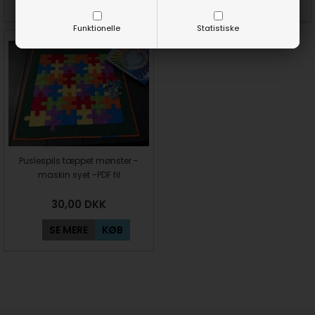
SE MERE
KØB
SE MERE
KØB
Funktionelle
Statistiske
Puslespils tæppet mønster -
maskin syet -PDF fil
30,00
DKK
SE MERE
KØB