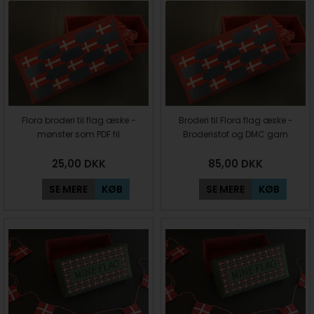
Flora broderi til flag æske -
Broderi til Flora flag æske -
mønster som PDF fil
Broderistof og DMC garn
25,00
DKK
85,00
DKK
SE MERE
KØB
SE MERE
KØB