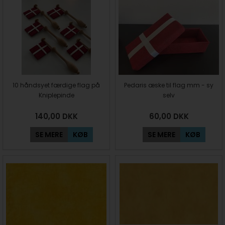
10 håndsyet færdige flag på
Pedaris æske til flag mm - sy
Kniplepinde
selv
140,00
DKK
60,00
DKK
SE MERE
KØB
SE MERE
KØB