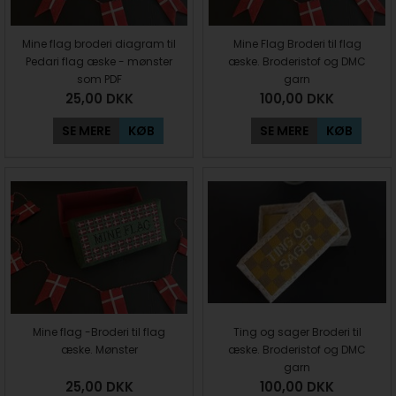
Mine flag broderi diagram til
Mine Flag Broderi til flag
Pedari flag æske - mønster
æske. Broderistof og DMC
som PDF
garn
25,00
DKK
100,00
DKK
SE MERE
KØB
SE MERE
KØB
Mine flag -Broderi til flag
Ting og sager Broderi til
æske. Mønster
æske. Broderistof og DMC
garn
25,00
DKK
100,00
DKK