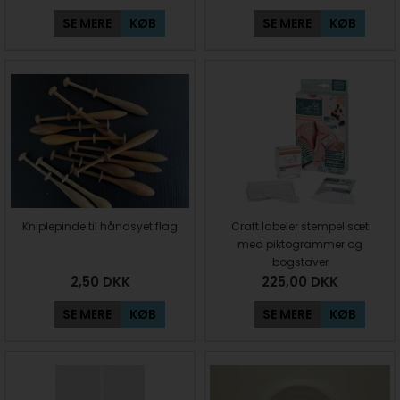
SE MERE
KØB
SE MERE
KØB
Kniplepinde til håndsyet flag
Craft labeler stempel sæt
med piktogrammer og
bogstaver
2,50
DKK
225,00
DKK
SE MERE
KØB
SE MERE
KØB