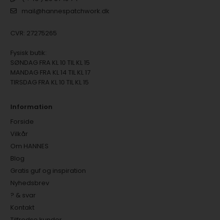
mail@hannespatchwork.dk
CVR: 27275265
Fysisk butik:
SØNDAG FRA KL 10 TIL KL 15
MANDAG FRA KL 14 TIL KL 17
TIRSDAG FRA KL 10 TIL KL 15
Information
Forside
Vilkår
Om HANNES
Blog
Gratis guf og inspiration
Nyhedsbrev
? & svar
Kontakt
Tilfredse kunder