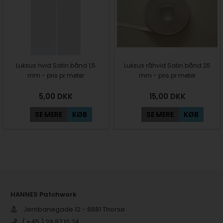
Luksus hvid Satin bånd 1,5
Luksus råhvid Satin bånd 25
mm - pris pr meter
mm - pris pr meter
5,00
DKK
15,00
DKK
SE MERE
KØB
SE MERE
KØB
HANNES Patchwork
Jernbanegade 12 - 8881 Thorsø
( +45 ) 29 87 10 74