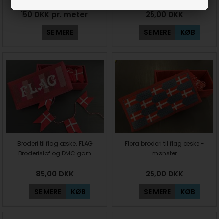
150 DKK pr. meter
25,00
DKK
SE MERE
SE MERE
KØB
Broderi til flag æske. FLAG
Flora broderi til flag æske -
Broderistof og DMC garn
mønster
85,00
DKK
25,00
DKK
SE MERE
KØB
SE MERE
KØB