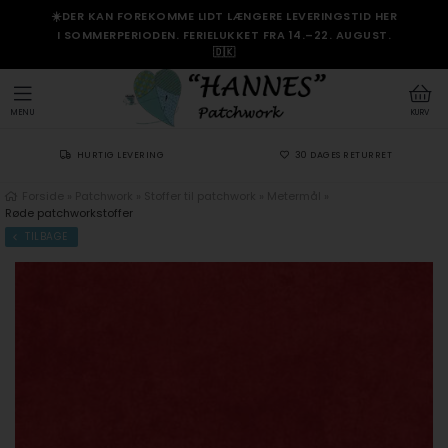
☀️DER KAN FOREKOMME LIDT LÆNGERE LEVERINGSTID HER
I SOMMERPERIODEN. FERIELUKKET FRA 14.–22. AUGUST.
🇩🇰
MENU
KURV
HURTIG LEVERING
30 DAGES RETURRET
Forside
»
Patchwork
»
Stoffer til patchwork
»
Metermål
»
Røde patchworkstoffer
TILBAGE