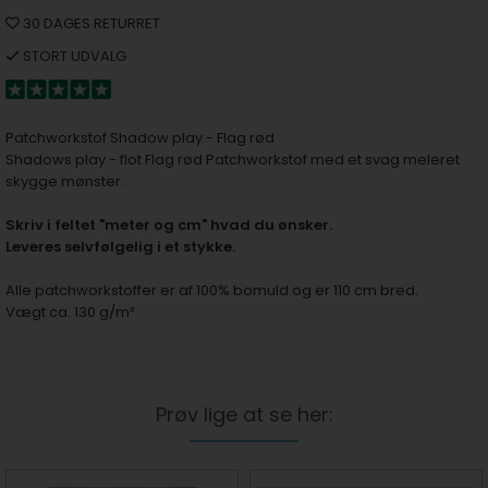
30 DAGES RETURRET
STORT UDVALG
Patchworkstof Shadow play - Flag rød
Shadows play - flot Flag rød Patchworkstof med et svag meleret
skygge mønster.
S
kriv i feltet "meter og cm" hvad du ønsker.
Leveres selvfølgelig i et stykke.
Alle patchworkstoffer er af 100% bomuld og er 110 cm bred.
Vægt ca. 130 g/m²
Prøv lige at se her: