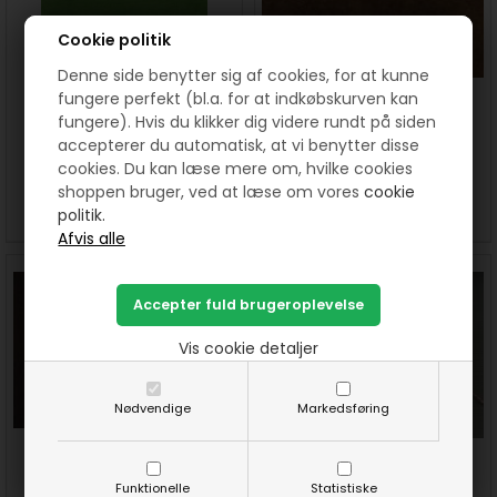
Cookie politik
Denne side benytter sig af cookies, for at kunne
fungere perfekt (bl.a. for at indkøbskurven kan
Patchworkstof Shadow play -
Patchworkstof Shadow play -
fungere). Hvis du klikker dig videre rundt på siden
Klar grøn
Mellembrun
accepterer du automatisk, at vi benytter disse
cookies. Du kan læse mere om, hvilke cookies
150 DKK pr. meter
150 DKK pr. meter
shoppen bruger, ved at læse om vores
cookie
politik.
SE MERE
SE MERE
Vis cookie detaljer
Nødvendige
Markedsføring
Patchworkstof Shadow play -
Broderi til flag æske. Flag.
Mørkebrun
Mønster
Funktionelle
Statistiske