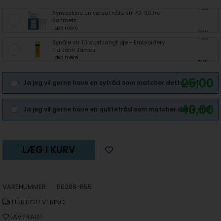
+ 35
Symaskine universal nåle str 70-90 fra
Schmetz
Læs mere
DKK
+ 25
Synåle str 10 stort langt øje - Embroidery
fra John James
Læs mere
DKK
25,00
Ja jeg vil gerne have en sytråd som matcher dette stof.
40,00
Ja jeg vil gerne have en quiltetråd som matcher dette stof.
LÆG I KURV
VARENUMMER:
50288-R55
HURTIG LEVERING
LAV FRAGT