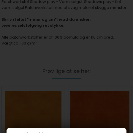
Patchworkstof Shadow play - Varm solgul. Shadows play - flot
varm solgul Patchworkstof med et svag meleret skygge mønster.
S
kriv i feltet "meter og cm" hvad du ønsker.
Leveres selvfølgelig i et stykke.
Alle patchworkstoffer er af 100% bomuld og er 110 cm bred.
Vægt ca. 130 g/m²
Prøv lige at se her: