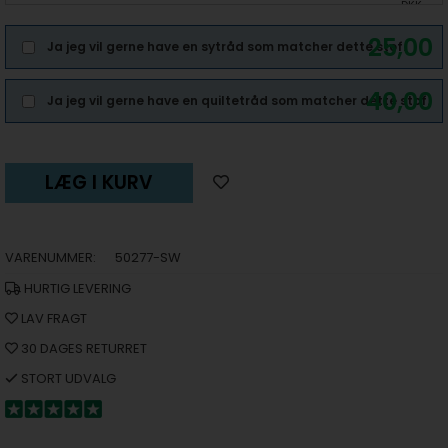
DKK
25,00
Ja jeg vil gerne have en sytråd som matcher dette stof.
40,00
Ja jeg vil gerne have en quiltetråd som matcher dette stof.
LÆG I KURV
VARENUMMER:
50277-SW
HURTIG LEVERING
LAV FRAGT
30 DAGES RETURRET
STORT UDVALG