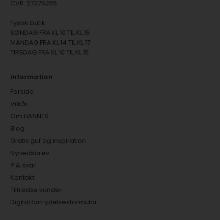
CVR: 27275265
Fysisk butik:
SØNDAG FRA KL 10 TIL KL 15
MANDAG FRA KL 14 TIL KL 17
TIRSDAG FRA KL 10 TIL KL 15
Information
Forside
Vilkår
Om HANNES
Blog
Gratis guf og inspiration
Nyhedsbrev
? & svar
Kontakt
Tilfredse kunder
Digital fortrydelsesformular