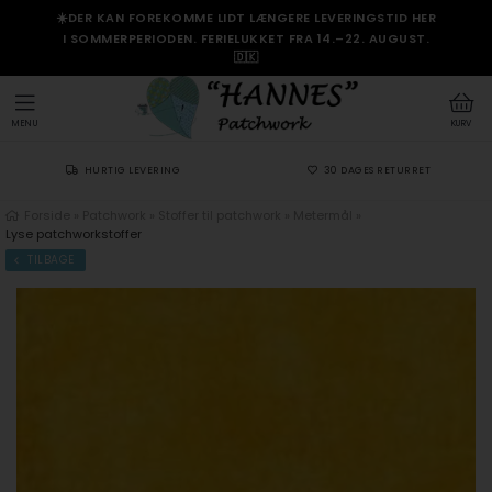
☀️DER KAN FOREKOMME LIDT LÆNGERE LEVERINGSTID HER
I SOMMERPERIODEN. FERIELUKKET FRA 14.–22. AUGUST.
🇩🇰
MENU
KURV
HURTIG LEVERING
30 DAGES RETURRET
Forside
»
Patchwork
»
Stoffer til patchwork
»
Metermål
»
Lyse patchworkstoffer
TILBAGE