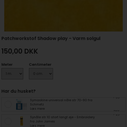
Patchworkstof Shadow play - Varm solgul
150,00
DKK
Meter
Centimeter
Har du husket?
+ 35
Symaskine universal nåle str 70-90 fra
Schmetz
Læs mere
DKK
+ 25
Synåle str 10 stort langt øje - Embroidery
fra John James
Læs mere