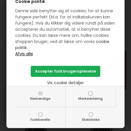
Cookie politik
Patchworkstof Shadow play -
Patchworkstof Shadow play -
Denne side benytter sig af cookies, for at kunne
Orange
Brændt orange
fungere perfekt (bl.a. for at indkøbskurven kan
fungere). Hvis du klikker dig videre rundt på siden
150 DKK pr. meter
150 DKK pr. meter
accepterer du automatisk, at vi benytter disse
cookies. Du kan læse mere om, hvilke cookies
SE MERE
SE MERE
shoppen bruger, ved at læse om vores
cookie
politik.
Vis cookie detaljer
Nødvendige
Markedsføring
Patchworkstof Shadow play -
Patchworkstof Shadow play -
Flag rød
Rød
150 DKK pr. meter
150 DKK pr. meter
Funktionelle
Statistiske
SE MERE
SE MERE