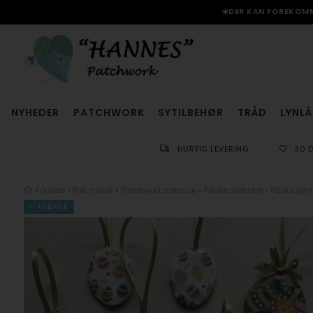
☀️DER KAN FOREKOMME
NYHEDER
PATCHWORK
SYTILBEHØR
TRÅD
LYNLÅ
HURTIG LEVERING
30 
Forside
»
Patchwork
»
Patchwork mønstre
»
Påske mønstre
»
Påske pynt
TILBAGE