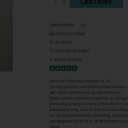
LÆG I KURV
VARENUMMER:
22
HURTIG LEVERING
LAV FRAGT
30 DAGES RETURRET
STORT UDVALG
Nemme Påskeæg Mønster Nr. 22
Opdag glæden ved påskeforberedelser me
der elsker patchwork og håndarbejde.
Dette unikke patchworkmønster er designet t
personligt præg til enhver påskefest.Vo
papskabeloner, som er klar til at blive kl
forme dine patchwork påskeæg, uden bes
nøjagtighed for at sikre, at alle stykker pa
gang.