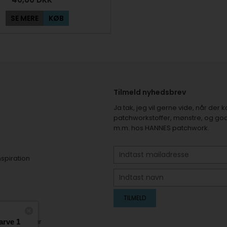
SE MERE
KØB
Tilmeld nyhedsbrev
Ja tak, jeg vil gerne vide, når de
patchworkstoffer, mønstre, og god
m.m. hos HANNES patchwork.
nspiration
er
elsesformular
arve 1