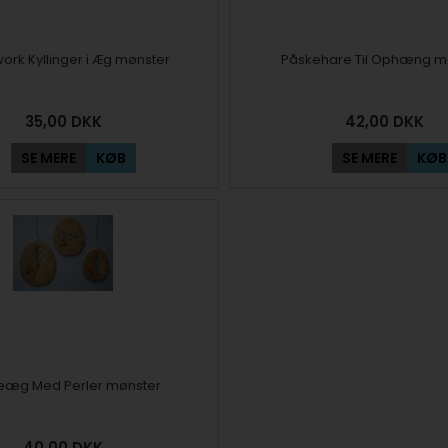
ork Kyllinger i Æg mønster
Påskehare Til Ophæng m
35,00
DKK
42,00
DKK
SE MERE
KØB
SE MERE
KØB
eæg Med Perler mønster
40,00
DKK