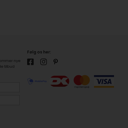
Følg os her:
r kommer nye
e tilbud