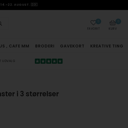
14.–22. AUGUST. 🇩🇰
0
0
FAVORIT
KURV
US , CAFE MM
BRODERI
GAVEKORT
KREATIVE TING
T UDVALG
r i 3 størrelser