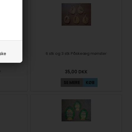
workstof -
6 stk og 3 stk Påskeæg mønster
iske
r
35,00
DKK
SE MERE
KØB