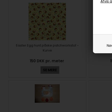
Easter Egg hunt påske patchworkstof -
Easter Egg
Nø
Kurve
150 DKK pr. meter
SE MERE