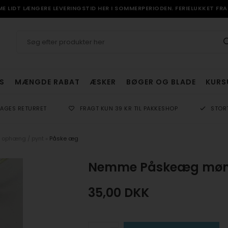
 LIDT LÆNGERE LEVERINGSTID HER I SOMMERPERIODEN. FERIELUKKET FRA 
S
MÆNGDE RABAT
ÆSKER
BØGER OG BLADE
KURS
DAGES RETURRET
FRAGT KUN 39 KR TIL PAKKESHOP
STOR
 ophæng / pynt
»
Påske æg
Nemme Påskeæg mønste
35,00
DKK