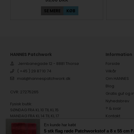
SE MERE
KØB
HANNES Patchwork
Information
Jernbanegade 12 - 8881 Thorsø
Forside
( +45 ) 29 87 10 74
Vilkår
mail@hannespatchwork.dk
Om HANNES
Blog
CVR: 27275265
Gratis guf og i
Nyhedsbrev
Fysisk butik:
? & svar
SØNDAG FRA KL 10 TIL KL 15
MANDAG FRA KL 14 TIL KL 17
Kontakt
TIRSDAG FRA KL 10 TIL KL 15
Tilfredse kund
En kunde har købt
Digital fortryd
5 stk flag røde Patchworkstof a 8 x 55 cm F