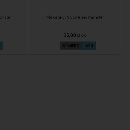
ønster
Påskeæg i 3 Størelser mønster
35,00
DKK
SE MERE
KØB