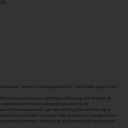
d vores "Nemme Påskeæg Mønster", det ideelle valg for alle,
il at skabe farverige og festlige påskeæg, der vil tilføje et
res mønsterpakke indeholder præcist udformede
ippet ud. Disse skabeloner gør det nemt og bekvemt for dig at
været med at måle og tegne. Hver skabelon er designet med
sser perfekt sammen, hvilket giver et professionelt resultat hver