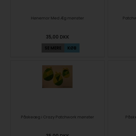
Hønemor Med Æg mønster
Patchw
35,00
DKK
SE MERE
KØB
Påskeæg i Crazy Patchwork mønster
Påsk
35,00
DKK