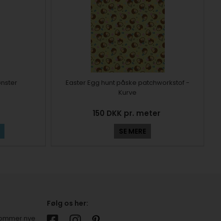
nster
Easter Egg hunt påske patchworkstof -
Kurve
150 DKK pr. meter
SE MERE
Følg os her:
r kommer nye