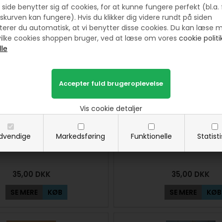
side benytter sig af cookies, for at kunne fungere perfekt (bl.a. 
Prøv lige at se her:
skurven kan fungere). Hvis du klikker dig videre rundt på siden
erer du automatisk, at vi benytter disse cookies. Du kan læse 
ilke cookies shoppen bruger, ved at læse om vores
cookie politik
Vis cookie detaljer
dvendige
Markedsføring
Funktionelle
Statist
keæg mønster i 3 størrelser
Patchwork Kyllinger i Æg 
35,00
DKK
35,00
DKK
SE MERE
KØB
SE MERE
KØB