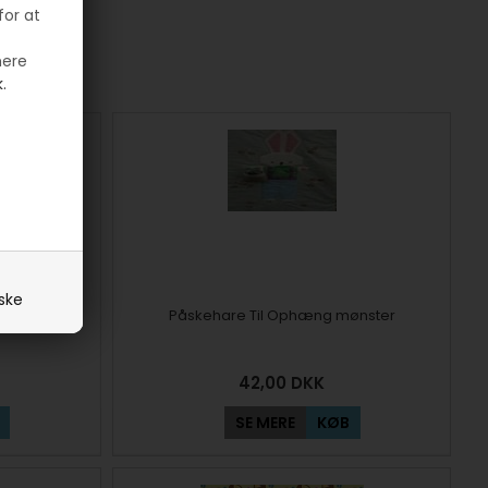
for at
mere
.
iske
mønster
Påskehare Til Ophæng mønster
42,00
DKK
SE MERE
KØB