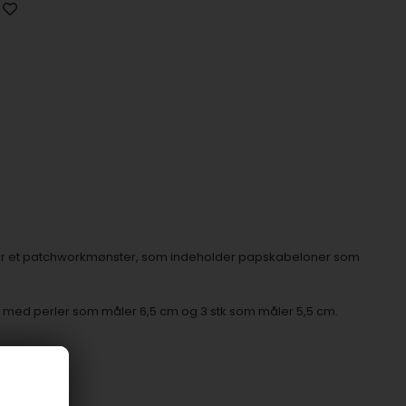
0 er et patchworkmønster, som indeholder papskabeloner som
ed perler som måler 6,5 cm og 3 stk som måler 5,5 cm.