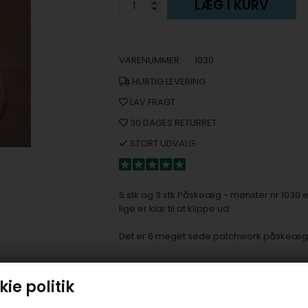
LÆG I KURV
VARENUMMER:
1030
HURTIG LEVERING
LAV FRAGT
30 DAGES RETURRET
STORT UDVALG
6 stk og 3 stk Påskeæg - mønster nr 103
lige er klar til at klippe ud
Det er 6 meget søde patchwork påskeæg m
ie politik