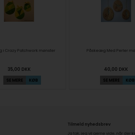
 i Crazy Patchwork mønster
Påskeæg Med Perler mø
35,00
DKK
40,00
DKK
SE MERE
KØB
SE MERE
KØB
Tilmeld nyhedsbrev
Ja tak, jeg vil gerne vide, når de