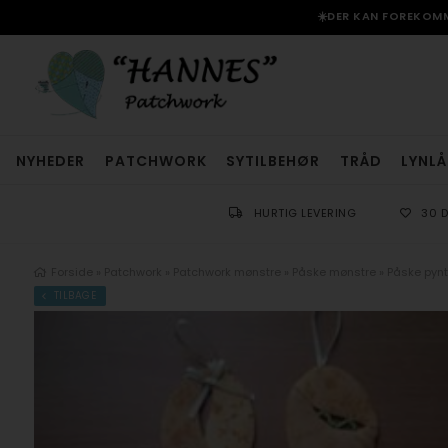
☀️DER KAN FOREKOMME
NYHEDER
PATCHWORK
SYTILBEHØR
TRÅD
LYNLÅ
HURTIG LEVERING
30 
Forside
»
Patchwork
»
Patchwork mønstre
»
Påske mønstre
»
Påske pynt
TILBAGE