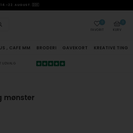
14.–22. AUGUST. 🇩🇰
0
0
FAVORIT
KURV
US , CAFE MM
BRODERI
GAVEKORT
KREATIVE TING
T UDVALG
g mønster