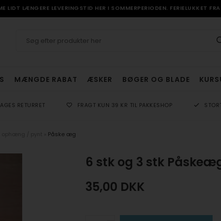
 LIDT LÆNGERE LEVERINGSTID HER I SOMMERPERIODEN. FERIELUKKET FRA 
S
MÆNGDE RABAT
ÆSKER
BØGER OG BLADE
KURS
DAGES RETURRET
FRAGT KUN 39 KR TIL PAKKESHOP
STOR
 ophæng / pynt
»
Påske æg
6 stk og 3 stk Påskeæ
35,00
DKK