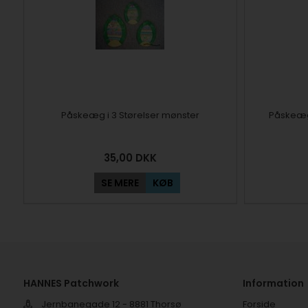
Påskeæg i 3 Størelser mønster
Påskeæg
35,00
DKK
SE MERE
KØB
HANNES Patchwork
Information
Jernbanegade 12 - 8881 Thorsø
Forside