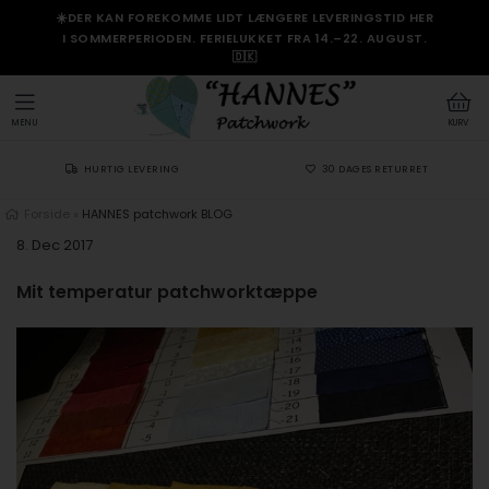
☀️DER KAN FOREKOMME LIDT LÆNGERE LEVERINGSTID HER
I SOMMERPERIODEN. FERIELUKKET FRA 14.–22. AUGUST.
🇩🇰
MENU
KURV
HURTIG LEVERING
30 DAGES RETURRET
Forside
»
HANNES patchwork BLOG
8. Dec 2017
Mit temperatur patchworktæppe