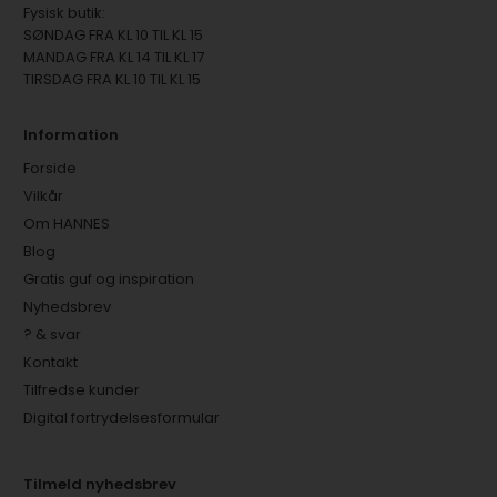
Fysisk butik:
SØNDAG FRA KL 10 TIL KL 15
MANDAG FRA KL 14 TIL KL 17
TIRSDAG FRA KL 10 TIL KL 15
Information
Forside
Vilkår
Om HANNES
Blog
Gratis guf og inspiration
Nyhedsbrev
? & svar
Kontakt
Tilfredse kunder
Digital fortrydelsesformular
Tilmeld nyhedsbrev