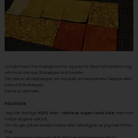
Ja kært barn har mange navne og jeg har ikke helt bestem mig
om hvad mit nye årstæppe skal hedde.
Om det er et vejrtæppe, en vejrquilt, en temperatur tæppe eller
bare mit årstæppe.
Det er jo det hele.....
Facitliste
Jeg slår det lige
100% fast - dette er ingen facit liste
, men min
måde at gøre det på.
Om du gør på en anden måde eller efterligner er jeg helt fint for
mig.
Jeg drømmer bare om at du får lige det tæppe/quilt du