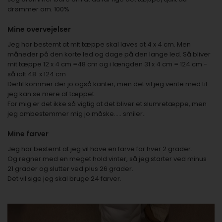
drømmer om. 100%
Mine overvejelser
Jeg har bestemt at mit tæppe skal laves at 4 x 4 cm. Men
måneder på den korte led og dage på den lange led. Så bliver
mit tæppe 12 x 4 cm =48 cm og i længden 31 x 4 cm = 124 cm -
så ialt 48 x 124 cm
Dertil kommer der jo også kanter, men det vil jeg vente med til
jeg kan se mere af tæppet.
For mig er det ikke så vigtig at det bliver et slumretæppe, men
jeg ombestemmer mig jo måske..... smiler..
Mine farver
Jeg har bestemt at jeg vil have en farve for hver 2 grader.
Og regner med en meget hold vinter, så jeg starter ved minus
21 grader og slutter ved plus 26 grader.
Det vil sige jeg skal bruge 24 farver.