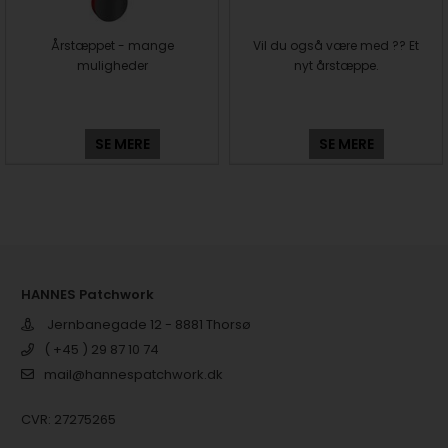
Årstæppet - mange
Vil du også være med ?? Et
muligheder
nyt årstæppe.
SE MERE
SE MERE
HANNES Patchwork
Jernbanegade 12 - 8881 Thorsø
( +45 ) 29 87 10 74
mail@hannespatchwork.dk
CVR: 27275265