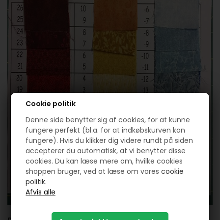
Cookie politik
Denne side benytter sig af cookies, for at kunne
fungere perfekt (bl.a. for at indkøbskurven kan
fungere). Hvis du klikker dig videre rundt på siden
accepterer du automatisk, at vi benytter disse
cookies. Du kan læse mere om, hvilke cookies
shoppen bruger, ved at læse om vores
cookie
politik.
Dags temperatur.