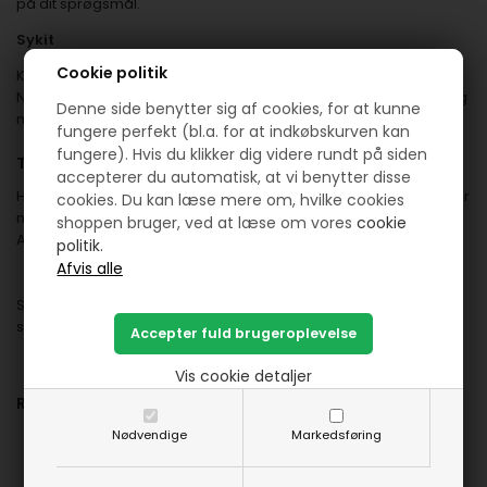
på dit sprøgsmål.
Sykit
Cookie politik
Kan jeg bestillet et sykit ??
Nej desværre ikke, men jeg vil da super super gerne hjælpe dig
Denne side benytter sig af cookies, for at kunne
med at finde nogle farver du kan bruge.
fungere perfekt (bl.a. for at indkøbskurven kan
fungere). Hvis du klikker dig videre rundt på siden
Tilmelding
accepterer du automatisk, at vi benytter disse
Hvordan skal jeg tilmelde mig ?? Du skal ikke tilmelde dig - du er
cookies. Du kan læse mere om, hvilke cookies
med hvis du har lyst.
shoppen bruger, ved at læse om vores
cookie
Alle er velkommen.
politik.
Se også disse indlæg om dette årstæppe - her får du sikker
svar på nogle af alle dine sprøgmål.
Vis cookie detaljer
Relaterede artikler:
Nødvendige
Markedsføring