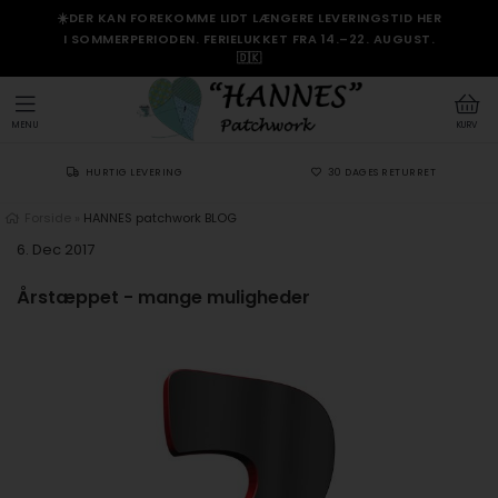
☀️DER KAN FOREKOMME LIDT LÆNGERE LEVERINGSTID HER
I SOMMERPERIODEN. FERIELUKKET FRA 14.–22. AUGUST.
🇩🇰
MENU
KURV
HURTIG LEVERING
30 DAGES RETURRET
Forside
»
HANNES patchwork BLOG
6. Dec 2017
Årstæppet - mange muligheder