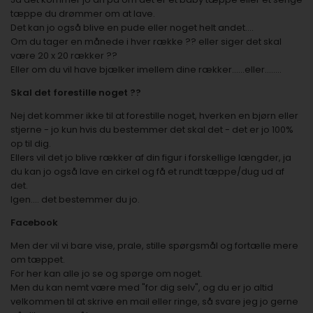
tæppe du drømmer om at lave.
Det kan jo også blive en pude eller noget helt andet....
Om du tager en månede i hver række ?? eller siger det skal
være 20 x 20 rækker ??
Eller om du vil have bjælker imellem dine rækker......eller........
Skal det forestille noget ??
Nej det kommer ikke til at forestille noget, hverken en bjørn eller
stjerne - jo kun hvis du bestemmer det skal det - det er jo 100%
op til dig.
Ellers vil det jo blive rækker af din figur i forskellige længder, ja
du kan jo også lave en cirkel og få et rundt tæppe/dug ud af
det.
Igen.... det bestemmer du jo.
Facebook
Men der vil vi bare vise, prale, stille spørgsmål og fortælle mere
om tæppet.
For her kan alle jo se og spørge om noget.
Men du kan nemt være med "for dig selv", og du er jo altid
velkommen til at skrive en mail eller ringe, så svare jeg jo gerne