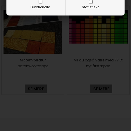
Funktionelle
Statistiske
Mit temperatur
Vil du også være med ?? Et
patchworktæppe
nyt årstæppe.
SE MERE
SE MERE