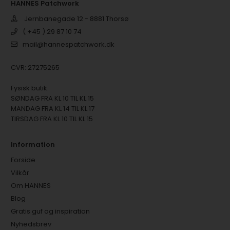
HANNES Patchwork
Jernbanegade 12 - 8881 Thorsø
( +45 ) 29 87 10 74
mail@hannespatchwork.dk
CVR: 27275265
Fysisk butik:
SØNDAG FRA KL 10 TIL KL 15
MANDAG FRA KL 14 TIL KL 17
TIRSDAG FRA KL 10 TIL KL 15
Information
Forside
Vilkår
Om HANNES
Blog
Gratis guf og inspiration
Nyhedsbrev