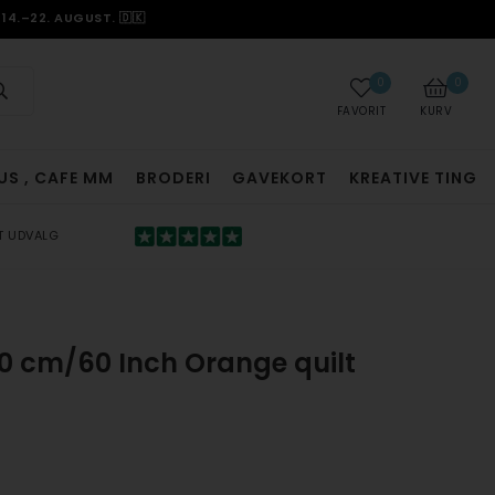
14.–22. AUGUST. 🇩🇰
0
0
FAVORIT
KURV
US , CAFE MM
BRODERI
GAVEKORT
KREATIVE TING
T UDVALG
0 cm/60 Inch Orange quilt