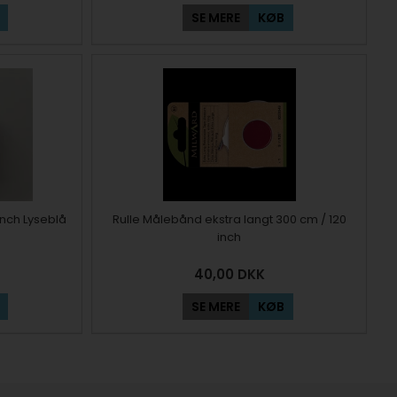
SE MERE
KØB
Inch Lyseblå
Rulle Målebånd ekstra langt 300 cm / 120
inch
40,00
DKK
SE MERE
KØB