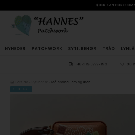
☀️DER KAN FOREKOMME
NYHEDER
PATCHWORK
SYTILBEHØR
TRÅD
LYNLÅ
HURTIG LEVERING
30 
Forside
»
Sytilbehør
»
Målebånd i cm og inch
TILBAGE