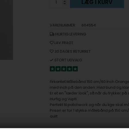
LÆG I KURV
VARENUMMER:
604554
HURTIG LEVERING
LAV FRAGT
30 DAGES RETURRET
STORT UDVALG
Firkantet Målebånd 150 cm/60 Inch Orange
med inch på den anden. Hvid bund og klare
Er et en "læder look", så når du trykker p
Hurtig og vupti.
Perfekt til patchwork og når du lige skal 
Prisen er for 1 stykke målebånd på 150 cm/
quilt.