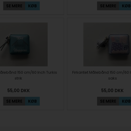
SE MERE
KØB
SE MERE
KØB
Målebånd 150 cm/60 Inch Turkis
Firkantet Målebånd 150 cm/60 
strik
saks
55,00
DKK
55,00
DKK
SE MERE
KØB
SE MERE
KØB