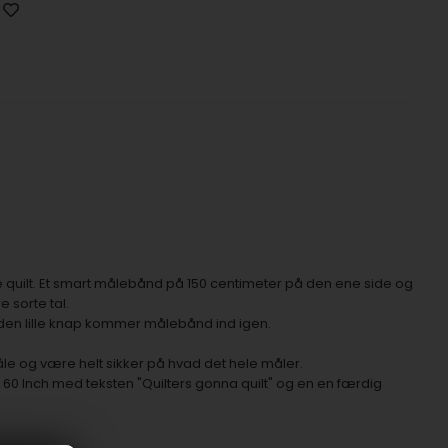
 quilt. Et smart målebånd på 150 centimeter på den ene side og
 sorte tal.
å den lille knap kommer målebånd ind igen.
måle og være helt sikker på hvad det hele måler.
 60 Inch med teksten "Quilters gonna quilt" og en en færdig