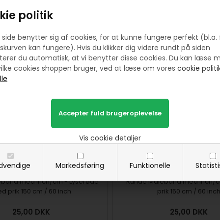
ie politik
side benytter sig af cookies, for at kunne fungere perfekt (bl.a. 
skurven kan fungere). Hvis du klikker dig videre rundt på siden
Prøv lige at se her:
erer du automatisk, at vi benytter disse cookies. Du kan læse 
ilke cookies shoppen bruger, ved at læse om vores
cookie politik
Vis cookie detaljer
dvendige
Markedsføring
Funktionelle
Statist
bånd med Inch/cm - Lyserøde
Runde Målebånd med Inch/c
d prik 150 cm / 60 inch
prik 150 cm / 60 inc
25,00
DKK
25,00
DKK