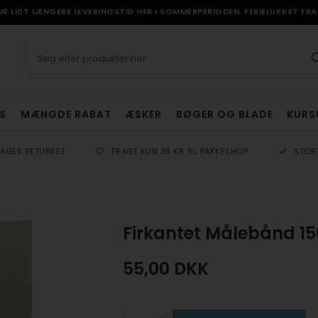
 LIDT LÆNGERE LEVERINGSTID HER I SOMMERPERIODEN. FERIELUKKET FRA 
S
MÆNGDE RABAT
ÆSKER
BØGER OG BLADE
KURS
DAGES RETURRET
FRAGT KUN 39 KR TIL PAKKESHOP
STOR
Firkantet Målebånd 15
55,00
DKK