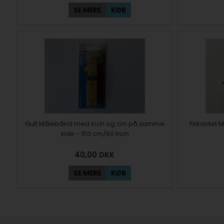
SE MERE
KØB
Gult Målebånd med inch og cm på samme
Firkantet 
side - 150 cm/60 Inch
40,00
DKK
SE MERE
KØB