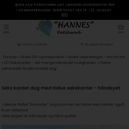
☀️DER KAN FOREKOMME LIDT LÆNGERE LEVERINGSTID HER
I SOMMERPERIODEN. FERIELUKKET FRA 14.–22. AUGUST.
🇩🇰
MENU
KURV
HURTIG LEVERING
30 DAGES RETURRET
Forside
»
Gratis DIY og Inspiration
»
Gratis vejledninger - trin for trin.
»
1/2 Sekskanter - de mange håndsyet muligheder.
»
Halve
sekskanter til seks kantet dug
Seks kantet dug med Halve sekskanter - håndsyet
I denne flettet "blomster" dug kommer de halve seks kanter også
til sin rettehed.
Hele dugen er håndsyet og hånd quiltet.