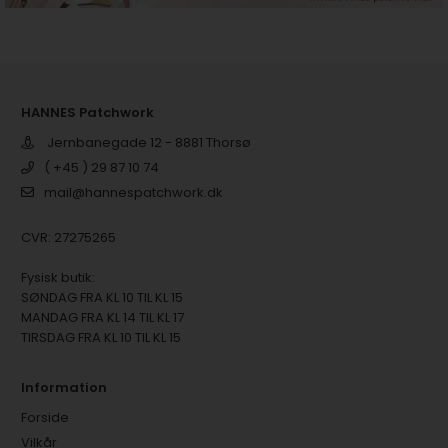
HANNES Patchwork
Jernbanegade 12 - 8881 Thorsø
( +45 ) 29 87 10 74
mail@hannespatchwork.dk
CVR: 27275265
Fysisk butik:
SØNDAG FRA KL 10 TIL KL 15
MANDAG FRA KL 14 TIL KL 17
TIRSDAG FRA KL 10 TIL KL 15
Information
Forside
Vilkår