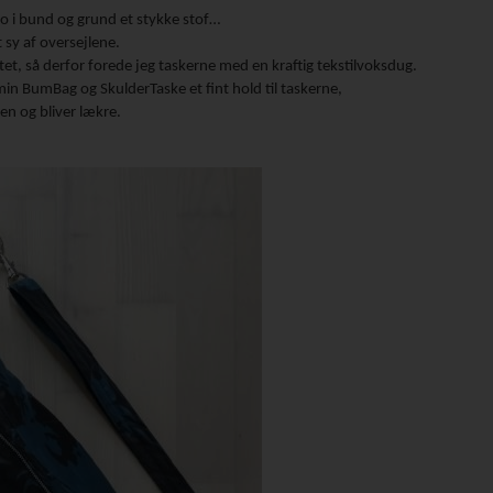
er jo i bund og grund et stykke stof…
t sy af oversejlene.
itet, så derfor forede jeg taskerne med en kraftig tekstilvoksdug.
in BumBag og SkulderTaske et fint hold til taskerne,
en og bliver lækre.