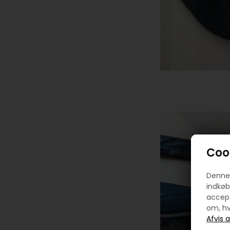
Cook
Denne 
indkøb
accept
om, hv