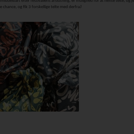
umiddelbart efter festivallens afslutning, er mulighed for at hente telte, og j
J
 chance, og fik 3 forskellige telte med derfra