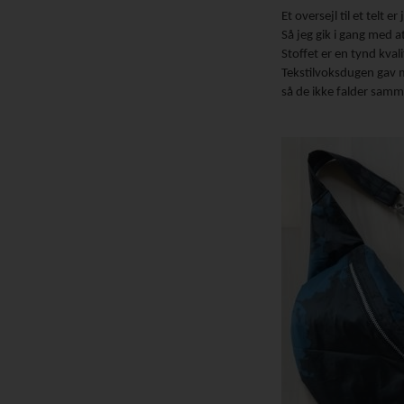
Et oversejl til et telt 
Så jeg gik i gang med a
Stoffet er en tynd kval
Tekstilvoksdugen gav m
så de ikke falder samm