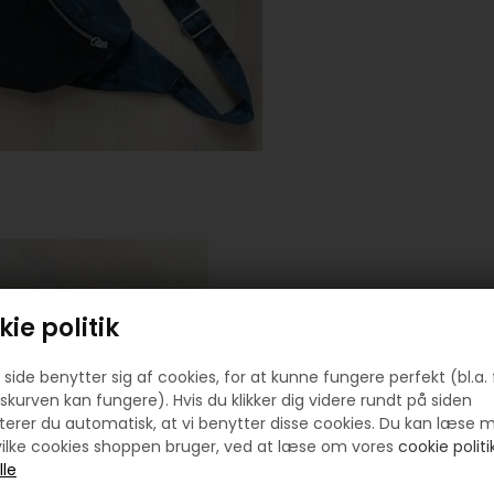
ie politik
side benytter sig af cookies, for at kunne fungere perfekt (bl.a. 
skurven kan fungere). Hvis du klikker dig videre rundt på siden
erer du automatisk, at vi benytter disse cookies. Du kan læse 
ilke cookies shoppen bruger, ved at læse om vores
cookie politik