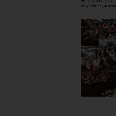
Jeg fandt ud af at der 
benyttede mig at denne