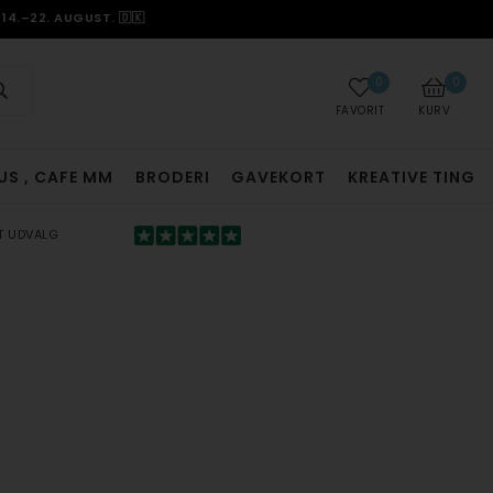
14.–22. AUGUST. 🇩🇰
0
0
FAVORIT
KURV
US , CAFE MM
BRODERI
GAVEKORT
KREATIVE TING
T UDVALG