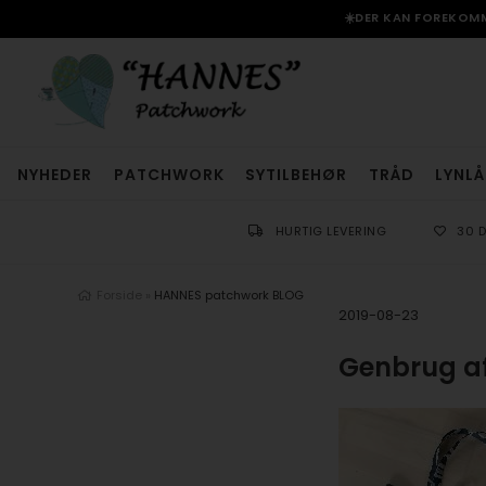
☀️DER KAN FOREKOMME
NYHEDER
PATCHWORK
SYTILBEHØR
TRÅD
LYNLÅ
HURTIG LEVERING
30 
Forside
»
HANNES patchwork BLOG
2019-08-23
Genbrug af