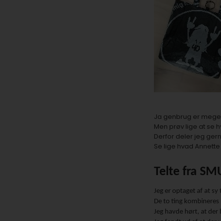
Ja genbrug er meget 
Men prøv lige at se 
Derfor deler jeg ger
Se lige hvad Annette 
Telte fra SM
Jeg er optaget af at sy
De to ting kombineres 
Jeg havde hørt, at der