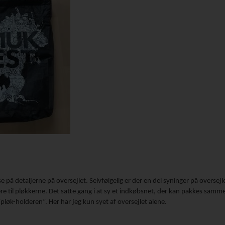
se på detaljerne på oversejlet. Selvfølgelig er der en del syninger på oversejl
re til pløkkerne. Det satte gang i at sy et indkøbsnet, der kan pakkes samm
løk-holderen”. Her har jeg kun syet af oversejlet alene.