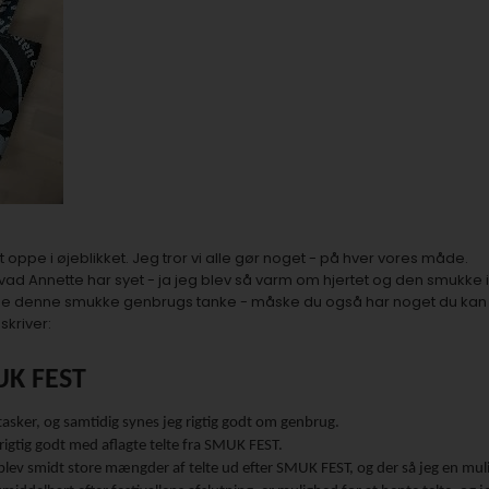
oppe i øjeblikket. Jeg tror vi alle gør noget - på hver vores måde.
hvad Annette har syet - ja jeg blev så varm om hjertet og den smukke 
ne denne smukke genbrugs tanke - måske du også har noget du kan try
skriver:
UK FEST
 tasker, og samtidig synes jeg rigtig godt om genbrug.
rigtig godt med aflagte telte fra SMUK FEST.
 blev smidt store mængder af telte ud efter SMUK FEST, og der så jeg en mul