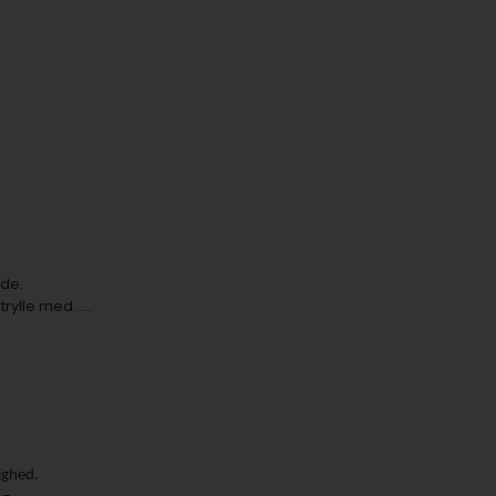
ide.
lle med......
ighed.