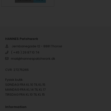
HANNES Patchwork
Jernbanegade 12 - 8881 Thorsø
( +45 ) 29 87 10 74
mail@hannespatchwork.dk
CVR: 27275265
Fysisk butik:
SØNDAG FRA KL 10 TIL KL 15
MANDAG FRA KL 14 TIL KL 17
TIRSDAG FRA KL 10 TIL KL 15
Information