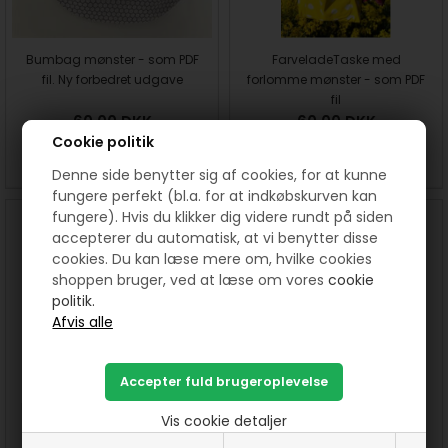
Bumbag mønster - som PDF
FarveladeTaske med
fil. Ny forbedret udgave
forlomme mønster - som PDF
fil
60,00
DKK
60,00
DKK
Cookie politik
SE MERE
KØB
SE MERE
KØB
Denne side benytter sig af cookies, for at kunne
fungere perfekt (bl.a. for at indkøbskurven kan
fungere). Hvis du klikker dig videre rundt på siden
accepterer du automatisk, at vi benytter disse
cookies. Du kan læse mere om, hvilke cookies
shoppen bruger, ved at læse om vores
cookie
politik.
Monterer broderier til en pung
SnøreTasken Stort net med
med lynlås og foer - som PDF
snørelukning og udvendige -
Vis cookie detaljer
fil
mønster som PDF fil
60,00
DKK
60,00
DKK