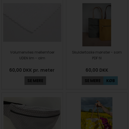
Volumenvlies mellemfoer
Skuldertaske mønster - som
UDEN lim - alm
PDF fil
60,00 DKK pr. meter
60,00
DKK
SE MERE
SE MERE
KØB