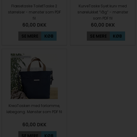
Flæsetaske ToiletTaske 2
KurveTaske Syet kurv med
størrelser - mønster som PDF
snørelukket ”låg” - mønster
fil
som PDF fil
60,00
DKK
60,00
DKK
SE MERE
KØB
SE MERE
KØB
KreaTasken med forlomme,
løbegang. Mønster som PDF fil
60,00
DKK
SE MERE
KØB