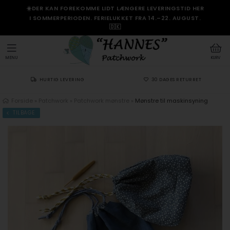
☀️DER KAN FOREKOMME LIDT LÆNGERE LEVERINGSTID HER
I SOMMERPERIODEN. FERIELUKKET FRA 14.–22. AUGUST.
🇩🇰
MENU
KURV
HURTIG LEVERING
30 DAGES RETURRET
Forside
»
Patchwork
»
Patchwork mønstre
»
Mønstre til maskinsyning
TILBAGE