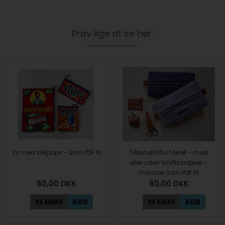
Prøv lige at se her:
Sy med slikpapir - som PDF fil
TilbehørsEtui foeret – med
eller uden lynlåssnipper -
mønster som PDF fil
60,00
DKK
60,00
DKK
SE MERE
KØB
SE MERE
KØB