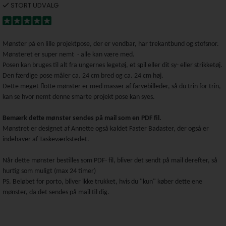
STORT UDVALG
Mønster på en lille projektpose, der er vendbar, har trekantbund og stofsnor.
Mønsteret er super nemt - alle kan være med.
Posen kan bruges til alt fra ungernes legetøj, et spil eller dit sy- eller strikketøj.
Den færdige pose måler ca. 24 cm bred og ca. 24 cm høj.
Dette meget flotte mønster er med masser af farvebilleder, så du trin for trin,
kan se hvor nemt denne smarte projekt pose kan syes.
Bemærk dette mønster sendes på mail som en PDF fil.
Mønstret er designet af Annette også kaldet Faster Badaster, der også er
indehaver af Taskeværkstedet.
Når dette mønster bestilles som PDF- fil, bliver det sendt på mail derefter, så
hurtig som muligt (max 24 timer)
PS. Beløbet for porto, bliver ikke trukket, hvis du "kun" køber dette ene
mønster, da det sendes på mail til dig.