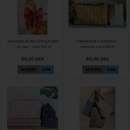
Jule sløjfe af eks vintage silke
Flæsetaske 2 størrelser -
- sy selv - som PDF fil
mønster som PDF fil
60,00
DKK
60,00
DKK
SE MERE
KØB
SE MERE
KØB