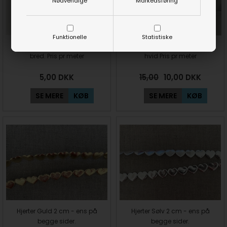
Nødvendige
Markedsføring
Funktionelle
Statistiske
Fast sort pyntebånd 10 mm
Zig zag lidse 15 mm polyester
bred. Pris pr meter
hvid Pris pr meter
5,00
DKK
15,00
10,00
DKK
SE MERE
KØB
SE MERE
KØB
Hjerter Guld 2 cm - ens på
Hjerter Sølv 2 cm - ens på
begge sider.
begge sider.