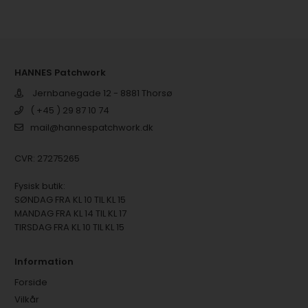
HANNES Patchwork
Jernbanegade 12 - 8881 Thorsø
( +45 ) 29 87 10 74
mail@hannespatchwork.dk
CVR: 27275265
Fysisk butik:
SØNDAG FRA KL 10 TIL KL 15
MANDAG FRA KL 14 TIL KL 17
TIRSDAG FRA KL 10 TIL KL 15
Information
Forside
Vilkår