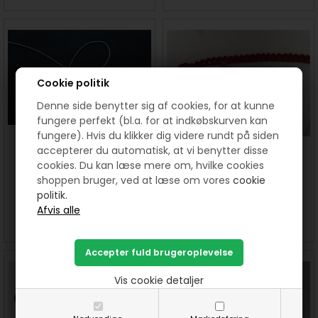
Cookie politik
Denne side benytter sig af cookies, for at kunne
fungere perfekt (bl.a. for at indkøbskurven kan
fungere). Hvis du klikker dig videre rundt på siden
accepterer du automatisk, at vi benytter disse
Hvid snor til vedhæng mm -
Fast rød pyntebånd 18 mm
cookies. Du kan læse mere om, hvilke cookies
pris pr meter
bred. Pris pr meter
shoppen bruger, ved at læse om vores
cookie
8,00
DKK
12,00
9,00
DKK
politik.
SE MERE
KØB
SE MERE
KØB
Vis cookie detaljer