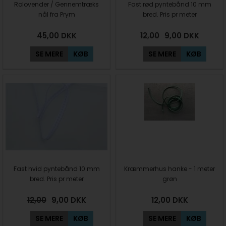
Rolovender / Gennemtræks
Fast rød pyntebånd 10 mm
nål fra Prym
bred. Pris pr meter
45,00
DKK
12,00
9,00
DKK
SE MERE
KØB
SE MERE
KØB
Fast hvid pyntebånd 10 mm
Kræmmerhus hanke - 1 meter
bred. Pris pr meter
grøn
12,00
9,00
DKK
12,00
DKK
SE MERE
KØB
SE MERE
KØB