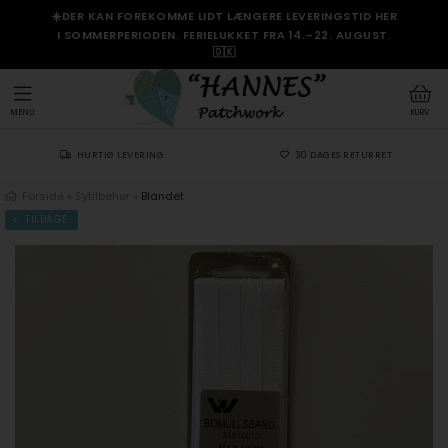
☀️DER KAN FOREKOMME LIDT LÆNGERE LEVERINGSTID HER
I SOMMERPERIODEN. FERIELUKKET FRA 14.–22. AUGUST.
🇩🇰
MENU
KURV
HURTIG LEVERING
30 DAGES RETURRET
Forside
»
Sytilbehør
»
Blandet
TILBAGE