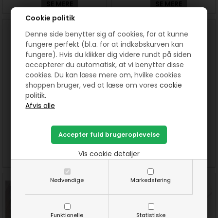
SE MERE
SE MERE
Cookie politik
Denne side benytter sig af cookies, for at kunne
fungere perfekt (bl.a. for at indkøbskurven kan
fungere). Hvis du klikker dig videre rundt på siden
accepterer du automatisk, at vi benytter disse
cookies. Du kan læse mere om, hvilke cookies
shoppen bruger, ved at læse om vores
cookie
politik.
Birgittes udgave af HANNES
Kirstens udgave af HANNES
patchwork forårsleg.
patchwork forårsleg.
Vis cookie detaljer
SE MERE
SE MERE
Nødvendige
Markedsføring
Funktionelle
Statistiske