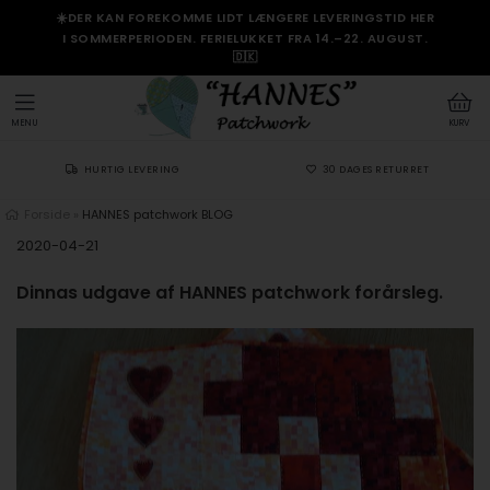
☀️DER KAN FOREKOMME LIDT LÆNGERE LEVERINGSTID HER
I SOMMERPERIODEN. FERIELUKKET FRA 14.–22. AUGUST.
🇩🇰
MENU
KURV
HURTIG LEVERING
30 DAGES RETURRET
Forside
»
HANNES patchwork BLOG
2020-04-21
Dinnas udgave af HANNES patchwork forårsleg.