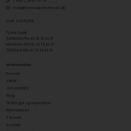
( +45 ) 29 87 10 74
mail@hannespatchwork.dk
CVR: 27275265
Fysisk butik:
SØNDAG FRA KL 10 TIL KL 15
MANDAG FRA KL 14 TIL KL 17
TIRSDAG FRA KL 10 TIL KL 15
Information
Forside
Vilkår
Om HANNES
Blog
Gratis guf og inspiration
Nyhedsbrev
? & svar
Kontakt