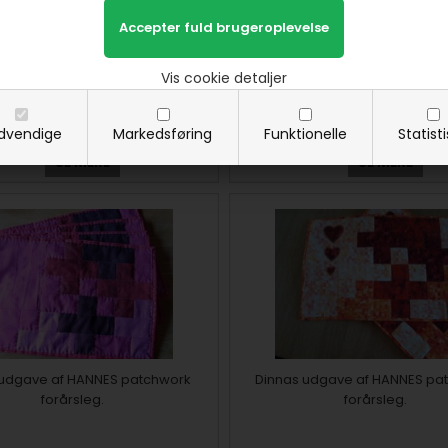
af HANNES patchwork forårsleg -
2. del af HANNES patchwork fo
Vis cookie detaljer
et gratis mønster
dvendige
Markedsføring
Funktionelle
Statist
SE MERE
SE MERE
 udgave af HANNES patchwork
Dinnas udgave af HANNES pa
forårsleg.
forårsleg.