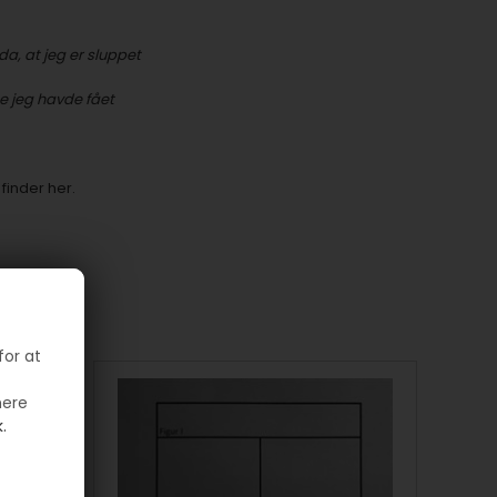
da, at jeg er sluppet
ne jeg havde fået
finder her.
for at
mere
.