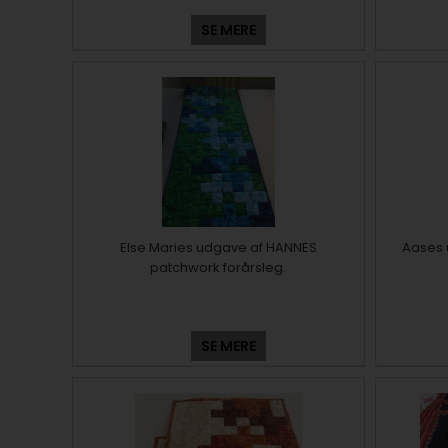
SE MERE
Else Maries udgave af HANNES
Aases 
patchwork forårsleg.
SE MERE