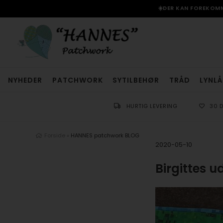
☀️DER KAN FOREKOMME
NYHEDER
PATCHWORK
SYTILBEHØR
TRÅD
LYNLÅ
HURTIG LEVERING
30 
Forside
»
HANNES patchwork BLOG
2020-05-10
Birgittes 