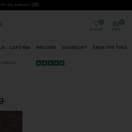
14.–22. AUGUST. 🇩🇰
0
0
FAVORIT
KURV
US , CAFE MM
BRODERI
GAVEKORT
KREATIVE TING
T UDVALG
g.