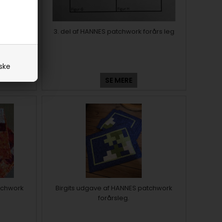
rårs leg
3. del af HANNES patchwork forårs leg
iske
SE MERE
tchwork
Birgits udgave af HANNES patchwork
forårsleg.