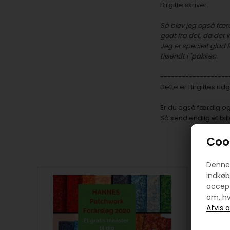
Birgitte skriver:
Så blev jeg også færd
godt fra det, da det k
Jeg er specielt glad 
tilsendt i "pakken.
-------------------
Dette er Birgittes u
Er du også færdig og
Så send endlig et bil
Cook
Denne 
indkøb
accept
om, hv