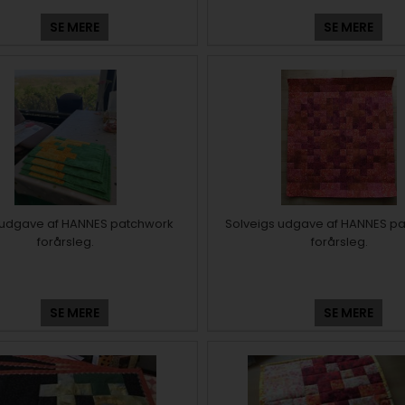
SE MERE
SE MERE
udgave af HANNES patchwork
Solveigs udgave af HANNES p
forårsleg.
forårsleg.
SE MERE
SE MERE