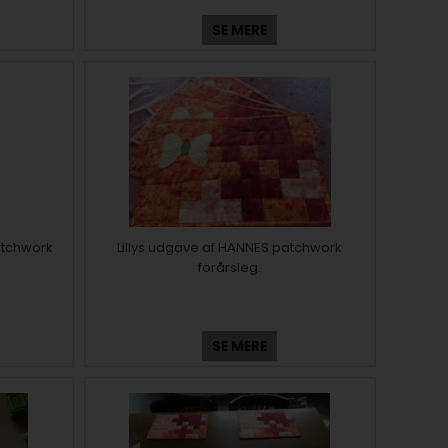
SE MERE
atchwork
Lillys udgave af HANNES patchwork
forårsleg.
SE MERE