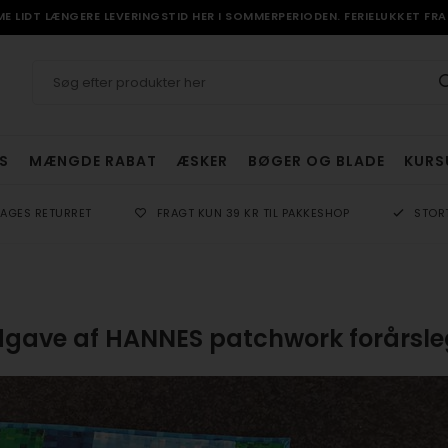
 LIDT LÆNGERE LEVERINGSTID HER I SOMMERPERIODEN. FERIELUKKET FRA 
S
MÆNGDE RABAT
ÆSKER
BØGER OG BLADE
KURS
DAGES RETURRET
FRAGT KUN 39 KR TIL PAKKESHOP
STOR
udgave af HANNES patchwork forårsle