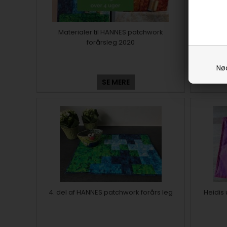
Materialer til HANNES patchwork
1. del 
forårsleg 2020
Nø
SE MERE
4. del af HANNES patchwork forårs leg
Heidis