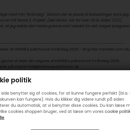
ige med min "forårsleg". Selvom der er plads til forbedringer syn's jeg 
un er mit første 2. Projekt (det første var for over 20 år siden 😏😏),
for, at jeg købte det mørke grønne stof i stedet for det meget lysegrøn
--------------------------------------------------------------
dgaver af HANNES patchwork forårsleg 2020 -
et gratis mønster som du 
 gerne vil dele din udgave af HANNEs patchwork forårsleg 2020
lede på mail til
mail@hannespatchwork.dk
ie politik
side benytter sig af cookies, for at kunne fungere perfekt (bl.a. 
skurven kan fungere). Hvis du klikker dig videre rundt på siden
erer du automatisk, at vi benytter disse cookies. Du kan læse 
ilke cookies shoppen bruger, ved at læse om vores
cookie politik